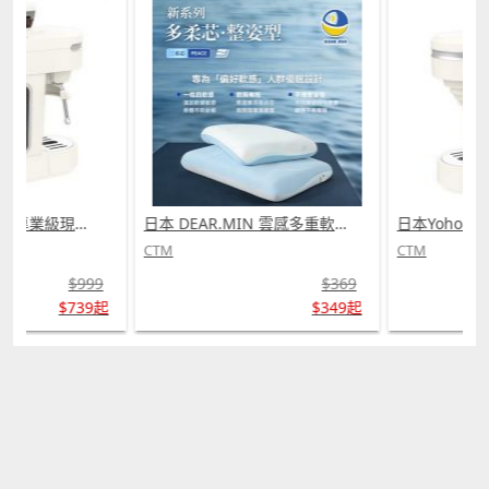
日本Yohome 迷你專業級現磨鮮萃奶泡3合1半自動家庭意式咖啡機 (需訂貨)
日本 DEAR.MIN 雲感多重軟芯柔托緩壓Peace柔眠枕 (需訂貨)
CTM
CTM
$999
$369
$739起
$349起