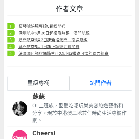
作者文章
橫琴號跨境專線C路線開通
深圳航空6月26日起復飛無錫－澳門航線
澳門航空6月2日起新增澳門－南通航線
澳門航空5月1日起上調燃油附加費
法國國民議會通過禁止2.5小時鐵路可達的國內航班
星級專欄
熱門作者
蘇蘇
OL上班族，酷愛吃喝玩樂美容旅遊藝術和
分享。現於中港澳三地兼任時尚生活專欄作
家。
Cheers!