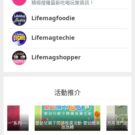
積極搜羅最新吃喝玩樂資訊！
Lifemagfoodie
Lifemagtechie
Lifemagshopper
活動推介
國第一”系列──
嬰幼兒親子閱讀推廣活動-嬰幼繪本
方舟澳門藝術學
學
氹氹轉
匯聚