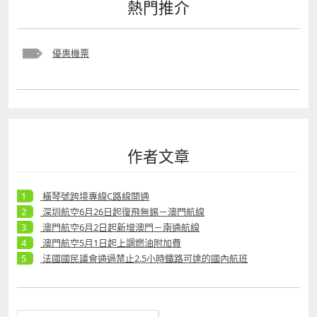
熱門推介
優惠機票
作者文章
橫琴號跨境專線C路線開通
深圳航空6月26日起復飛無錫－澳門航線
澳門航空6月2日起新增澳門－南通航線
澳門航空5月1日起上調燃油附加費
法國國民議會通過禁止2.5小時鐵路可達的國內航班