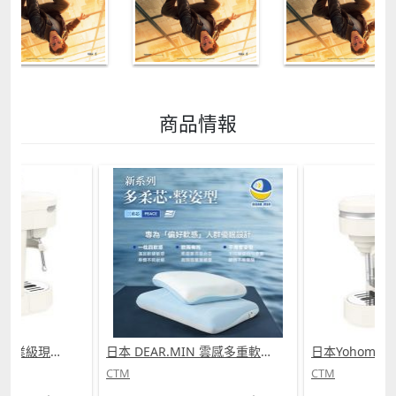
商品情報
日本Yohome 迷你專業級現磨鮮萃奶泡3合1半自動家庭意式咖啡機 (需訂貨)
日本 DEAR.MIN 雲感多重軟芯柔托緩壓Peace柔眠枕 (需訂貨)
CTM
CTM