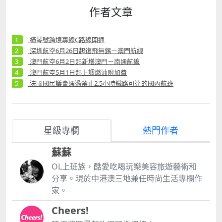
作者文章
橫琴號跨境專線C路線開通
深圳航空6月26日起復飛無錫－澳門航線
澳門航空6月2日起新增澳門－南通航線
澳門航空5月1日起上調燃油附加費
法國國民議會通過禁止2.5小時鐵路可達的國內航班
星級專欄
熱門作者
蘇蘇
OL上班族，酷愛吃喝玩樂美容旅遊藝術和
分享。現於中港澳三地兼任時尚生活專欄作
家。
Cheers!