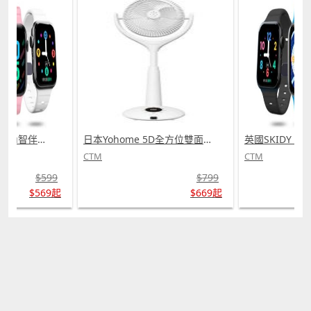
英國SKIDY SmartEdu智伴高清流暢五重定位遠控180°旋攝雙向視頻海外適配兒童智能手錶PRO (需訂貨)
日本Yohome 5D全方位雙面雙葉對流淨化智能語音伸縮循環扇 PRO (需訂貨)
CTM
CTM
$599
$799
$569起
$669起