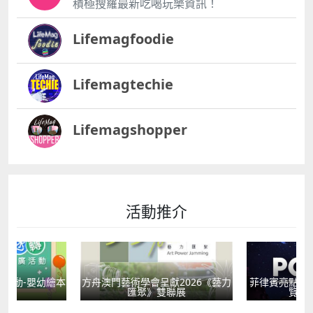
積極搜羅最新吃喝玩樂資訊！
Lifemagfoodie
Lifemagtechie
Lifemagshopper
活動推介
活動-嬰幼繪本
方舟澳門藝術學會呈獻2026《藝力
菲律賓亮點文
轉
匯聚》雙聯展
覽會