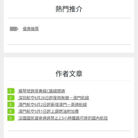
熱門推介
優惠機票
作者文章
橫琴號跨境專線C路線開通
深圳航空6月26日起復飛無錫－澳門航線
澳門航空6月2日起新增澳門－南通航線
澳門航空5月1日起上調燃油附加費
法國國民議會通過禁止2.5小時鐵路可達的國內航班