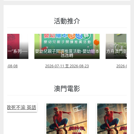
活動推介
國第一”系列──
嬰幼兒親子閱讀推廣活動-嬰幼繪本
方舟澳門藝術學
學
氹氹轉
匯聚
2026-08-08
2026-07-11 至 2026-08-23
2026-08-0
澳門電影