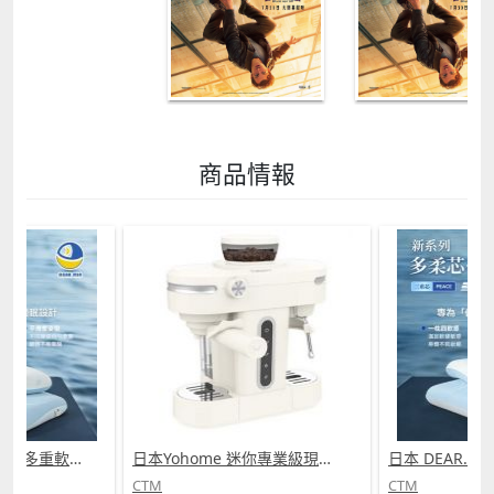
商品情報
日本 DEAR.MIN 雲感多重軟芯柔托緩壓Peace柔眠枕 (需訂貨)
日本Yohome 迷你專業級現磨鮮萃奶泡3合1半自動家庭意式咖啡機 (需訂貨)
CTM
CTM