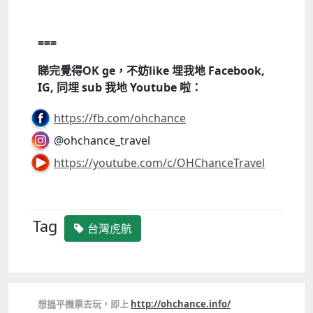
===
睇完覺得OK ge，不妨like 埋我地 Facebook,
IG, 同埋 sub 我地 Youtube 啦：
https://fb.com/ohchance
@ohchance_travel
https://youtube.com/c/OHChanceTravel
Tag
台灣虎航
想搵平機票去玩，即上
http://ohchance.info/