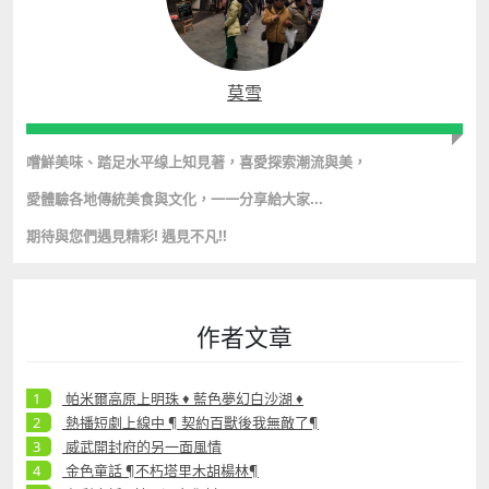
莫雪
嚐鮮美味、踏足水平缐上知見著，
喜愛探
索
潮
流
與美
，
愛體驗各地傳統美食與文化，
一一分享給大家...
期待與您們遇見精彩! 遇見不凡!!
作者文章
帕米爾高原上明珠 ♦ 藍色夢幻白沙湖 ♦
熱播短劇上線中 ¶ 契約百獸後我無敵了¶
威武開封府的另一面風情
金色童話 ¶不朽塔里木胡楊林¶