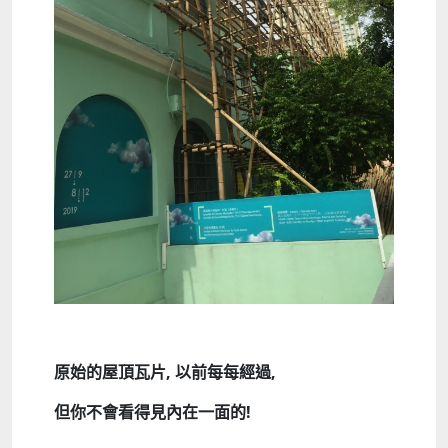
原始的屋頂
瓦
片,
以前每每經過,
但
你
不會看得見
內在一面的!