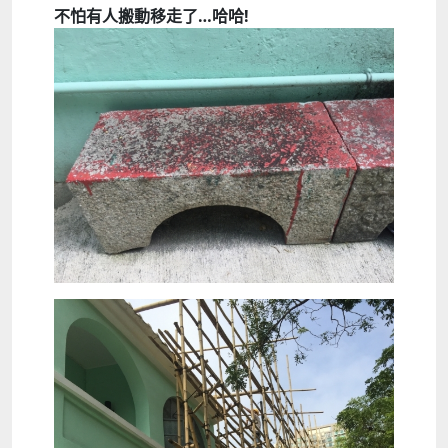
不怕有人搬動
移走
了…
哈哈!