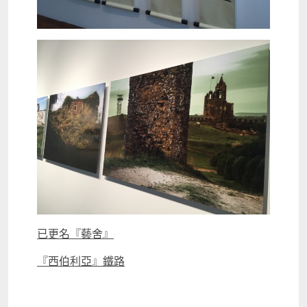
已更名『藝舍』
『西伯利亞』鐵路