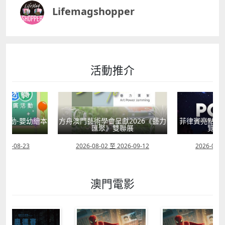
Lifemagshopper
活動推介
活動-嬰幼繪本
方舟澳門藝術學會呈獻2026《藝力
菲律賓亮點文
轉
匯聚》雙聯展
覽會
2026-08-23
2026-08-02 至 2026-09-12
2026-07-2
澳門電影