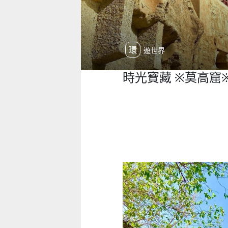
環遊世界
時光寶藏 ※莫高窟