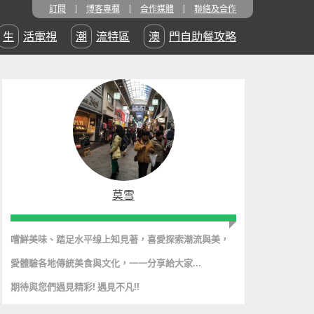
訂閱
博客專欄
合作媒體
聯絡及合作
生活電視
潮流特區
澳門自助餐攻略
莫雪
嚐鮮美味、踏足水平缐上知見著，
喜愛探
索
潮
流
與美
，
愛體驗各地傳統美食與文化，
一一分享給大家...
期待與您們遇見精彩! 遇見不凡!!