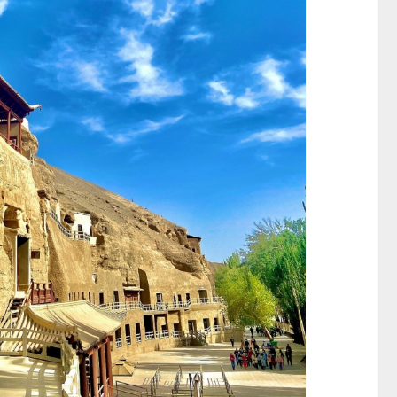
日本Yohome 迷你專業級現磨鮮萃奶泡3合1半自動家庭意式咖啡機 (需訂貨)
CTM
CTM
$999
$739起