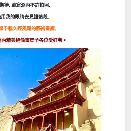
期待, 雖窟浻內不許拍照,
能用我的眼睛去見證這段,
煌千載久經風霜的藝術畫廊,
浻內精美絕倫畫集予各位愛好者。