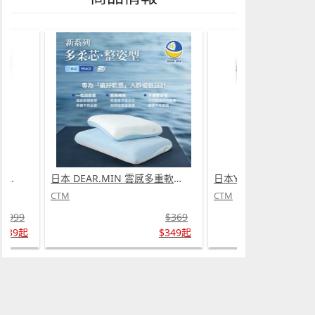
日本 DEAR.MIN 雲感多重軟芯柔托緩壓Peace柔眠枕 (需訂貨)
日本Yohome 迷你專業級現磨鮮萃奶泡3合1半自動家庭意式咖啡機 (需訂貨)
CTM
CTM
$369
$999
$349起
$739起