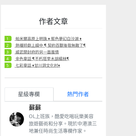
作者文章
帕米爾高原上明珠 ♦ 藍色夢幻白沙湖 ♦
熱播短劇上線中 ¶ 契約百獸後我無敵了¶
威武開封府的另一面風情
金色童話 ¶不朽塔里木胡楊林¶
七彩童話 ♦甘川洞文化村♦
星級專欄
熱門作者
蘇蘇
OL上班族，酷愛吃喝玩樂美容
旅遊藝術和分享。現於中港澳三
地兼任時尚生活專欄作家。