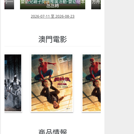
系列──
嬰幼兒親子閱讀推廣活動-嬰幼繪本
方舟澳門藝術學會呈獻2
氹氹轉
匯聚》雙聯
08
2026-07-11 至 2026-08-23
2026-08-02 至 202
澳門電影
商品情報