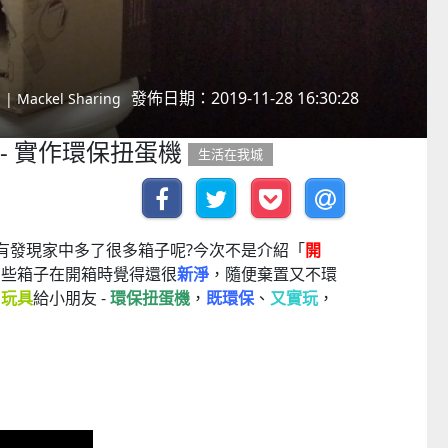
發佈日期：2019-11-28 16:30:28
Mackel Sharing
 - 實作環保扭蛋機
生活在我城
有發現家中多了很多箱子呢?今次不是介紹「
開
有些箱子在開箱時覺得還很
新淨
，隨便棄置又不環
個
玩具
給小朋友 -
環保扭蛋機
，
既環保
、
又實玩
，