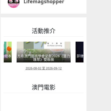
Lifemagshopper
活動推介
嬰幼繪本
方舟澳門藝術學會呈獻2026《藝力
菲律賓亮點文創活動
匯聚》雙聯展
覽會及動畫
23
2026-08-02 至 2026-09-12
2026-07-24 至 202
澳門電影