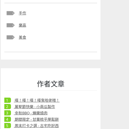
手作
樂高
美食
作者文章
嘩！嘩！嘩！嘩鬼哈佬喂！
萬聖節快樂 - 小南瓜製作
金秋BBQ - 爀樂燒肉
期間限定 - 甘栗梳乎厘鬆餅
周末打卡之選 - 古宅吃好西