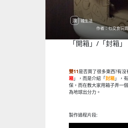
澳城生活
作者：乜交食玩買 | 
「開箱」/「封箱」
雙11
是否買了很多東西?有沒
箱
」，而是介紹「
封箱
」，
保，而在教大家用箱子弄一
為地球出分力。
製作過程片段: