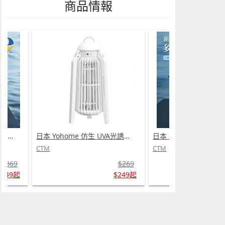
商品情報
日本 Yohome 仿生 UVA光誘電觸滅可放掛立有線無線兩用光感滅蚊機 PRO 2.0 (需訂貨)
日本 DEAR.MIN 雲感多重軟芯柔托緩壓Peace柔眠枕 (需訂貨)
CTM
CTM
$269
$369
$249起
$349起