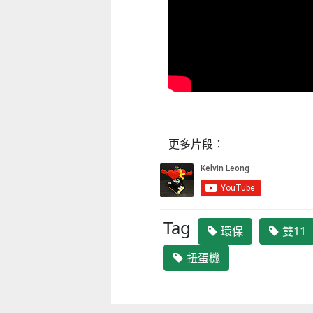
更多片段：
Tag
環保
雙11
扭蛋機