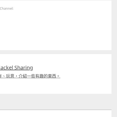
hannel:
童心探秘澳門的“中國第一”系列──
嬰幼兒親子閱讀推廣活動-
西式大學
氹氹轉
kel Sharing
2026-07-11 至 2026-08-08
2026-07-11 至 2026-08-
作、玩意，介紹一些有趣的東西。