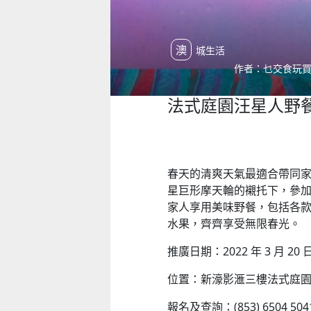
澳城生活
作者：乜交食玩買 | 
法式庭園汪星人野
春天的清爽天氣最適合帶同
星巨形摩天輪的襯托下，參
家人享用美味野餐，包括各
水果，齊齊享受無限春光。
推廣日期：2022 年 3 月 20 日，
位置：新濠影滙三樓法式庭
報名及查詢：(853) 6504 5041,