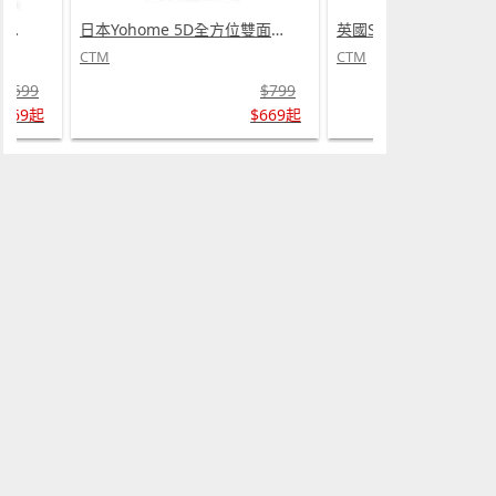
英國SKIDY SmartEdu智伴高清流暢五重定位遠控180°旋攝雙向視頻海外適配兒童智能手錶PRO (需訂貨)
日本Yohome 5D全方位雙面雙葉對流淨化智能語音伸縮循環扇 PRO (需訂貨)
CTM
CTM
$599
$799
$569起
$669起