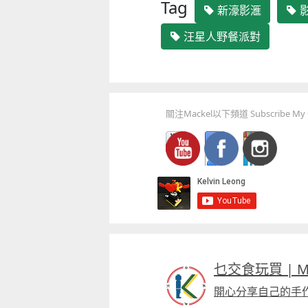
Tag
新濠影滙
汪星人野餐派對
關注Mackel以下頻道 Subscribe My C
乜交食玩買 | Mac
開心分享自己的手