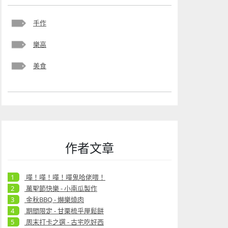
手作
樂高
美食
作者文章
嘩！嘩！嘩！嘩鬼哈佬喂！
萬聖節快樂 - 小南瓜製作
金秋BBQ - 爀樂燒肉
期間限定 - 甘栗梳乎厘鬆餅
周末打卡之選 - 古宅吃好西