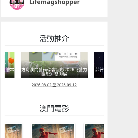
Lifemagshopper
活動推介
嬰幼繪本
方舟澳門藝術學會呈獻2026《藝力
菲律賓亮點文創活動
匯聚》雙聯展
覽會及動畫
23
2026-08-02 至 2026-09-12
2026-07-24 至 202
澳門電影