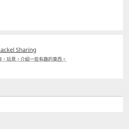
kel Sharing
作、玩意，介紹一些有趣的東西。
童心探秘澳門的“中國第一”系列──
嬰幼兒親子閱讀推廣活動-
西式大學
氹氹轉
2026-07-11 至 2026-08-08
2026-07-11 至 2026-08-