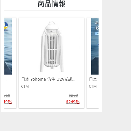
商品情報
日本 DEAR.MIN 雲感多重軟芯柔托緩壓Peace柔眠枕 (需訂貨)
日本 Yohome 仿生 UVA光誘電觸滅可放掛立有線無線兩用光感滅蚊機 PRO 2.0 (需訂貨)
CTM
CTM
$369
$269
$349起
$249起