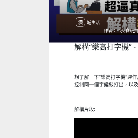
澳城生活
作者：乜交食玩買 | 
解構“樂高打字機” - 
想了解一下“樂高打字機”運
控制同一個字錘敲打出，以
解構片段: