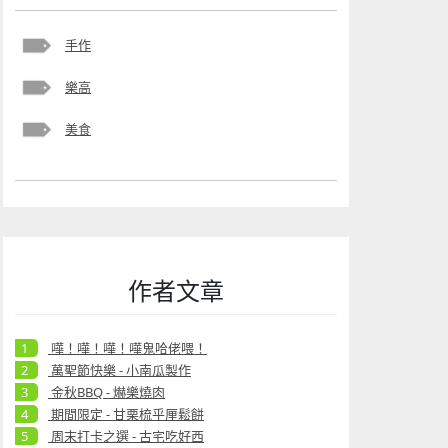
手作
樂高
美食
作者文章
嘩！嘩！嘩！嘩鬼哈佬喂！
萬聖節快樂 - 小南瓜製作
金秋BBQ - 爀樂燒肉
期間限定 - 甘栗梳乎厘鬆餅
周末打卡之選 - 古宅吃好西