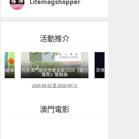
Lifemagshopper
活動推介
嬰幼繪本
方舟澳門藝術學會呈獻2026《藝力
菲律賓亮點文創活動
匯聚》雙聯展
覽會及動畫
23
2026-08-02 至 2026-09-12
2026-07-24 至 202
澳門電影