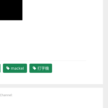
mackel
打字機
hannel: