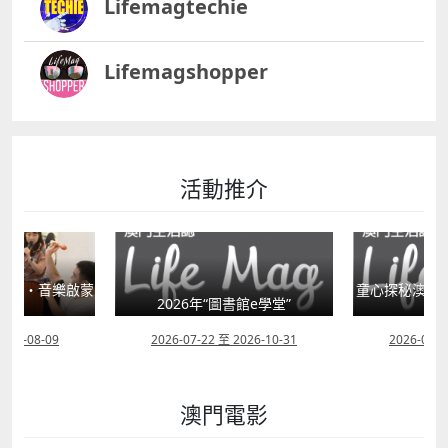
Lifemagtechie
Lifemagshopper
活動推介
童心探秘澳門的“中國第一”系列──
書館e學堂”
移動寶籍
小眼晴
2026-10-31
2026-07-18 至 2026-08-15
2026-07-1
澳門電影