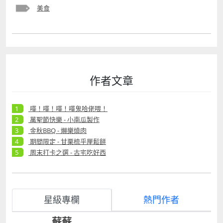
美食
作者文章
嘩！嘩！嘩！嘩鬼哈佬喂！
萬聖節快樂 - 小南瓜製作
金秋BBQ - 爀樂燒肉
期間限定 - 甘栗梳乎厘鬆餅
周末打卡之選 - 古宅吃好西
星級專欄
熱門作者
蘇蘇