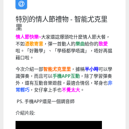
特別的情人節禮物 - 智能尤克里
里
情人節快樂~
大家還諗爆頭吃什麼情人節大餐，
不如
憑歌寄意
，彈一首動人的
樂曲
給你的
致愛
啦。「好難學」、「學極都學唔識」，唔好再揾
藉口啦。
今次介紹一部
智能尤克里里
，據稱
半小時
可以學
識彈奏，而且可以
手機APP互動
，除了學習彈奏
外，還有互動音樂遊戲，最適合情侶，琴身也
非
常輕巧
，女仔拿上手也
不覺太大
。
PS. 手機APP還是一個調音師
介紹片段: