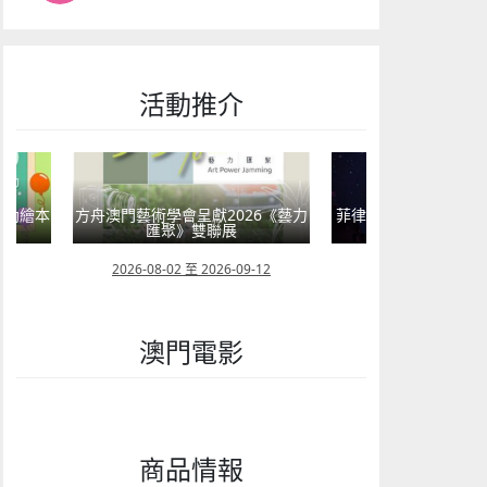
活動推介
嬰幼繪本
方舟澳門藝術學會呈獻2026《藝力
菲律賓亮點文創活動
匯聚》雙聯展
覽會及動畫
23
2026-08-02 至 2026-09-12
2026-07-24 至 202
澳門電影
商品情報