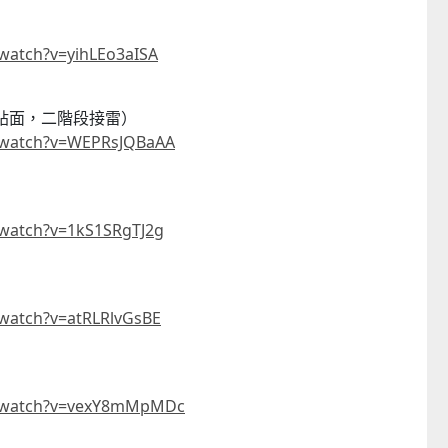
watch?v=yihLEo3aISA
段貼面，二階段接雷）
/watch?v=WEPRsJQBaAA
/watch?v=1kS1SRgTJ2g
watch?v=atRLRlvGsBE
m/watch?v=vexY8mMpMDc