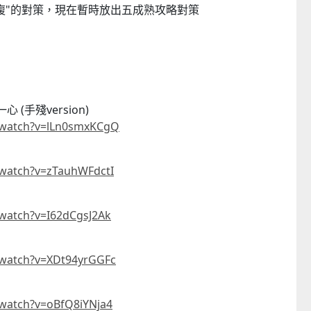
複"的對策，現在暫時放出五成熟攻略對策
 (手殘version)
/watch?v=lLn0smxKCgQ
/watch?v=zTauhWFdctI
watch?v=I62dCgsJ2Ak
/watch?v=XDt94yrGGFc
watch?v=oBfQ8iYNja4