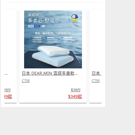
日本 Yohome 仿生 UVA光誘電觸滅可放掛立有線無線兩用光感滅蚊機 PRO 2.0 (需訂貨)
日本 DEAR.MIN 雲感多重軟芯柔托緩壓Peace柔眠枕 (需訂貨)
CTM
CTM
$269
$369
$249起
$349起