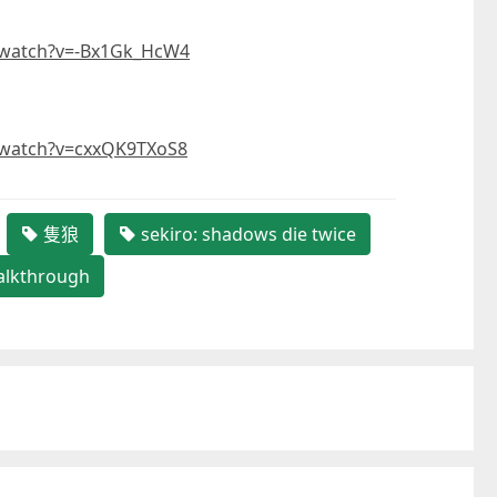
/watch?v=-Bx1Gk_HcW4
/watch?v=cxxQK9TXoS8
隻狼
sekiro: shadows die twice
alkthrough