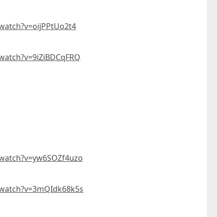
watch?v=oijPPtUo2t4
/watch?v=9iZiBDCqFRQ
童心探秘澳門的“中國第一”系列──
嬰幼兒親子閱讀推廣活動-
西式大學
氹氹轉
2026-07-11 至 2026-08-08
2026-07-11 至 2026-08-
/watch?v=yw6SOZf4uzo
/watch?v=3mQIdk68k5s