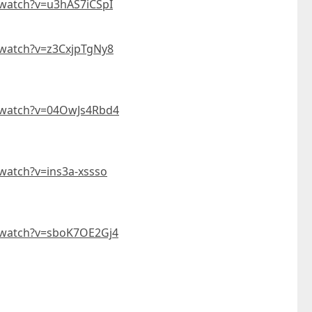
watch?v=u3hAS7iCSpI
watch?v=z3CxjpTgNy8
/watch?v=04OwJs4Rbd4
日本 DEAR.MIN 雲感多重軟芯柔托緩壓Peace柔眠枕 (需訂貨)
watch?v=ins3a-xssso
CTM
CTM
$369
$349起
/watch?v=sboK7OE2Gj4