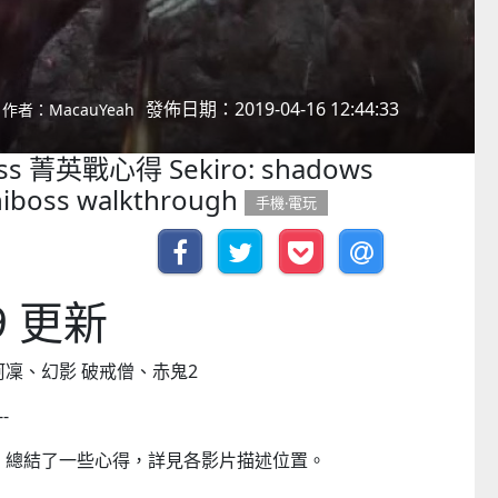
發佈日期：2019-04-16 12:44:33
作者：MacauYeah
s 菁英戰心得 Sekiro: shadows
iniboss walkthrough
手機‧電玩
19 更新
阿凜、幻影 破戒僧、赤鬼2
--
，總結了一些心得，詳見各影片描述位置。