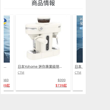
商品情報
日本 DEAR.MIN 雲感多重軟芯柔托緩壓Peace柔眠枕 (需訂貨)
日本Yohome 迷你專業級現磨鮮萃奶泡3合1半自動家庭意式咖啡機 (需訂貨)
CTM
CTM
$369
$999
$349起
$739起