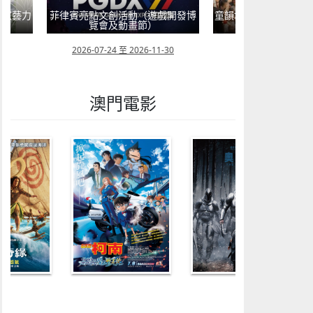
6《藝力
菲律賓亮點文創活動（遊戲開發博
童韻培育系列“星海星
覽會及動畫節）
工作坊”
12
2026-07-24 至 2026-11-30
2026-07-05 至 202
澳門電影