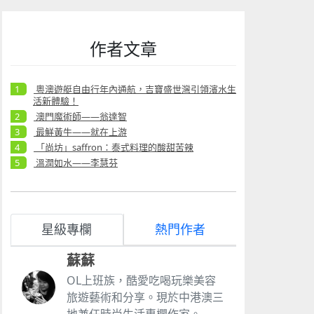
作者文章
粵澳遊艇自由行年內通航，吉寶盛世灣引領濱水生
活新體驗！
澳門魔術師——翁達智
最鮮黃牛——就在上游
「尚坊」saffron：泰式料理的酸甜苦辣
溫潤如水——李慧芬
星級專欄
熱門作者
蘇蘇
OL上班族，酷愛吃喝玩樂美容
旅遊藝術和分享。現於中港澳三