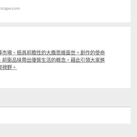
cape.com
導市場、極具前瞻性的大膽思維面世。創作的使命
、前衛品味帶出優質生活的概念，藉此引領大家進
際視野。