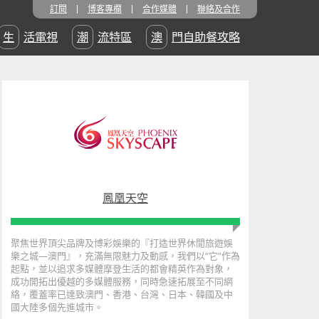
訂閱
博客專欄
合作媒體
聯絡及合作
生活電視
潮流特區
澳門自助餐攻略
鳳凰天空
聚焦世界頂尖品牌及博彩娛樂的『打造世界休閒旅遊娛
樂之城—澳門』，充滿無限魅力及動感，我們以“它”作為
起點，並以追求多媒體摩登生活的都會精英作為對象，
成功開拓出優越的多媒體服務，同時急速拓展至不同網
絡，覆蓋率已達致澳門、香港、台灣、日本、韓國及中
國大陸多個先進城市。