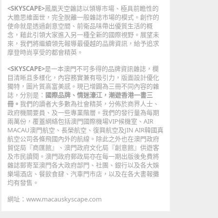
<SKYSCAPE>
鳳凰天空雜誌以領導市場、極具前瞻性的
大膽思維面世，完全脫離一般雜誌市場的模式。創作的
使命就是透過創意空間、前衛品味帶出優質生活的概
念，藉此引領大家進入另一種全新的國際視野。展望未
來，我們將繼續領先報導最優越的品牌資訊，給予追求
摩登時尚享受的都會精英。
<SKYSCAPE>
是一本澳門不可多得的品牌資訊雜誌，欄
目清晰且多樣化，內容務實兼有吸引力，版面設計優化
獨特，圖片質高富美感。現已增闢為三冊不同內容的雜
誌，分別是：
國際品牌、情迷濠江，潮遊香港一書三
冊。
我們的讀者大多數為社會精英，分佈於商界人士、
政府機關要員、及一些專業階層。我們的發行量為每期
兩萬份，覆蓋網絡包括澳門國際機場VIP候機室、AIR
MACAU澳門航空、長榮航空、復興航空及JIN AIR韓國真
航空公司各條飛國內外的航線。除此之外也在澳門政府
貿促局『商匯館』、澳門政府文化局『創意館』供遊客
及市民讀閱。澳門政府郵政局亦在每一期出版後免費將
雜誌郵寄至澳門各大政府部門、社團、銀行以及各大娛
樂場酒店、餐飲食肆、汽車門市店，以及在各大書報攤
均有發售。
網址：www.macauskyscape.com