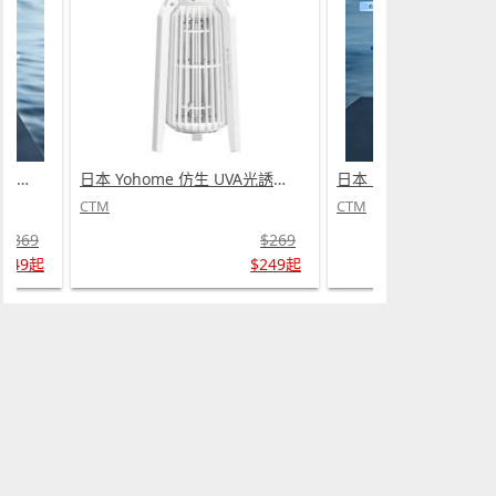
日本 DEAR.MIN 雲感多重軟芯柔托緩壓Peace柔眠枕 (需訂貨)
日本 Yohome 仿生 UVA光誘電觸滅可放掛立有線無線兩用光感滅蚊機 PRO 2.0 (需訂貨)
CTM
CTM
$369
$269
$349起
$249起