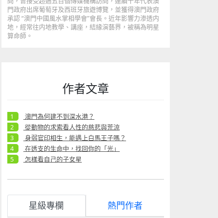
問，曾接受超過五百個傳媒機構訪問，連續十年代表澳
門政府出席葡萄牙及西班牙旅遊博覽，並獲得澳門政府
承認 “澳門中國風水掌相學會”會長。近年影響力渗透内
地，經常往内地教學、講座，結緣演藝界，被稱為明星
算命師。
作者文章
澳門為何建不到深水港？
從動物的求索看人性的慈悲與荒涼
身弱官印相生，能遇上白馬王子嗎？
在透支的生命中，找回你的「光」
怎樣看自己的子女星
星級專欄
熱門作者