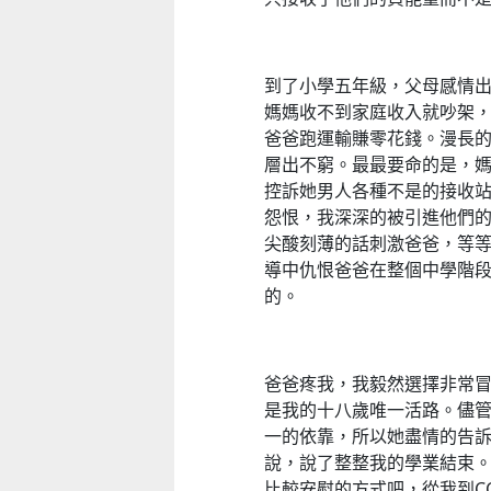
到了小學五年級，父母感情
媽媽收不到家庭收入就吵架
童心探秘澳門的“中國第一”系列──
爸爸跑運輸賺零花錢。漫長
移動寶籍
小眼晴「聽」大世界
層出不窮。最最要命的是，
2026-07-18 至 2026-08-15
2026-07-11 至 2026-08-29
控訴她男人各種不是的接收
怨恨，我深深的被引進他們
尖酸刻薄的話刺激爸爸，等
導中仇恨爸爸在整個中學階
的。
爸爸疼我，我毅然選擇非常冒
是我的十八歲唯一活路。儘
一的依靠，所以她盡情的告
說，說了整整我的學業結束
比較安慰的方式吧，從我到C