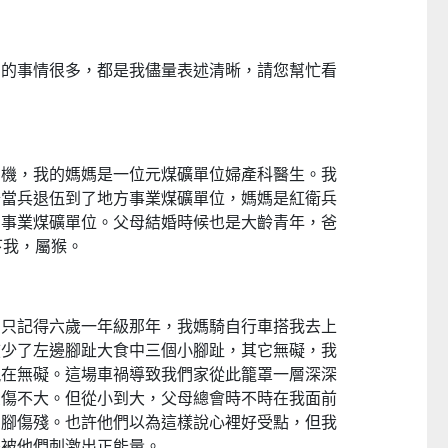
寫的事情很多，都是我儘量表述清晰，請您幫忙看
司機，我的媽媽是一位元煤礦單位婦產科醫生。我
爸當兵退伍到了地方事業煤礦單位，媽媽是紅衛兵
方事業煤礦單位。父母結婚時候也是大齡青年，爸
下我，屬猴。
，只記得六歲一年級那年，我媽騎自行車搭我去上
肢少了左邊腳趾大食中三個小腳趾，其它無礙，我
現在無礙。這場車禍導致我們家從此籠罩一層深深
受傷不大。但從小到大，父母總會時不時在我面前
的腳傷殘。也許他們以為這樣說心裡好受點，但我
是被他們刺激出正能量。