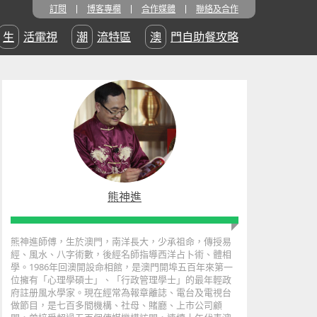
訂閱
博客專欄
合作媒體
聯絡及合作
生活電視
潮流特區
澳門自助餐攻略
熊神進
熊神進師傅，生於澳門，南洋長大，少承祖命，傳授易
經、風水、八字術數，後經名師指導西洋占卜術、體相
學。1986年回澳開設命相館，是澳門開埠五百年來第一
位擁有「心理學碩士」、「行政管理學士」的最年輕政
府註册風水學家。現在經常為報章離誌、電台及電視台
做節目，是七百多間機構、社母、賭廳、上市公司顧