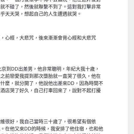
就就不碰了，然後就聯繫不到了。這對我打擊非常
幾乎天天哭，想起自己的人生遭遇就哭。
經，心經，大悲咒，後來漸漸會背心經和大悲咒
個北京到DD出差男，他非常聰明，年紀大我十歲，
到之前戀愛我提到那次墮胎就一直哭了很久，他在
什麼，就分開了，他說他出差來DD，因為時間不
在酒店哭了好久，自己打車回來了，說對不起打擾
思維很好，我自己當時三十歲了，很希望有個依
。在他又來DD的時候，我安排了他住宿，也和他