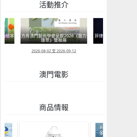
活動推介
嬰幼繪本
方舟澳門藝術學會呈獻2026《藝力
菲律賓亮點文創活動
匯聚》雙聯展
覽會及動畫
23
2026-08-02 至 2026-09-12
2026-07-24 至 202
澳門電影
商品情報