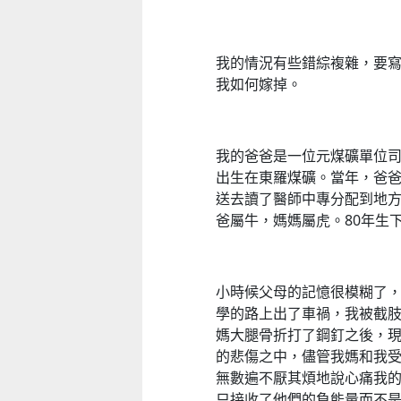
我的情況有些錯綜複雜，要
我如何嫁掉。
我的爸爸是一位元煤礦單位
出生在東羅煤礦。當年，爸
送去讀了醫師中專分配到地
爸屬牛，媽媽屬虎。80年生
小時候父母的記憶很模糊了
學的路上出了車禍，我被截
媽大腿骨折打了鋼釘之後，
的悲傷之中，儘管我媽和我
無數遍不厭其煩地說心痛我
只接收了他們的負能量而不