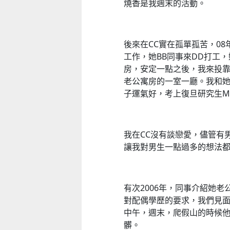
燒香是我週末的活動。
後來在CC實在孤單孤苦，08
工作，她BB同事來DD打工
房，安定一點之後，我來投
老公寓房的一室一廳。我和
子運氣好，考上復旦研究生M
我在CC沒有談戀愛，儘管有
讓我對男生一點過多的想法
有次2006年，同事介紹她
對配偶學歷的要求，我們見
中午，週末，爬假山的時候
髒。