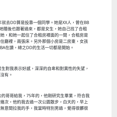
年就去DD算是投靠一個同學。她是XX人，曾在BB
，她隨後也跟著過來，都是女生，她自己找了合租
靠她，和她一起住了合租房裡面的一間，合租房是
她住廳裡，兩張床。另外那個小房是二房東，女孩
BA在讀，總之DD的生活一切都是開始。
男生對我表示好感，深深的自卑和對異性的失望，
都沒有。
老公的哥哥給我，75年的，他剛研究生畢業，符合我
面幾次，他約我去過一次公園散步，白天的，早上
他無意間拉我的手，我當時特別男過，覺得很髒很