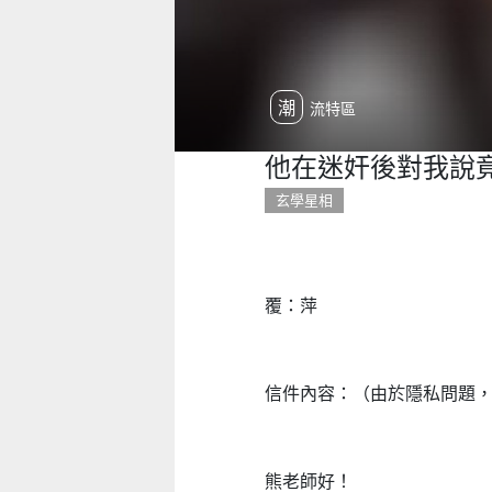
潮流特區
他在迷奸後對我說
玄學星相
覆：萍
信件內容：（由於隱私問題
熊老師好！