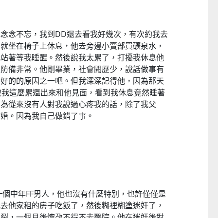
念念不忘，我到DD還去看我好幾次，有次約我去
了就坐在椅子上休息，他去旁邊小賣部買礦泉水，
就站著等我睡醒。然後說我太累了，打擾我休息他
種防備非常。他剛畢業，社會閱歷少，說話做事有
看好的的原因之一吧。但我深深記得他，因為那天
說我這麼累還出來和他見面，看到我休息竟然睡著
因為從來沒有人對我說過心疼我的話，除了我父
結婚。因為我自己做錯了事。
到一個中年FF男人，他也沒有什麼特別，也許僅僅是
就去他家租的房子吃飯了，然後糊裡糊塗迷奸了，
破裂，一個月後懷孕不得不去醫院。他在迷奸後對