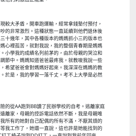
出現較大矛盾，開車跑運輸，經常拿錢墊付預付，
，吵的非常激烈。這種狀態一直延續到他們退休後
童心探秘澳門的“中國第一”系列──
嬰幼兒親子閱讀推廣活動-
的三十幾年，其中各種版本的媽媽抓小三的版本也
西式大學
氹氹轉
媽媽心裡孤苦，就對我說，我的整個青春期是媽媽
2026-07-11 至 2026-08-08
2026-07-11 至 2026-08-
站。小學我的成績名列前茅的，由於母親的哭泣和
的調節中。媽媽知道爸爸最疼我，就教唆我說一些
等，希望爸爸會對媽媽好起來。我深深在媽媽的教
段。於是，我的學習一落千丈。考不上大學是必然
險的從AA跑到BB讀了民辦學校的自考。逃離家庭
管遠離家，母親的控訴電話依然不斷，我是母親唯
訴我所有的她對自己配偶的所有不滿，不厭其煩的
。等我工作了，她還一直說，這也許是她能找到的
C打工椅子說到DD打工，一直說到我前年回來