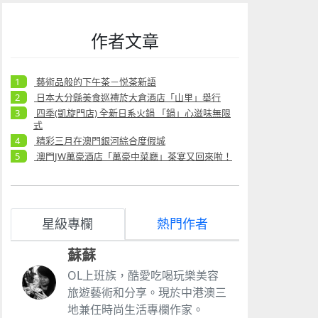
作者文章
藝術品般的下午茶－悦茶新語
日本大分縣美食巡禮於大倉酒店「山里」舉行
四季(凱旋門店) 全新日系火鍋 「鍋」心滋味無限
式
精彩三月在澳門銀河綜合度假城
澳門JW萬豪酒店「萬豪中菜廳」茶宴又回來啦！
星級專欄
熱門作者
蘇蘇
OL上班族，酷愛吃喝玩樂美容
旅遊藝術和分享。現於中港澳三
地兼任時尚生活專欄作家。