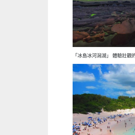
「冰島冰河潟湖」 體驗壯觀