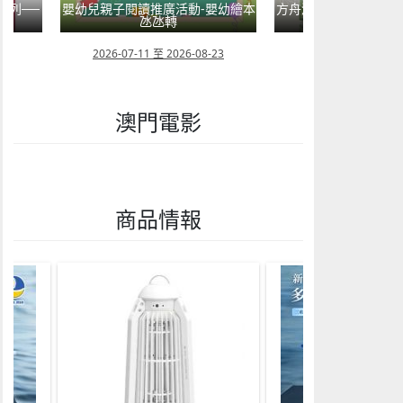
系列──
嬰幼兒親子閱讀推廣活動-嬰幼繪本
方舟澳門藝術學會呈獻2
氹氹轉
匯聚》雙聯
08
2026-07-11 至 2026-08-23
2026-08-02 至 202
澳門電影
商品情報