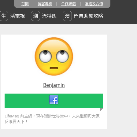
訂閱
博客專欄
合作媒體
聯絡及合作
生活電視
潮流特區
澳門自助餐攻略
Benjamin
LifeMag 前主編，現在環遊世界當中，未來繼續與大家
反眼看天下！