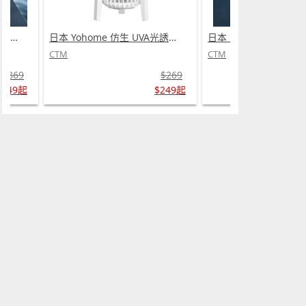
日本 DEAR.MIN 雲感多重軟芯柔托緩壓Peace柔眠枕 (需訂貨)
日本 Yohome 仿生 UVA光誘電觸滅可放掛立有線無線兩用光感滅蚊機 PRO 2.0 (需訂貨)
CTM
CTM
$369
$269
$349起
$249起