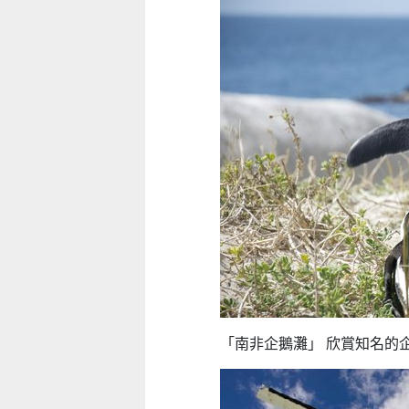
「南非企鵝灘」 欣賞知名的