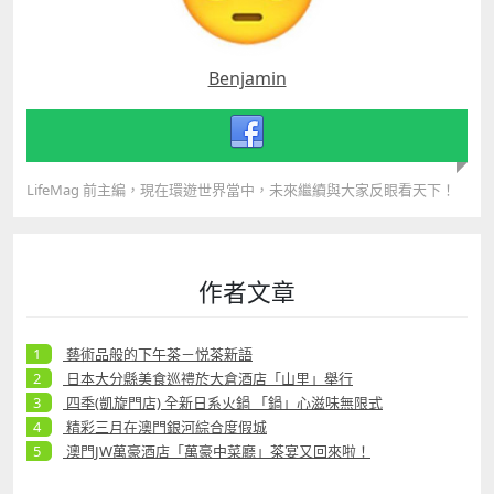
Benjamin
LifeMag 前主編，現在環遊世界當中，未來繼續與大家反眼看天下！
作者文章
藝術品般的下午茶－悦茶新語
日本大分縣美食巡禮於大倉酒店「山里」舉行
四季(凱旋門店) 全新日系火鍋 「鍋」心滋味無限式
精彩三月在澳門銀河綜合度假城
澳門JW萬豪酒店「萬豪中菜廳」茶宴又回來啦！