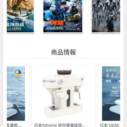
商品情報
日本 DEAR.MIN 雲感多重軟芯柔托緩壓Peace柔眠枕 (需訂貨)
日本Yohome 迷你專業級現磨鮮萃奶泡3合1半自動家庭意式咖啡機 (需訂貨)