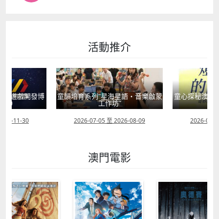
活動推介
動（遊戲開發博
童韻培育系列“星海星語・音樂啟蒙
童心探秘澳門的
畫節）
工作坊”
現
2026-11-30
2026-07-05 至 2026-08-09
2026-07-0
澳門電影