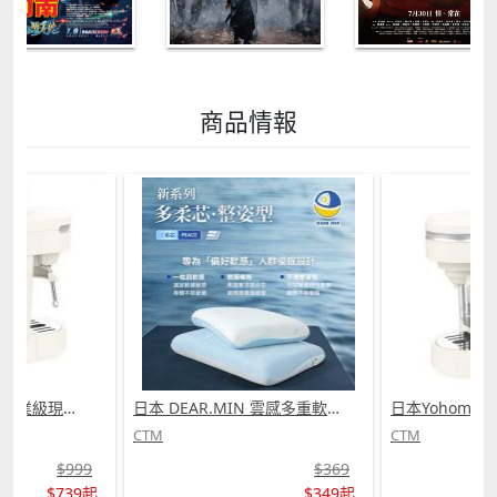
商品情報
日本Yohome 迷你專業級現磨鮮萃奶泡3合1半自動家庭意式咖啡機 (需訂貨)
日本 DEAR.MIN 雲感多重軟芯柔托緩壓Peace柔眠枕 (需訂貨)
CTM
CTM
$999
$369
$739起
$349起