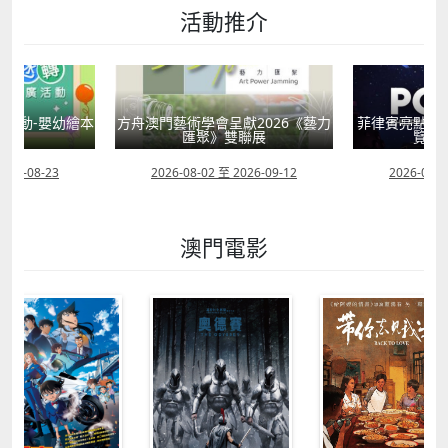
活動推介
活動-嬰幼繪本
方舟澳門藝術學會呈獻2026《藝力
菲律賓亮點文
轉
匯聚》雙聯展
覽會
2026-08-23
2026-08-02 至 2026-09-12
2026-07-2
澳門電影