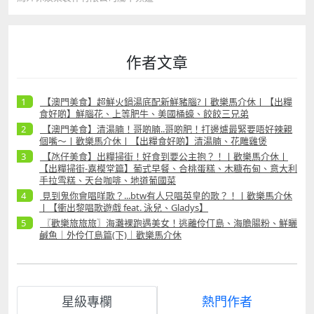
作者文章
【澳門美食】超鮮火鍋湯底配新鮮豬腦?丨歡樂馬介休丨【出糧
食好啲】鮮腦花、上等肥牛、美國桶蠔、餃餃三兄弟
【澳門美食】清湯腩！哥啲腩..哥啲肥！打邊爐最緊要唔好辣親
個嘴～丨歡樂馬介休丨【出糧食好啲】清湯腩、花雕雞煲
【氹仔美食】出糧掃街！好食到要公主抱？！丨歡樂馬介休丨
【出糧掃街-嘉模堂篇】葡式早餐、合桃蛋糕、木糠布甸、意大利
手拉雪糕、天台咖啡、地道葡國菜
見到鬼你會唱咩歌？...btw有人只唱英皇的歌？！丨歡樂馬介休
丨【衝出黎唱歌遊戲 feat. 泳兒、Gladys】
〖歡樂旅旅旅〗海灘裸跑遇美女！逃離伶仃島、海膽腸粉、鮮曬
鹹魚｜外伶仃島篇(下)｜歡樂馬介休
星級專欄
熱門作者