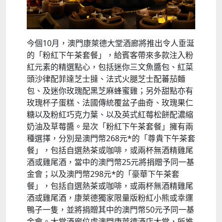
今個10月，澳門康萊德大堂酒廊將推出令人垂涎
的「粉紅下午茶套餐」，給賓客帶來多款注入粉
紅元素的精選點心，包括迷你三文魚醬包、紅菜
頭沙律配菲達芝士撻、法式火腿芝士配蕃茄麵
包、及迷你玫瑰配黑芝麻蜂蜜雞；另外甜點亦有
玫瑰杯子蛋糕、法國傳統覆盆子曲奇、玫瑰果仁
糖以及粉紅巧克力葉、以及英式紅莓松餅配濃縮
奶油及草莓醬。是次「粉紅下午茶套餐」擁有兩
種選擇，分別是澳門幣268元*的「尊貴下午茶套
餐」，包括自選熱茶或咖啡，或兩杯無酒精雞尾
酒或雞尾酒，當中的澳門幣25元將捐贈予同一基
金會；以及澳門幣298元*的「豪華下午茶套
餐」，包括自選熱茶或咖啡，或兩杯無酒精雞尾
酒或雞尾酒，康萊德獨家限量版粉紅小熊或幸運
鴨子一隻，並將捐贈其中的澳門幣50元予同一基
金會。大堂酒廊位處澳門康萊德酒店大堂，所推