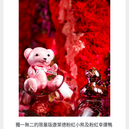
獨一無二的限量版康萊德粉紅小熊及粉紅幸運鴨