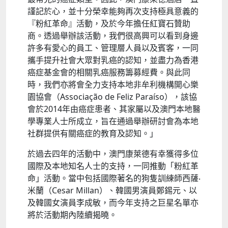
謹記於心，並十分榮幸能夠再次支持極具意義的
『粉紅革命』活動，及於今年擔任紅寶石贊助
商。透過舉辦該活動，我們很高興可以看到身邊
許多有愛心的員工、管理層人員以及賓客，一同
攜手提升社會大眾對乳癌的認知，並盡力為香港
癌症基金會的相關乳癌服務籌募經費。與此同
時，我們亦將會全力支持本地非牟利機構開心樂
園協會（Associação de Feliz Paraíso），該協
會於2014年由癌症患者、其家屬以及澳門本地醫
學專業人士所成立，旨在通過舉辦研討會為本地
社群提供有關癌症的教育及認知。」
於過去四年的活動中，澳門康萊德有幸獲得多位
國際及本地知名人士的支持，一同推動「粉紅革
命」活動。當中包括國際著名的狗隻訓練師西薩‧
米蘭（Cesar Millan）、韓國男演員鄭錫元、以
及韓國女演員李成敏，而今年支持之巨星名單亦
將於活動期內陸續揭曉。