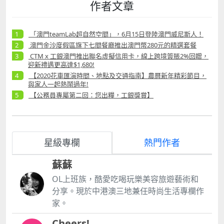
作者文章
「澳門teamLab超自然空間」，6月15日登陸澳門威尼斯人！
澳門金沙度假區旗下七間餐廳推出澳門幣280元的精選套餐
CTM x 工銀澳門推出聯名虛擬信用卡，線上跨境簽賬2%回贈，
迎新禮遇更高達$1,680!
【2020花車匯演時間、地點及交通指南】農曆新年精彩節目，
與家人一起熱鬧過年!
【公務員專屬第二回：您出糧，工銀獎賞】
星級專欄
熱門作者
蘇蘇
OL上班族，酷愛吃喝玩樂美容旅遊藝術和
分享。現於中港澳三地兼任時尚生活專欄作
家。
Cheers!