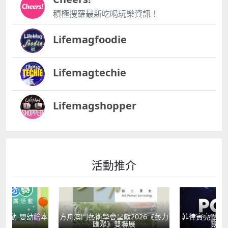
積極搜羅最新吃喝玩樂資訊！
Lifemagfoodie
Lifemagtechie
Lifemagshopper
活動推介
活動-嬰幼繪本
方舟澳門藝術學會呈獻2026《藝力
菲律賓亮點文
轉
匯聚》雙聯展
覽會