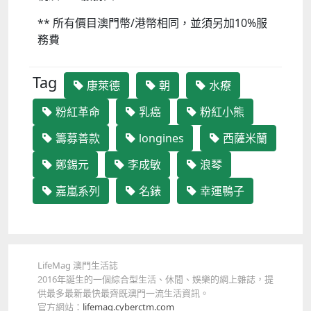
** 所有價目澳門幣/港幣相同，並須另加10%服
務費
Tag
康萊德
朝
水療
粉紅革命
乳癌
粉紅小熊
籌募善款
longines
西薩米蘭
鄭錫元
李成敏
浪琴
嘉嵐系列
名錶
幸運鴨子
LifeMag 澳門生活誌
2016年誕生的一個綜合型生活、休閒、娛樂的網上雜誌，提
供最多最新最快最齊既澳門一流生活資訊。
官方網站：
lifemag.cyberctm.com