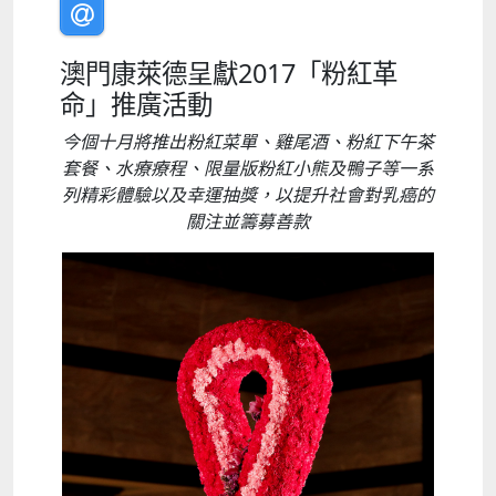
澳門康萊德呈獻2017「粉紅革
命」推廣活動
今個十月將推出粉紅菜單、雞尾酒、粉紅下午茶
套餐、水療療程、限量版粉紅小熊及鴨子等一系
列精彩體驗以及幸運抽獎，以提升社會對乳癌的
關注並籌募善款