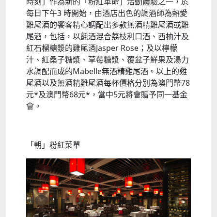
時刻」作為新的「粉紅革命」活動體驗之一，於
每日下午3 時開始，由酒店出色的調酒師為熱愛
雞尾酒的饗客精心調配出多款無酒精雞尾酒或雞
尾酒，包括，以氈酒混合荔枝利口酒、西柚汁及
紅石榴糖漿的雞尾酒Jasper Rose；及以檸檬
汁、紅桑子糖漿、草莓糖漿、覆盆子鮮果及湯力
水調配而成的Mabelle無酒精雞尾酒。以上的雞
尾酒以及無酒精雞尾酒每杯價格分別為澳門幣78
元*及澳門幣68元*，當中5元將會贈予同一基金
會。
「朝」粉紅菜單