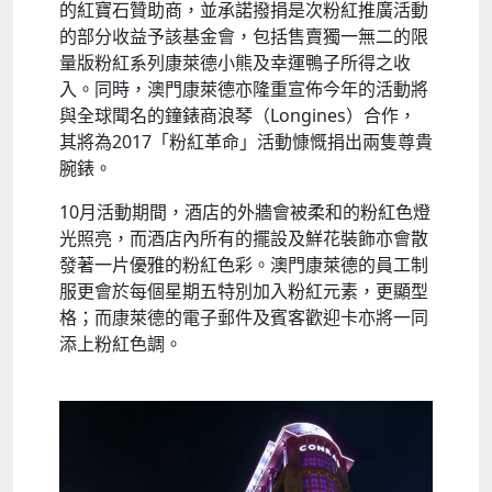
的紅寶石贊助商，並承諾撥捐是次粉紅推廣活動
的部分收益予該基金會，包括售賣獨一無二的限
量版粉紅系列康萊德小熊及幸運鴨子所得之收
入。同時，澳門康萊德亦隆重宣佈今年的活動將
與全球聞名的鐘錶商浪琴（Longines）合作，
其將為2017「粉紅革命」活動慷慨捐出兩隻尊貴
腕錶。
10月活動期間，酒店的外牆會被柔和的粉紅色燈
光照亮，而酒店內所有的擺設及鮮花裝飾亦會散
發著一片優雅的粉紅色彩。澳門康萊德的員工制
服更會於每個星期五特別加入粉紅元素，更顯型
格；而康萊德的電子郵件及賓客歡迎卡亦將一同
添上粉紅色調。