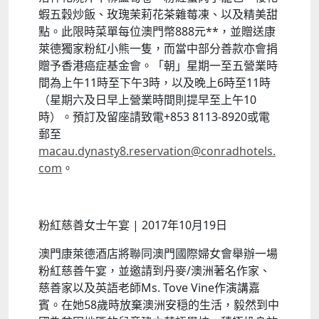
蝦五穀炒飯、玫瑰茉莉花茶雜莓凍、以及精美甜
點。此限時菜單每位澳門幣888元**，並贈送康
萊德獨家粉紅小熊一隻，而當中部分善款亦會捐
贈予香港癌症基金會。「朝」星期一至五營業時
間為上午11時至下午3時，以及晚上6時至11時
（星期六及日早上營業時間則提早至上午10
時）。預訂及留座請致電+853 8113-8920或電
郵至
macau.dynasty8.reservation@conradhotels.
com
。
粉紅慈善女士午宴 | 2017年10月19日
澳門康萊德酒店將聯同澳門國際婦女會舉辦一場
粉紅慈善午宴，並邀請到丹麥/澳洲著名作家、
慈善家以及英語老師Ms. Tove Vine作演講嘉
賓。在她58歲時放棄澳洲安穏的生活，毅然到中