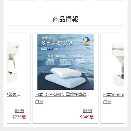
商品情報
日本Yohome 迷你專業級現磨鮮萃奶泡3合1半自動家庭意式咖啡機 (需訂貨)
日本 DEAR.MIN 雲感多重軟芯柔托緩壓Peace柔眠枕 (需訂貨)
CTM
CTM
$999
$369
$739起
$349起