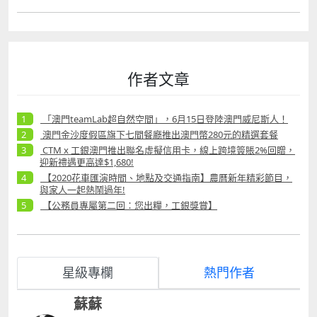
作者文章
「澳門teamLab超自然空間」，6月15日登陸澳門威尼斯人！
澳門金沙度假區旗下七間餐廳推出澳門幣280元的精選套餐
CTM x 工銀澳門推出聯名虛擬信用卡，線上跨境簽賬2%回贈，
迎新禮遇更高達$1,680!
【2020花車匯演時間、地點及交通指南】農曆新年精彩節目，
與家人一起熱鬧過年!
【公務員專屬第二回：您出糧，工銀獎賞】
星級專欄
熱門作者
蘇蘇