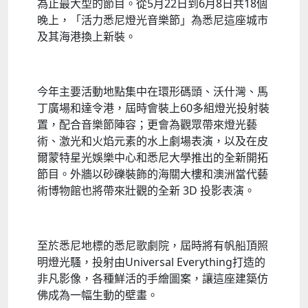
為止最大型的節目。從5月22日到6月8日共18個
晚上，「活力悉尼燈光音樂節」為悉尼這座城市
及其海港換上新裝。
今年主要活動地點集中在環形碼頭、沃什灣、馬
丁廣場和達令港，屆時會裝上60多組燈光投射裝
置，配合音樂節陣容；更會為觀眾帶來燈光藝
術、激光和火焰元素的水上劇場表演，以及在皮
爾蒙特星光娛樂中心和悉尼大學推出的全新開拓
節目。外牆以砂礫裝飾的海關大樓和澳洲當代藝
術博物館也將帶來壯觀的全新 3D 投影表演。
至於悉尼地標的悉尼歌劇院，屆時將有帆船頂照
明燈光騷，投射由Universal Everything打造的
非凡影像，各種鮮活的手繪圖案，讓這座建築仿
佛成為一幅生動的壁畫。