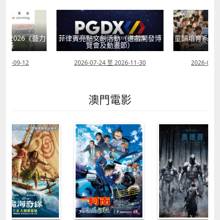
獻2026《藝力
菲律賓亮點文創活動（遊戲開發博
童韻培育系列
聯展
覽會及動畫節）
2026-09-12
2026-07-24 至 2026-11-30
2026-07-0
澳門電影