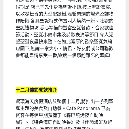
酒店響起。為帶給客人一個格外開心的歡樂聖誕
假期,酒店己率先化身為聖誕小鎮,披上聖誕衣裳,
以散發松香的大型聖誕樹,溫馨閃爍的燈光及飾物
作陪襯,各具聖誕特式佈置叫人煥然一新。壯觀的
聖誕禮物坊,悉心準備的豐富聖誕餐飲、合家歡佳
節活動、聖誕小鎮市集及詩歌表演等節目,令人渴
望聖誕夜盡快來臨。在如此濃厚的歡樂聖誕氣紛
包圍下,無論一家大小、情侣、好友們或公司聯歡
會都能盡情享受一番,歡度一個繽紛難忘的聖誕!
十二月佳節餐飲推介
鷺環海天度假酒店於整個十二月,將推出一系列聖
誕主題的美食及自助餐。Café Panorama 已為
賓客在每個星期預備了《森巴燒烤夜自助晚
餐》、《特色海鮮自助晚餐》及《佳節海鮮及燒