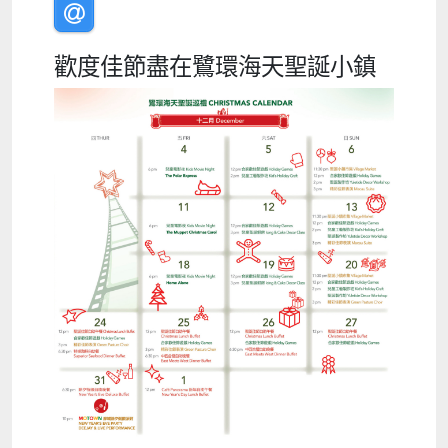
歡度佳節盡在鷺環海天聖誕小鎮