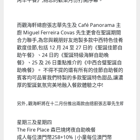
烤早午餐》,為您的歡樂月份打開序幕。
而觀海軒總廚張志華先生及 Café Panorama 主
廚 Miguel Ferreira Covas 先生更會在聖誕期間
合力聯手,為您與親朋好友炮製多款中西特色佳肴
歡度佳節,包括 12 月 24 至 27 日的《聖誕佳節自
助午餐》、24 日的《聖誕特級海鮮自助晚
餐》、25 及 26 日重點推介的《中西合璧聖誕自
助晚餐》。 不得不提的還有所有的佳節自助餐的
賓客均可品嘗我們特製的多款聖誕特色甜品,讓濃
厚的聖誕氣氛完美地融入餐飲體驗之中!
另外,觀海軒將在十二月份推出兩款由總廚張志華先生精心炮製
星期三及星期四
The Fire Place 森巴燒烤夜自助晚餐
成人每位澳門幣258+10% |小童每位澳門幣