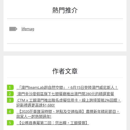
熱門推介
lifemag
作者文章
「澳門teamLab超自然空間」，6月15日登陸澳門威尼斯人！
澳門金沙度假區旗下七間餐廳推出澳門幣280元的精選套餐
CTM x 工銀澳門推出聯名虛擬信用卡，線上跨境簽賬2%回贈，
迎新禮遇更高達$1,680!
【2020花車匯演時間、地點及交通指南】農曆新年精彩節目，
與家人一起熱鬧過年!
【公務員專屬第二回：您出糧，工銀獎賞】