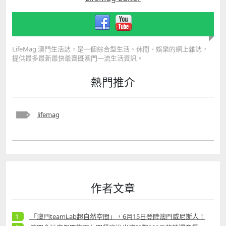
LifeMag 澳門生活誌，是一個綜合型生活、休閒、娛樂的網上雜誌，
提供最多最新最快最齊既澳門一流生活資訊。
熱門推介
lifemag
作者文章
「澳門teamLab超自然空間」，6月15日登陸澳門威尼斯人！