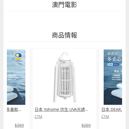
澳門電影
商品情報
日本 DEAR.MIN 雲感多重軟芯柔托緩壓Peace柔眠枕 (需訂貨)
日本 Yohome 仿生 UVA光誘電觸滅可放掛立有線無線兩用光感滅蚊機 PRO 2.0 (需訂貨)
CTM
CTM
$369
$269