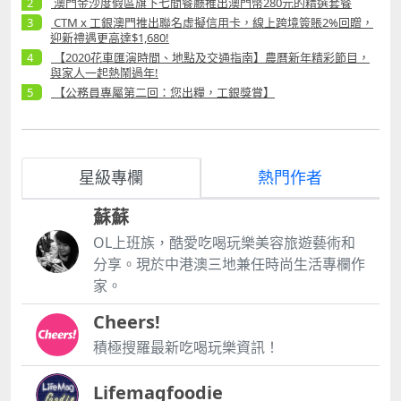
澳門金沙度假區旗下七間餐廳推出澳門幣280元的精選套餐
CTM x 工銀澳門推出聯名虛擬信用卡，線上跨境簽賬2%回贈，
迎新禮遇更高達$1,680!
【2020花車匯演時間、地點及交通指南】農曆新年精彩節目，
與家人一起熱鬧過年!
【公務員專屬第二回：您出糧，工銀獎賞】
星級專欄
熱門作者
蘇蘇
OL上班族，酷愛吃喝玩樂美容旅遊藝術和
分享。現於中港澳三地兼任時尚生活專欄作
家。
Cheers!
積極搜羅最新吃喝玩樂資訊！
Lifemagfoodie