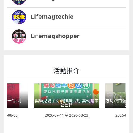
Lifemagtechie
Lifemagshopper
活動推介
國第一”系列──
嬰幼兒親子閱讀推廣活動-嬰幼繪本
方舟澳門藝術學
學
氹氹轉
匯聚
2026-08-08
2026-07-11 至 2026-08-23
2026-08-0