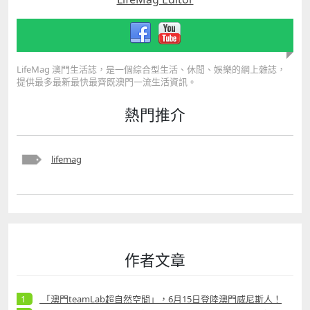
LifeMag 澳門生活誌，是一個綜合型生活、休閒、娛樂的網上雜誌，
提供最多最新最快最齊既澳門一流生活資訊。
熱門推介
lifemag
作者文章
「澳門teamLab超自然空間」，6月15日登陸澳門威尼斯人！