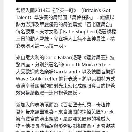
曾經入圍2014年《全英一叮》（Britain’s Got
Talent）準決賽的舞蹈團「舞伶狂熱」，繼續以
熱力澎湃及華麗優雅的舞姿震撼「百老匯舞台」
每名觀眾。天才女歌手Katie Shepherd憑著繞樑
三日的動人聲線，令在場人士無不全神貫注，精
彩表演可謂一浪接一浪。
來自意大利的Dario Falzari憑藉《鐳射舞王》技
驚四座，分別於著名的Circo Di Moira Orfei、
大受歡迎的遊樂場Gardaland，以及德國音樂節
Wave-Gotik-Treffen進行表演。將以其獨特方式
表演享譽國際的鐳射光束幻化成耀眼奪目的視覺
效果帶給觀眾一連串視覺震撼。
新加入的表演環節為《百老匯奇幻秀—奇趣仲
夏》帶來無盡驚喜。來自波蘭的搞怪笑匠Yurek
擁有豐富的演出經驗，是歐洲笑匠界的權威人
物。他擅長將舞蹈與形體默劇相結合，更會邀請