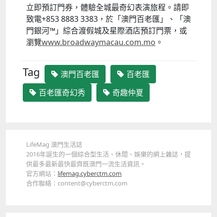
立即預訂門券，體驗全城最奇幻表演旅程。請即
致電+853 8883 3383，於「澳門百老匯」、「澳
門銀河™」綜合渡假城及星際酒店預訂門票，或
瀏覽
www.broadwaymacau.com.mo
。
Tag
澳門百老匯
百老匯
百老匯奇幻秀
奇趣仲夏
LifeMag 澳門生活誌
2016年誕生的一個綜合型生活、休閒、娛樂的網上雜誌，提
供最多最新最快最齊既澳門一流生活資訊。
官方網站：
lifemag.cyberctm.com
合作聯絡：content@cyberctm.com