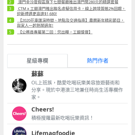
澳門金沙度假區旗下七間餐廳推出澳門幣280元的精選套餐
CTM x 工銀澳門推出聯名虛擬信用卡，線上跨境簽賬2%回贈，
迎新禮遇更高達$1,680!
【2020花車匯演時間、地點及交通指南】農曆新年精彩節目，
與家人一起熱鬧過年!
【公務員專屬第二回：您出糧，工銀獎賞】
星級專欄
熱門作者
蘇蘇
OL上班族，酷愛吃喝玩樂美容旅遊藝術和
分享。現於中港澳三地兼任時尚生活專欄作
家。
Cheers!
積極搜羅最新吃喝玩樂資訊！
Lifemagfoodie