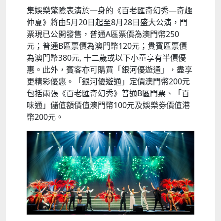
集娛樂驚險表演於一身的《百老匯奇幻秀—奇趣
仲夏》將由5月20日起至8月28日盛大公演，門
票現已公開發售，普通A區票價為澳門幣250
元；普通B區票價為澳門幣120元；貴賓區票價
為澳門幣380元, 十二歲或以下小童享有半價優
惠。此外，賓客亦可購買「銀河優遊通」，盡享
更精彩優惠。「銀河優遊通」定價澳門幣200元
包括兩張《百老匯奇幻秀》普通B區門票、「百
味通」儲值額價值澳門幣100元及娛樂劵價值港
幣200元。