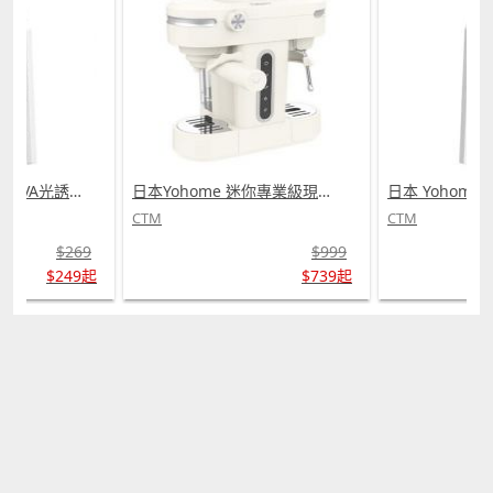
日本 Yohome 仿生 UVA光誘電觸滅可放掛立有線無線兩用光感滅蚊機 PRO 2.0 (需訂貨)
日本Yohome 迷你專業級現磨鮮萃奶泡3合1半自動家庭意式咖啡機 (需訂貨)
CTM
CTM
$269
$999
$249起
$739起