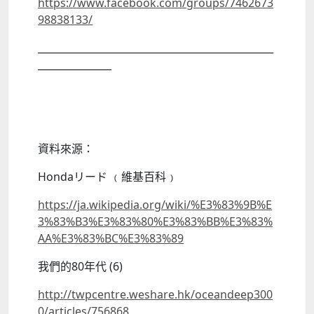
https://www.facebook.com/groups/7462673
98838133/
________________________________________________
_______________
資料來源：
Hondaリード ﹙維基百科﹚
https://ja.wikipedia.org/wiki/%E3%83%9B%E
3%83%B3%E3%83%80%E3%83%BB%E3%83%
AA%E3%83%BC%E3%83%89
我們的80年代 (6)
http://twpcentre.weshare.hk/oceandeep300
0/articles/756868