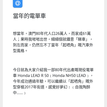
當年的電單車
想當年，澳門80年代人口26萬人，而家成61萬
人；果時我啱啱出世，細細個就鍾意「睇車」，
到左而家，仍然忘不了當年「起哂角」嘅汽車外
型風格。
今日就為大家介紹我一部80年代出產嘅現役電單
車 Honda LEAD R 50﹙Honda NH50 LEAD﹚，
今年成功通過年驗，可以繼續以「起哂角」嘅外
型穿梭2017年街道，感覺好夢幻﹗﹙自我陶醉
中……﹚