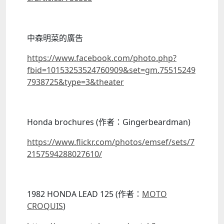
中森明菜的廣告
https://www.facebook.com/photo.php?
fbid=10153253524760909&set=gm.75515249
7938725&type=3&theater
Honda brochures (作者：Gingerbeardman)
https://www.flickr.com/photos/emsef/sets/7
2157594288027610/
1982 HONDA LEAD 125 (作者：
MOTO
CROQUIS
)