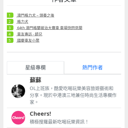
澳門格力犬 – 領養之後
格力犬
64th 澳門格蘭披治大賽車 車場快閃見聞
車友專訪 - 師兄
國慶車友小聚
星級專欄
熱門作者
蘇蘇
OL上班族，酷愛吃喝玩樂美容旅遊藝術和
分享。現於中港澳三地兼任時尚生活專欄作
家。
Cheers!
積極搜羅最新吃喝玩樂資訊！