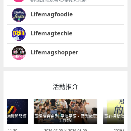
Lifemagfoodie
Lifemagtechie
Lifemagshopper
活動推介
動（遊戲開發博
童韻培育系列“星海星語・音樂啟蒙
童心探秘澳門的
畫節）
工作坊”
現
2026-11-30
2026-07-05 至 2026-08-09
2026-07-0