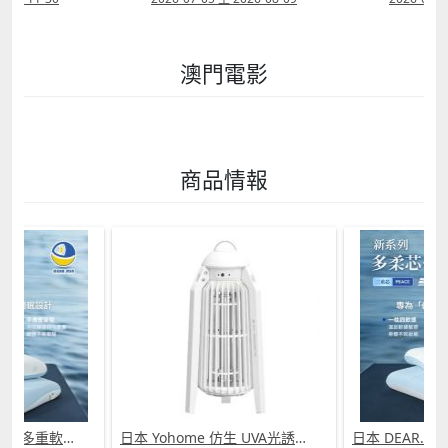
澳門電影
商品情報
日本 DEAR.MIN 雲感多重軟芯柔托緩壓Peace柔眠枕 (需訂貨)
日本 Yohome 仿生 UVA光誘電觸滅可放掛立有線無線兩用光感滅蚊機 PRO 2.0 (需訂貨)