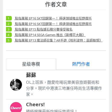
作者文章
點指萬報 EP16 SKT回歸第一！ 極速領域推出狂野摩托
點指萬報 EP16 SKT回歸第一！ 極速領域推出狂野摩托
點指萬報 EP15 點指爐石積分賽接受報名
點指萬報 EP14 SEGA Games 推出《新櫻花大戰》
點指萬報 EP13 魔法師召集？AR手遊《哈利波特：巫師聯盟》
星級專欄
熱門作者
蘇蘇
OL上班族，酷愛吃喝玩樂美容旅遊藝術和
分享。現於中港澳三地兼任時尚生活專欄作
家。
Cheers!
積極搜羅最新吃喝玩樂資訊！