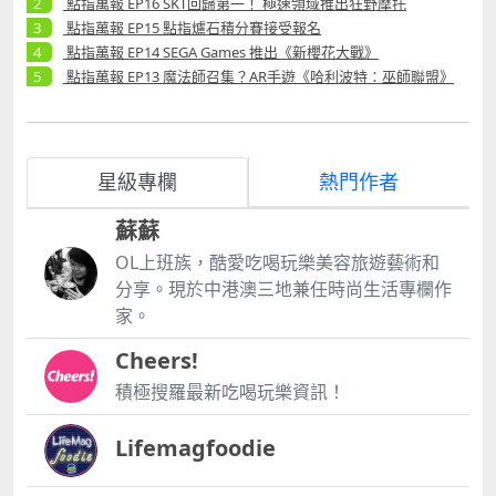
點指萬報 EP16 SKT回歸第一！ 極速領域推出狂野摩托
點指萬報 EP15 點指爐石積分賽接受報名
點指萬報 EP14 SEGA Games 推出《新櫻花大戰》
點指萬報 EP13 魔法師召集？AR手遊《哈利波特：巫師聯盟》
星級專欄
熱門作者
蘇蘇
OL上班族，酷愛吃喝玩樂美容旅遊藝術和
分享。現於中港澳三地兼任時尚生活專欄作
家。
Cheers!
積極搜羅最新吃喝玩樂資訊！
Lifemagfoodie