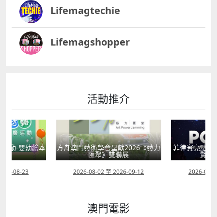
Lifemagtechie
Lifemagshopper
活動推介
活動-嬰幼繪本
方舟澳門藝術學會呈獻2026《藝力
菲律賓亮點文
轉
匯聚》雙聯展
覽會
2026-08-23
2026-08-02 至 2026-09-12
2026-07-2
澳門電影