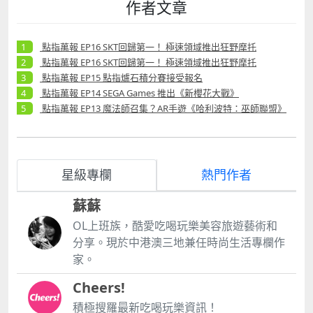
作者文章
點指萬報 EP16 SKT回歸第一！ 極速領域推出狂野摩托
點指萬報 EP16 SKT回歸第一！ 極速領域推出狂野摩托
點指萬報 EP15 點指爐石積分賽接受報名
點指萬報 EP14 SEGA Games 推出《新櫻花大戰》
點指萬報 EP13 魔法師召集？AR手遊《哈利波特：巫師聯盟》
星級專欄
熱門作者
蘇蘇
OL上班族，酷愛吃喝玩樂美容旅遊藝術和
分享。現於中港澳三地兼任時尚生活專欄作
家。
Cheers!
積極搜羅最新吃喝玩樂資訊！