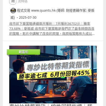
潮流特區
程式交易 www.quants.hk (導師: 財經書藉作家: 麥振
威) ・2025-07-30
收市前下單策略連續兩月獲利｜7月獲利36702元｜勝率
73.68%｜麥振威 收市前下單策略是我們花了最多時間改良
的策略，影片中講解了改良的原理，與原版策略有九成以上
並不相同，只保留了收市前下單的概念。 策略在6月份獲利
27927元，以20萬本金，1.5倍槓桿交易等同30萬購買力，
若在interactive broker交易，用30萬港元去交易Nvidia，
創富坊
假設Nvidia的股價是大約163美元，以固定制佣金計算，每
股 0.005 times; 235 股 = 1.175 美元，每次交易大約佣金是
9.17港元，6月份交易18次，意思是「一買一賣」18次，即
交易了36次，佣金是330.12元。當月賺了27927元，有331
元是佣金。 7月份則獲利36702元，同樣以20萬本金，1.5倍
槓桿交易等同30萬購買力，交易了19次，意思是「一買一
賣」18次，即交易了36次，佣金支出與6月份相差不大。