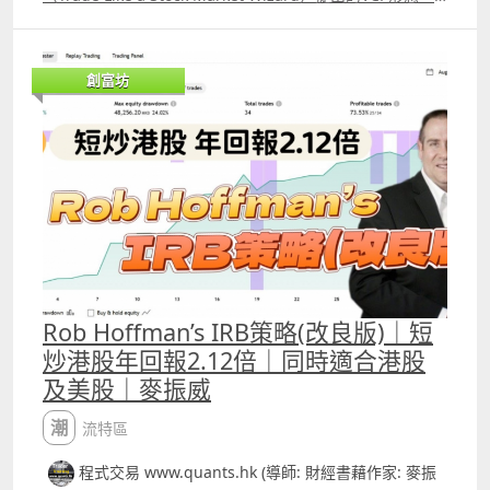
指標1.0 YouTube介紹影片 httpsyoutu.bedazPklx6Nvc 指
httpsyoutu.beIHqAB98gwaUsi=zSeuhTMtBfBBzeb
不少人都希望用程式寫出來應用。 不過，若大家在網上搜
標原理介紹
Backtest Report
尋，會發現不少人用程式寫的VCP形態都是「簡化版」，因
httpswww.tradingview.comscript1D11hGCm%E7%B7%
httpswww.tradingview.comscriptero6ddTkAftermarket
為要用程式寫需要解決很多主觀既問題，影片講解了，用程
9A%E6%80%A7%E5%9B%9E%E6%AD%B8%E6%8C%87
創富坊
%E4%B8%8B%E5%96%AEStrategy 4 T33_香港期指策略
式寫VCP形態需注意的要點，Patreon及Youtube 高級會員
%E6%A8%9910 9 Rob Hoffman IRB策略改良版 YouTube
YouTube介紹影片
則可使用VCP即市買入訊號富途指標及用Trading View的
介紹影片 httpswww.youtube.comwatchv=0Bek8Xz2qtQ
httpsyoutu.bekoYtAO9AZKksi=k5H9jsOnUma53K9
pine script寫的VCP完整版本。
Backtest Report港股版
Backtest Report
httpswww.tradingview.comscripttMpjELSqRobHoffman
httpswww.tradingview.comscriptYpZG1OnXT33%E9%A
IRBStrategy%E6%94%B9%E8%89%AF%E7%89%88%E6
6%99%E6%B8%AF%E6%9C%9F%E6%8C%87%E7%89%8
%B8%AF%E8%82%A1%E7%89%88%E6%9C%AC
8beta17autotrade%E7%89%88%E6%9C%AC 5 著名個人
Backtest Report美股版
炒家John Carter 自創策略1年賺1800萬美元 改良版
httpswww.tradingview.comscriptiW0xXBjbRobHoffman
YouTube介紹影片
IRBStrategy%E6%94%B9%E8%89%AF%E7%89%88
httpsyoutu.beFQzQ8o4pz_4si=zF10XqrlCw8wbgP9
Backtest Report
Rob Hoffman’s IRB策略(改良版)｜短
httpswww.tradingview.comscriptGn7udQ7mTTM%E8%
炒港股年回報2.12倍｜同時適合港股
83%8C%E9%A6%B3%E6%94%B9%E8%89%AF%E7%89%
88 6 瑞典交易員Kristjan Kullamagi交易策略改良版
及美股｜麥振威
YouTube介紹影片
httpsyoutu.beEwZJ6jdhpXssi=pWqnY7By89I9_pYl
潮流特區
Backtest Report
程式交易 www.quants.hk (導師: 財經書藉作家: 麥振
httpswww.tradingview.comscriptjAmLZsVY%E7%91%9E