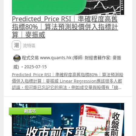
Predicted_Price RSI｜準確程度高舊
指標80%｜算法預測股價併入指標計
算｜麥振威
潮流特區
程式交易 www.quants.hk (導師: 財經書藉作家: 麥振
威) ・2025-07-15
Predicted_Price RSI｜準確程度高舊指標80%｜算法預測股
價併入指標計算｜麥振威 Linear Regression應該很多人都
認識，但可能已忘記它的用法，例如成交量與股價有「線性
關係」，便可以透過Linear Regression Slope，用成交量
來預測股價Predicted_Price。 一般的技術指標都用「收市
價」來計算，例如RSI，在Trading View的寫法十分簡單
創富坊
RSI=ta.rsiclose, 14，就係代表用收市價去計算指標，也有
些人會用最高價或者最低價去替代收市價，又或用「最高
價、最低價同收市價三個價」的平均數來替代收市價，但這
種改良方法效果不會太好。 不過，若用Linear Regression