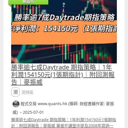
創富坊
一步改良，而且策略變成集中只交易單一股份，過去一年回
報達67%。 在留言區有原策略的Trading View代碼，
Patreon及Youtube高級會員版本則有第一種改良版策略的
完整代碼，以及可選擇使用第二種改良版的策略。
勝率逾七成Daytrade 期指策略｜1年
利潤154150元(1張期指計)｜附回測報
告｜麥振威
潮流特區
程式交易 www.quants.hk (導師: 財經書藉作家: 麥振
威) ・2025-07-01
勝率逾七成Daytrade 期指策略｜1年利潤154150元1張期指
計｜附回測報告｜麥振威 筆者在課堂中提及2008年寫過一