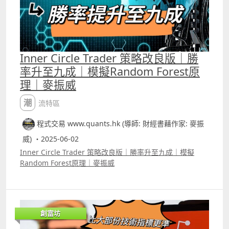
Inner Circle Trader 策略改良版｜勝
率升至九成｜模擬Random Forest原
理｜麥振威
潮流特區
程式交易 www.quants.hk (導師: 財經書藉作家: 麥振
威) ・2025-06-02
Inner Circle Trader 策略改良版｜勝率升至九成｜模擬
Random Forest原理｜麥振威
創富坊