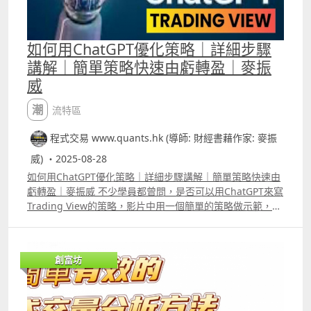
如何用ChatGPT優化策略｜詳細步驟
講解｜簡單策略快速由虧轉盈｜麥振
威
潮流特區
程式交易 www.quants.hk (導師: 財經書藉作家: 麥振
威) ・2025-08-28
如何用ChatGPT優化策略｜詳細步驟講解｜簡單策略快速由
虧轉盈｜麥振威 不少學員都曾問，是否可以用ChatGPT來寫
Trading View的策略，影片中用一個簡單的策略做示範，讓
ChatGPT直接進行優化，但反而令策略的虧損擴大。 不過，
LLM在優化策略的過程中並非完全沒有用處，若懂得運用，
它能替你短時間內分析大量數據，例如分析策略中的入市訊
創富坊
號在那個時段的勝率最高等等。透過這些分析結果來優化策
略，效果必定比直接要求它給你策略代碼更好。
_____________________________________________________________
_________________________ Patreon 會員可選策略可自行