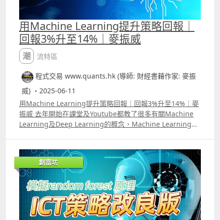
用Machine Learning提升策略回報｜
回報3%升至14%｜麥振威
潮流特區
程式交易 www.quants.hk (導師: 財經書藉作家: 麥振
威) ・2025-06-11
用Machine Learning提升策略回報｜回報3%升至14%｜麥
振威 去年開始在課堂及Youtube都教了很多有關Machine
Learning及Deep Learning的概念，Machine Learning的
部份，Random Forest是自己常用的，而Deep Learning則
比較常用CNNLSTM模型。例如「ICT策略改良版」便是運用
了模擬Random Forest的「多因子投票系統」來改良。但當
創富坊
然不是只有Random Forest才能改良交易策略，其中
Logistic Regression也是一個十分有用的模型。影片中用簡
單的方法講解了運用Logistic Regression優化策略的方法及
原理。