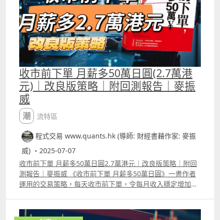
預測的股價來計算RSI，會發現有八成既時間改良版都會比
原本的RSI更準確。 這段影片的留言區已有用富途寫指標平
台寫Predicted_Price的代碼，而此影劃的Patreon及
Youtube高級會員版本則會有Predicted_Price RSI的完整代
碼。
收市前下單 月薪多50萬日圓(2.7萬港
元)｜改良版策略｜附回測報告｜麥振
威
潮流特區
程式交易 www.quants.hk (導師: 財經書藉作家: 麥振
威) ・2025-07-07
收市前下單 月薪多50萬日圓2.7萬港元｜改良版策略｜附回
測報告｜麥振威 《收市前下單 月薪多50萬日圓》一書作者
運用的交易策略，每天收市前下單，令每月收入穩定增加，
影片中先用Trading View將他的原策略寫出來再做回測，然
後進行了兩次改良。 第一種方法是先集中將策略中運用的平
均線改良，已令策略的回報改善。然後再用AI算法將策略進