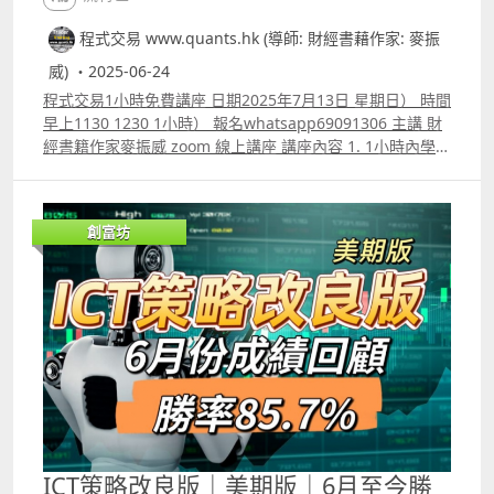
程式交易 www.quants.hk (導師: 財經書藉作家: 麥振
威) ・2025-06-24
程式交易1小時免費講座 日期2025年7月13日 星期日） 時間
早上1130 1230 1小時） 報名whatsapp69091306 主講 財
經書籍作家麥振威 zoom 線上講座 講座內容 1. 1小時內學懂
用Trading View 寫交易策略backtest 2. Trading View 連接
富途autotrade示範 3. ICT策略改良版勝率達80.8%的原理
4.如何快速將pine script寫的交易策略轉為python版本 5.
創富坊
如何快速學懂用python寫運用排盤市場深度數據的交易策略
autotrade 6.期指盤路分析原理講解 報名whatspp
69091306 或電郵paul.mark881@gmail.com
ICT策略改良版｜美期版｜6月至今勝