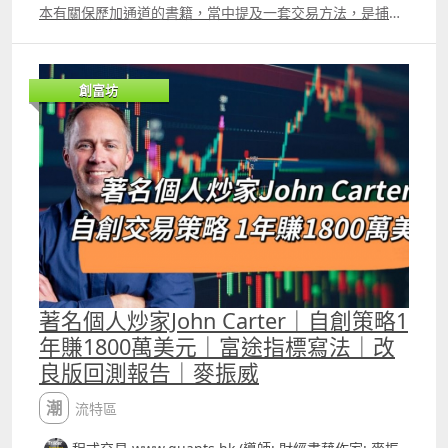
本有關保歷加通道的書籍，當中提及一套交易方法，是捕捉
市場上的平倉盤的。但捕捉平倉盤的方法可以有很多，除了
價格的變化、指標的變化，也可以用成交量及波幅來做判
斷。筆者把這些方法綜合起來，也用了Random Forest把各
創富坊
個入市準則加上「權重」。 策略已發佈給Patreon 會員及
Youtube 高級會員使用，留意策略只適合以「15秒」圖表
Daytrade。 已發佈至Trading View 的策略連結
httpswww.tradingview.comscriptHxqwR2NGT33%E9%A
6%99%E6%B8%AF%E6%9C%9F%E6%8C%87%E7%89%8
8beta17
著名個人炒家John Carter｜自創策略1
年賺1800萬美元｜富途指標寫法｜改
良版回測報告｜麥振威
潮流特區