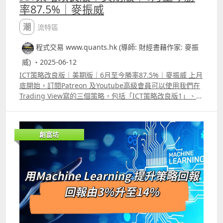
率87.5%｜麥振威
潮流特區
程式交易 www.quants.hk (導師: 財經書藉作家: 麥振
威) ・2025-06-12
ICT策略改良版｜美期版｜6月至今勝率87.5%｜麥振威 上月
底開始，訂閱Patreon 及Youtube高級會員可以使用我們在
Trading View寫的三個策略，包括「ICT策略改良版1」、
「ICT策略改良版2」及「瑞典交易員Kristjan Kullamagi交
易策略」，三個策略主要應用在美股，但上周「ICT策略改
良版1」已推出期貨版，可以交易美期，例如NQ、YM或者
創富坊
ES，日後每星期也會為大家回顧過去一周策略的成效。 六月
至今「ICT策略改良版1」期貨版既交易訊號，由6月2日到6
月10日交易了14次，輸2次，若果用1張ES來計算，合共獲
利1087美元。