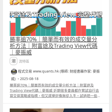
backtest及autotrade 1 ICT策略改良版_美期版本 YouTube
介紹影片
httpswww.youtube.comwatchv=_k16D3moiugamp;t=5s
Backtest Report
httpswww.tradingview.comscriptNJDkHQ5oICT%E7%AD
%96%E7%95%A5%E6%94%B9%E8%89%AF%E7%89%88
2%E7%BE%8E%E6%9C%9F%E7%89%8810 2 ICT 策略改
勝率逾70%｜簡單而有效的成交量分
良版_美股及ETF版本 YouTube介紹影片
析方法｜附富途及Trading View代碼
httpsyoutu.be4YzpHdt73NEsi=UV7Pzztp1Ii_rfG Backtest
｜麥振威
Report
httpswww.tradingview.comscriptK3wgWwILICT%E7%A
潮流特區
D%96%E7%95%A5%E6%94%B9%E8%89%AF%E7%89%8
82%E7%BE%8E%E8%82%A1%E5%8F%8AETF%E7%89%8
程式交易 www.quants.hk (導師: 財經書藉作家: 麥振
8 3 收市前下單 月收入增2.7萬策略 YouTube介紹影片
httpsyoutu.beIHqAB98gwaUsi=zSeuhTMtBfBBzeb
威) ・2025-08-18
Backtest Report
勝率逾70%｜簡單而有效的成交量分析方法｜附富途及
httpswww.tradingview.comscriptero6ddTkAftermarket
Trading View代碼｜麥振威 近期很多會員都在嘗試自行去
%E4%B8%8B%E5%96%AEStrategy 4 T33_香港期指策略
寫交易策略或指標，但又感覺好像無從入手。試過把一些常
YouTube介紹影片
見的技術指標如MACD、RSI等等加起來，效果又好像不是
httpsyoutu.bekoYtAO9AZKksi=k5H9jsOnUma53K9
太好。 其實大家可試試運用一些簡單的統計學概念去設計交
Backtest Report
易策略，例如「標準差」的公式十分簡單，可以嘗試用每支