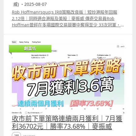
%E5%85%B8%E4%BA%A4%E6%98%93%E5%93%A1Kris
威) ・2025-08-07
tjanKullamagi%E4%BA%A4%E6%98%93%E7%AD%96%
Rob Hoffmanrsquo;s IRB策略改良版｜短炒港股年回報
E7%95%A5 7專炒UVIX策略 YouTube介紹影片
2.12倍｜同時適合港股及美股｜麥振威 傳奇交易員Rob
httpsyoutu.beeNf96DNwFMEsi=16blJAt42R51UySt
Hoffman曾經在多場國際交易競賽中奪得至少 33次冠軍，
Backtest Report
有一種策略是他強調自己在比賽中經常使用的，名為「IRB
httpswww.tradingview.comscriptdf1YGeTT%E5%B0%88
Overlay Set」策略。 以上的策略是「改良版」，而且已修
%E7%82%92UVIX%E7%AD%96%E7%95%A5 8 線性回歸
改成適合交易港股， 大家可以將策略同時應用在十多隻港股
指標1.0 YouTube介紹影片 httpsyoutu.bedazPklx6Nvc 指
創富坊
之上，例如同時炒小米、騰訊、阿里巴巴、中移動00941等
標原理介紹
等，只要有入市訊號，Trading View便會替你在富途或
httpswww.tradingview.comscript1D11hGCm%E7%B7%
interactive broker等autotrade。
9A%E6%80%A7%E5%9B%9E%E6%AD%B8%E6%8C%87
%E6%A8%9910 9 Rob Hoffman IRB策略改良版 YouTube
介紹影片 httpswww.youtube.comwatchv=0Bek8Xz2qtQ
Backtest Report港股版
httpswww.tradingview.comscripttMpjELSqRobHoffman
IRBStrategy%E6%94%B9%E8%89%AF%E7%89%88%E6
%B8%AF%E8%82%A1%E7%89%88%E6%9C%AC
Backtest Report美股版
httpswww.tradingview.comscriptiW0xXBjbRobHoffman
收市前下單策略連續兩月獲利｜7月獲
IRBStrategy%E6%94%B9%E8%89%AF%E7%89%88
利36702元｜勝率73.68%｜麥振威