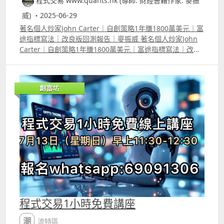
程式交易 www.quants.hk (導師: 財經書藉作家: 麥振
威) ・2025-06-29
著名個人炒家John Carter｜自創策略1年賺1800萬美元｜富
途指標寫法｜改良版回測報告｜麥振威 著名個人炒家John
Carter｜自創策略1年賺1800萬美元｜富途指標寫法｜改良
版回測報告｜麥振威 《Mastering The Trade》作者John
Carter自創指標TTM Squeeze，1年獲利1800萬美元，影片
詳細講解他的交易策略，以及教大家如何在富途平台把策略
創富坊
寫成指標。 另影片提供John Carter 交易策略改良版的回測
報告，Patreon 會員及Youtube高級會員可選擇使用這個我
們提供的改良版策略backtest 及autotrade。
程式交易1小時免費講座
潮流特區