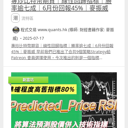
專炒比特幣期貨｜線性回歸指標｜勝
率逾七成｜6月份回報45%｜麥振威
潮流特區
程式交易 www.quants.hk (導師: 財經書藉作家: 麥振
威) ・2025-07-17
專炒比特幣期貨｜線性回歸指標｜勝率逾七成｜6月份回報
45%｜麥振威 早前我們已推出了合共9個策略Strategy給
Patreon 會員選擇使用。今次推出的則是一個指標
Indicator，影片中為這個指標加上了一些簡單的平倉準則做
backtest效果已經不俗。 6月份交易BTC USDT
Perpetual，勝率逾七成，回報有45%。用5萬港元本金，獲
創富坊
利約23000港元已扣除交易費用及資金費用 可在以下連結參
考指標資料
httpswww.tradingview.comscript1D11hGCm%E7%B7%
9A%E6%80%A7%E5%9B%9E%E6%AD%B8%E6%8C%87
%E6%A8%9910