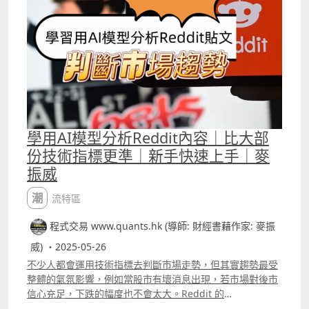
學用AI模型分析Reddit內容｜比大部
份技術指標更準｜新手快速上手｜麥
振威
潮流特區
程式交易 www.quants.hk (導師: 財經書藉作家: 麥振
威) ・2025-05-26
不少人都會運用技術指標去判斷市場走勢，但其實趨勢最受
整體的氣氛影響，例如當股市有壞消息出現，若市場對後市
信心充足，下跌的幅度也不會太大。Reddit 的
wallstreetbets每天也有大量散戶貼文，這些貼文其實反映