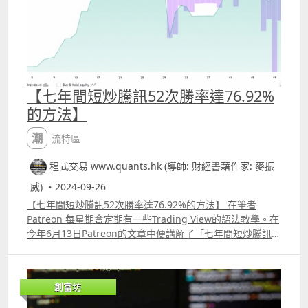
【七年間短炒騰訊52次勝率達76.92%
的方法】
潮流特區
程式交易 www.quants.hk (導師: 財經書藉作家: 麥振
威) ・2024-09-26
【七年間短炒騰訊52次勝率達76.92%的方法】 在筆者
Patreon 每星期會定期有一些Trading View的語法教學。在
今年6月13日Patreon的文章中便講解了「七年間短炒騰訊
52次勝率達76.92%」的方法。 若你由2017年1月3日開始買
入騰訊並一直持有到今年6月13日，這7年間回報可達到
114.57%，即使只買入10萬港元，大約能獲利114570港
創富坊
元。但對很多人來說這根本不可能的。例如在2022年也有很
多機構多次增持騰訊，但騰訊股價在低位徘徊不前，到了