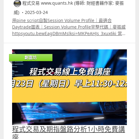
程式交易 www.quants.hk (導師: 財經書藉作家: 麥振
威) ・2025-03-24
用pine script自製Session Volume Profile｜最適合
Daytrade圖表｜Session Volume Profile完整代碼｜麥振威
httpsyoutu.bewEagDBmMslksi=MKPeAHJs_3xux6ki 當大
家在Trading View使用Session Volume Profile時都會發現
一個問題，Trading View並不會像其他技術指標一樣，提供
Session Volume Profile的代碼給用戶。若要用Session
創富坊
Volume Profile來寫交易策略backtest或autotrade就要自
行用pine script來寫。 在Youtube的留言區會有一個簡單的
版本給大家參考，若大家在學習pine script會很有幫助，可
以嘗試用Session Volume Profile 的POC及高低等，再配合
其他不同的指標來寫交易策略做backtest或autotrade。 另
外，影片中有Session Volume Profile的應用教學，運用
Session Volume Profile來捕捉一些「平倉盤」的出現能提
高短炒或Daytrade時的勝算。
程式交易及期指盤路分析1小時免費講
座