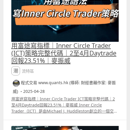
習。
用富途寫指標｜Inner Circle Trader
(ICT)策略完整代碼｜2至4月Daytrade
回報23.51%｜麥振威
潮流特區
程式交易 www.quants.hk (導師: 財經書藉作家: 麥振
威) ・2025-04-28
用富途寫指標｜Inner Circle Trader ICT策略完整代碼｜2
至4月Daytrade回報23.51%｜麥振威 Inner Circle
Trader（ICT）是由Michael J. Huddleston創立的一個交易
教育平臺。在Youtube大家也看到很多有關的視頻，之前有
不少投資者會學習這套交易策略來炒幣，其後也越來越多人
嘗試用來Daytrade期指或美股。 由於ICT涉及很多他自創的