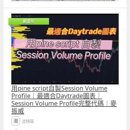
講 財經書籍作家麥振威 zoom 線上講座 講座內容 1. 1小時
內學懂用Trading View 寫交易策略backtest 2. Trading
View 連接富途autotrade示範 3. Footprint chart教學及用
創富坊
trading view自制Footprint chart方法 4.如何快速將pine
script寫的交易策略轉為python版本 5.如何快速學懂用
python寫運用排盤市場深度數據的交易策略autotrade 6.期
指盤路分析原理講解 報名whatspp 69091306 或電郵
paul.mark881@gmail.com
用pine script自製Session Volume
Profile｜最適合Daytrade圖表｜
Session Volume Profile完整代碼｜麥
振威
潮流特區