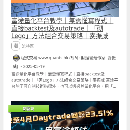
富途量化平台教學｜無需懂寫程式｜
直接backtest及autotrade｜「砌
Lego」方法組合交易策略｜麥振威
潮流特區
程式交易 www.quants.hk (導師: 財經書藉作家: 麥振
威) ・2025-05-19
富途量化平台教學｜無需懂寫程式｜直接backtest及
autotrade｜「砌Lego」方法組合交易策略｜麥振威 富途平
台除了可自制技術指標外，也可以透過其量化平台，用「砌
Lego」方法組合交易策略，即使不懂寫程式，也能學得懂。
然後大家可以再直接在平台選擇你的策略做backtest 及
autotrade，無需像Multichart 或Amibroker等需要自己輸
創富坊
入數據，而且autotrade也可以選擇富途提供的雲端運行，
即使關掉電腦也可繼續用你的個人交易策略autotrade。 不
過，若大家新接觸這個平台，有些選擇「卡片」的準則及原
理可能未必太了解。這段影片會教大家由最基本的方法學