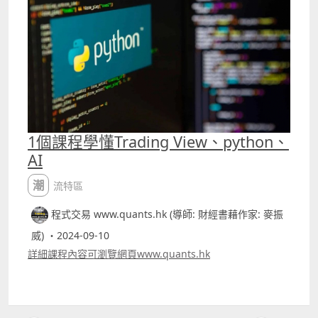
2023年初便沽貨離場。 要長期持有一隻股票真的要很有
「耐性」，這點真的並非每個人都做到，巴菲特被視為大
師，最大原因是他真的大部份時間也「坐得穩」。筆者今天
並非要教長期持有股票的好處，既然我們沒有辨法也沒有能
力長期持有一隻股票，透過短炒又能否有較好的回報 文章中
介紹的就是專用作炒騰訊的方法。若運用30分鐘圖表，由
2017年1月3日至今的回報有78.22%，同樣投入10萬港元，
回報約78222.6港元，期間交易了52次，獲利的有40次，勝
率大約76.92%，平均每次交易持倉時間約413支bar。 若用
1個課程學懂Trading View、python、
30分鐘圖，平均持倉時間大約1個月左右，這樣應更合符人
AI
性，因為若要持倉長達七年，連很多專家都做不到，但一般
散戶要持倉1個月較容易處理。pinescript 代碼在patreon
潮流特區
內容可找到 筆者patreon
httpswww.patreon.comquantshk
程式交易 www.quants.hk (導師: 財經書藉作家: 麥振
威) ・2024-09-10
詳細課程內容可瀏覽網頁www.quants.hk