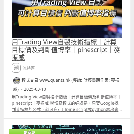
MACD的快線是否高於慢線 股價是否上升下跌 3RSI升穿或
跌穿50 股價是否上升下跌 4ATR是否升穿或跌穿其SMA10
股價是否上升下跌 例如MACD的快線升穿慢線，其後股價真
的上升的話，這個訊號的的權重就會增加0.1，若果股價下
跌，這個訊號的權重就減0.1，不斷「動態」咁去計算每個入
市準則既權重，權重越高，之後再有訊號出現時，重要性就
用Trading View自製技術指標｜計算
越高。用這種方法，一樣可以有Random Forest的效果，而
目標價及判斷值博率｜pinescript｜麥
且一些好簡單的入市準則，只要經過這個步驟來組合之後，
振威
效果都可以提升。 重點是用「動態」的方法去計算每個入市
訊號的權重，只要學懂這種方法，過去大家想過很多的交易
潮流特區
策略，都可以嘗試去改良。例如你同時運用了1分鐘圖、5分
鐘圖、15分鐘圖、小時圖的訊號綜合一齊變成一個買入策
程式交易 www.quants.hk (導師: 財經書藉作家: 麥振
略，但有時候1分鐘圖、5分鐘圖的訊號配合，股價便已上
升，但有時候則確實要四個timeframe的訊號也配合才算準
威) ・2025-03-10
確，原因就是市場的波幅會不斷變化，透過「動態」的方式
用Trading View自製技術指標｜計算目標價及判斷值博率｜
去計算毎個timeframe的訊號權重應多大，整個策略的效果
pinescript｜麥振威 學懂寫程式的好處是，只要Google找
就會有很大的不同。
到某指標的公式，就可自行用pine script或python寫出來
使用，甚至可以自行改良。例如影片中介紹的「Reverse
RSI indicator」，是一些patreon會員希望可協助用pine
script寫出來的，而個人所寫的代碼也可看到，計算指標的
創富坊