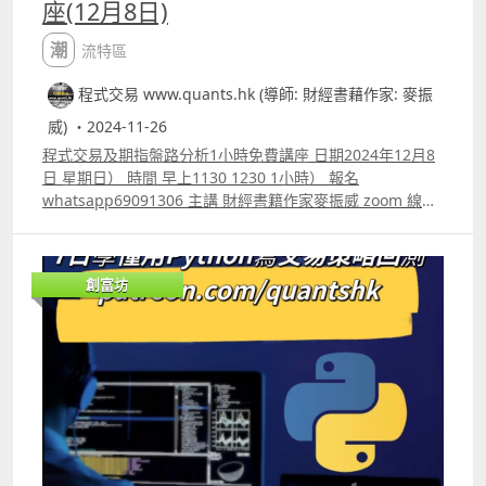
座(12月8日)
潮流特區
程式交易 www.quants.hk (導師: 財經書藉作家: 麥振
威) ・2024-11-26
程式交易及期指盤路分析1小時免費講座 日期2024年12月8
日 星期日） 時間 早上1130 1230 1小時） 報名
whatsapp69091306 主講 財經書籍作家麥振威 zoom 線上
講座 講座內容 1. 1小時內學懂用Trading View 寫交易策略
backtest 2. Trading View 連接富途autotrade示範 3.
Footprint chart教學及用trading view自制Footprint chart
創富坊
方法 4.如何快速將pine script寫的交易策略轉為python版
本 5.如何快速學懂用python寫運用排盤市場深度數據的交
易策略autotrade 6.期指盤路分析原理講解 報名whatspp
69091306 或電郵paul.mark881@gmail.com