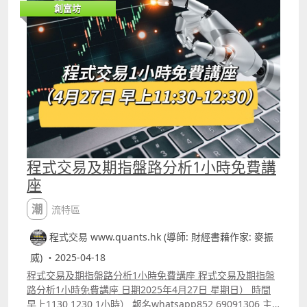
創富坊
專有名詞，包括機構訂單流（Institutional Orderflow）、
市場結構（Market Structure）、結構轉變（Change of
Character, CHoCH）、結構突破Break of Structure,
BOS、訂單塊（Order Blocks, OB）及失衡區（Fair Value
Gap, FVG）等，以及如何應用在美股之上，在這段影片中會
有詳細講解。 另外，youtube的留言區會有用富途語法將
ICT策略寫成指標的代碼，大家可直接copy使用。
程式交易及期指盤路分析1小時免費講
座
潮流特區
程式交易 www.quants.hk (導師: 財經書藉作家: 麥振
威) ・2025-04-18
程式交易及期指盤路分析1小時免費講座 程式交易及期指盤
路分析1小時免費講座 日期2025年4月27日 星期日） 時間
早上1130 1230 1小時） 報名whatsapp852 69091306 主