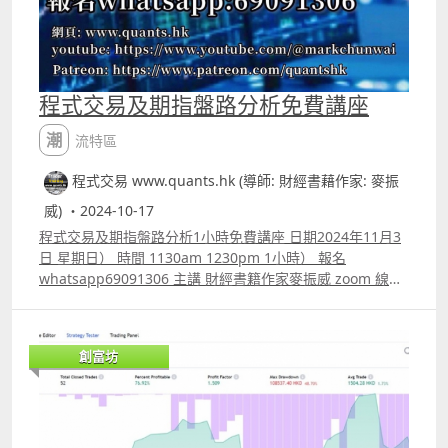
程式交易及期指盤路分析免費講座
潮流特區
程式交易 www.quants.hk (導師: 財經書藉作家: 麥振
威) ・2024-10-17
程式交易及期指盤路分析1小時免費講座 日期2024年11月3
日 星期日） 時間 1130am 1230pm 1小時） 報名
whatsapp69091306 主講 財經書籍作家麥振威 zoom 線上
講座 httpsyoutu.betu2zTJHnV7Asi=LnKNAO3A8LMlnTYv
講座內容 1. 1小時內學懂用Trading View 寫交易策略
backtest 2. Trading View 連接富途autotrade示範 3.
創富坊
Footprint chart教學及用trading view自制Footprint chart
方法 4.如何快速將pine script寫的交易策略轉為python版
本 5.如何快速學懂用python寫運用排盤市場深度數據的交
易策略autotrade 6.期指盤路分析原理講解 報名whatspp
69091306 或電郵paul.mark881@gmail.com