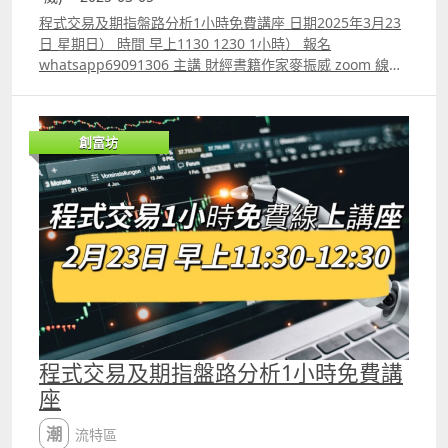
程式交易及期指盤路分析1小時免費講座 日期2025年3月23
日 星期日） 時間 早上1130 1230 1小時） 報名
whatsapp69091306 主講 財經書籍作家麥振威 zoom 線上
講座 講座內容 1. 1小時內學懂用Trading View 寫交易策略
backtest 2. Trading View 連接富途autotrade示範 3.
Footprint chart教學及用trading view自制Footprint chart
創富坊
方法 4.如何快速將pine script寫的交易策略轉為python版
本 5.如何快速學懂用python寫運用排盤市場深度數據的交
易策略autotrade 6.期指盤路分析原理講解 報名whatspp
69091306 或電郵paul.mark881@gmail.com
程式交易及期指盤路分析1小時免費講
座
潮流特區