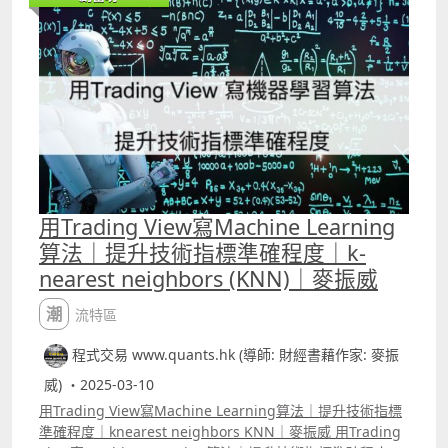
方與坊間的有所分別。 首先指標可以給使用者計算目標價，
例如RSI在50的時候，預早知道知道若RSI升到70，股價會升
至多少。如影片中的兩隻股份，一隻的潛在升幅達一成以
上，另一隻的潛在升幅則只有約2%，前者自然應視作首選。
此外，指標更能進一步協助使用者判斷，當RSI升至所謂的
「超買區」後，究竟股價是否仍有力再上。 指標的代碼在
Youtube的留言區
用Trading View寫Machine Learning
算法｜提升技術指標準確程度｜k-
nearest neighbors (KNN)｜麥振威
潮流特區
程式交易 www.quants.hk (導師: 財經書藉作家: 麥振
威) ・2025-03-10
用Trading View寫Machine Learning算法｜提升技術指標
準確程度｜knearest neighbors KNN｜麥振威 用Trading