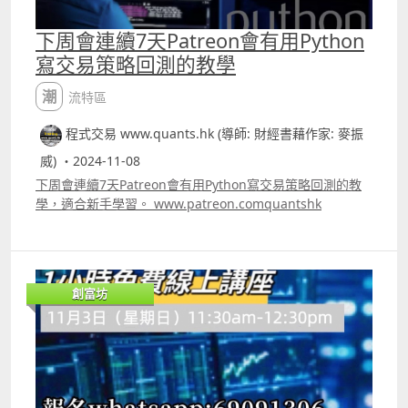
下周會連續7天Patreon會有用Python
寫交易策略回測的教學
潮流特區
程式交易 www.quants.hk (導師: 財經書藉作家: 麥振
威) ・2024-11-08
下周會連續7天Patreon會有用Python寫交易策略回測的教
學，適合新手學習。 www.patreon.comquantshk
創富坊