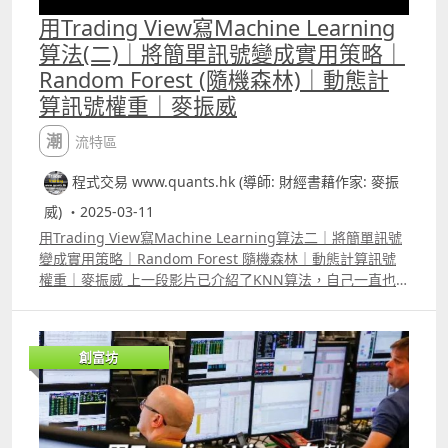
用Trading View寫Machine Learning
算法(二)｜將簡單訊號變成實用策略｜
Random Forest (隨機森林)｜動態計
算訊號權重｜麥振威
潮流特區
程式交易 www.quants.hk (導師: 財經書藉作家: 麥振
威) ・2025-03-11
用Trading View寫Machine Learning算法二｜將簡單訊號
變成實用策略｜Random Forest 隨機森林｜動態計算訊號
權重｜麥振威 上一段影片已介紹了KNN算法，自己一直也
強調有很多的演算法其實也適合用來設計交易策略。要學習
AI、Machine Learning就要明白各種的演算法，這次介紹
的Random Forest也是常用的演算法，若配合「權重投
創富坊
票」，可以寫成很多不同的策略。 雖然大部份人都會運用
Python來寫Random Forest，但我們可用Trading View 的
pine script，配合array的寫法，不斷「動態」去計自每個
入市訊號的權重。 例如以下四個十分簡單的入市準則
1MACD的快線是否高於慢線 股價是否上升下跌 2Zero lag