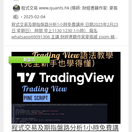
程式交易 www.quants.hk (導師: 財經書藉作家: 麥振
威) ・2025-02-04
程式交易及期指盤路分析1小時免費講座 日期2025年2月23
日 星期日） 時間 早上1130 1230 1小時） 報名
whatsapp69091306 主講 財經書籍作家麥振威 zoom 線上
講座 講座內容 1. 1小時內學懂用Trading View 寫交易策略
backtest 2. Trading View 連接富途autotrade示範 3.
Footprint chart教學及用trading view自制Footprint chart
創富坊
方法 4.如何快速將pine script寫的交易策略轉為python版
本 5.如何快速學懂用python寫運用排盤市場深度數據的交
易策略autotrade 6.期指盤路分析原理講解 報名whatspp
69091306 或電郵paul.mark881@gmail.com
程式交易及期指盤路分析1小時免費講