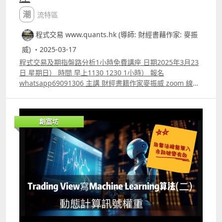
潮流特區
程式交易 www.quants.hk (導師: 財經書藉作家: 麥振
威) ・2025-03-17
程式交易及期指盤路分析1小時免費講座 日期2025年3月23
日 星期日） 時間 早上1130 1230 1小時） 報名
whatsapp69091306 主講 財經書籍作家麥振威 zoom 線上
講座 講座內容 1. 1小時內學懂用Trading View 寫交易策略
backtest 2. Trading View 連接富途autotrade示範 3.
Footprint chart教學及用trading view自制Footprint chart
創富坊
方法 4.如何快速將pine script寫的交易策略轉為python版
本 5.如何快速學懂用python寫運用排盤市場深度數據的交
易策略autotrade 6.期指盤路分析原理講解 報名whatspp
69091306 或電郵paul.mark881@gmail.com