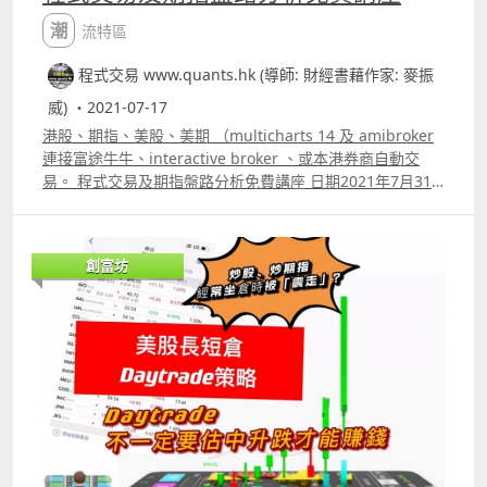
潮流特區
程式交易 www.quants.hk (導師: 財經書藉作家: 麥振
威) ・2021-07-17
港股、期指、美股、美期 （multicharts 14 及 amibroker
連接富途牛牛、interactive broker 、或本港券商自動交
易。 程式交易及期指盤路分析免費講座 日期2021年7月31
日 六 時間 300pm400pm 主講 財經書籍作家麥振威 zoom
線上講座 講座內容 期指盤路分析為何比技術指標更有效 期
指盤路分析例子講解 如何利用程式做Backtesting 如何利用
創富坊
程式優化指標 利用程式選出強勢美股及港股 股票期權每月
交易策略講解 Amibroker及Multicharts14連接證券行
Autotrade的各種常見問題 報名whatspp 69091306 或電郵
paul.mark881@gmail.com