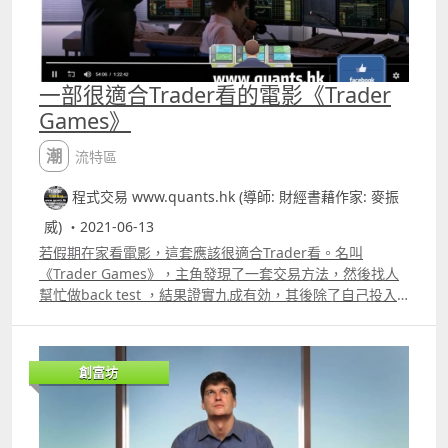
一部很適合Trader看的電影《Trader
Games》
潮流特區
程式交易 www.quants.hk (導師: 財經書藉作家: 麥振
威) ・2021-06-13
若假期在家看電影，這套應該很適合Trader看。名叫
《Trader Games》，主角發現了一套交易方法，然後找人
幫忙做back test ，結果證實九成有効，其後除了自己投入
金錢炒作，也協助別人操盤，但結果是太多人也逐漸知道交
易方法的內容，也跟隨用相同方法入市，令方法最終失效。
若這樣的電影內容在香港應不會有，也不會太受歡迎.....
創富坊