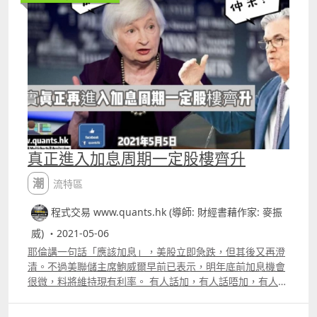
策略講解 Amibroker及Multicharts14連接證券行
Autotrade的各種常見問題 報名whatspp 69091306 或電郵
paul.mark881@gmail.com
真正進入加息周期一定股樓齊升
潮流特區
程式交易 www.quants.hk (導師: 財經書藉作家: 麥振
威) ・2021-05-06
耶倫講一句話「應該加息」，美股立即急跌，但其後又再澄
清。不過美聯儲主席鮑威爾早前已表示，明年底前加息機會
很微，料將維持現有利率。 有人話加，有人話唔加，有人開
始出口術，就係減息周期的尾聲。過往咁多年都一樣，然後
真正進入加息週期，反而是股樓齊升的時間。每次減息週期