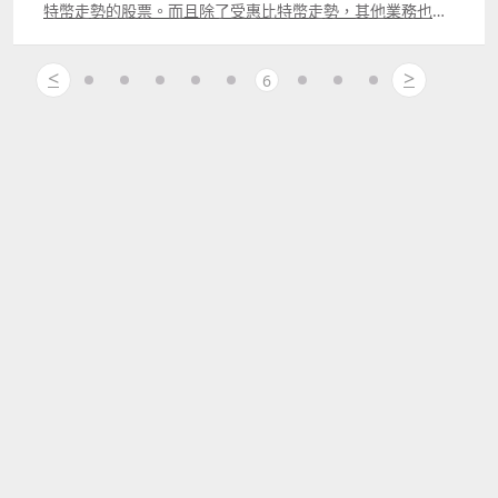
特幣走勢的股票。而且除了受惠比特幣走勢，其他業務也發
展得不俗。個人覺得若股市開始調整，此股可部署候200美
元以下分批吸納，中長線持有。
<
>
6