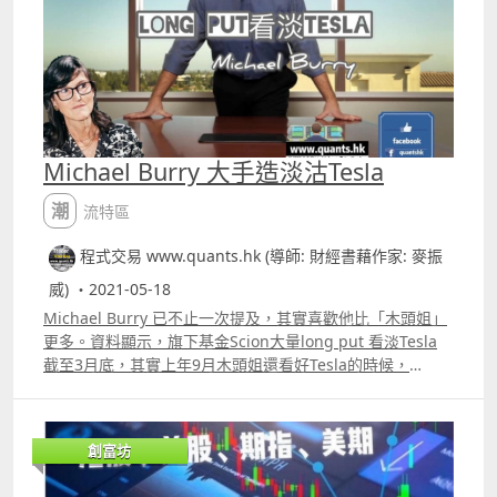
Michael Burry 大手造淡沽Tesla
潮流特區
程式交易 www.quants.hk (導師: 財經書藉作家: 麥振
威) ・2021-05-18
Michael Burry 已不止一次提及，其實喜歡他比「木頭姐」
更多。資料顯示，旗下基金Scion大量long put 看淡Tesla
截至3月底，其實上年9月木頭姐還看好Tesla的時候，
Michael Burry已表示Tesla的估值過高，大幅超過行業平均
值。
創富坊