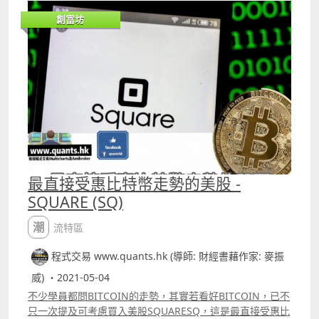
都係一樣，重覆又重覆，然後在減息週期尾聲，股市開始調
創富坊
整、然後整固，到真正加息週期又再上升，而且升得更多。
最直接受惠比特幣走勢的美股 -
SQUARE (SQ)
潮流特區
程式交易 www.quants.hk (導師: 財經書藉作家: 麥振
威) ・2021-05-04
不少學員都問BITCOIN的走勢，其實若看好BITCOIN，已不
只一次提及可考慮買入美股SQUARESQ，這是最直接受惠比