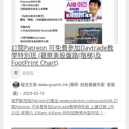
訂閱Patreon 可免費參加Daytrade教
學特別班 (觀察美股盤路(階梯)及
FootPrint Chart)
潮流特區
程式交易 www.quants.hk (導師: 財經書藉作家: 麥振
威) ・2023-02-10
我們新改版Patreon已推出 www.patreon.comquantshk 訂
閱Patreon 可免費參加Daytrade教學特別班 上課日期 2月
25日 星期六 330am 430pm 特別班教學內容包括 1
Daytrade SQQQ及TQQQ 策略 2 如何觀察美股盤路階梯短
炒 3 FootPrint Chart 應用