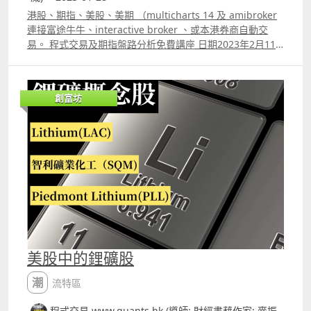
港股、期指、美股、美期 （multicharts 14 及 amibroker
連接富途牛牛、interactive broker 、或本港券商自動交
易。 程式交易及期指盤路分析免費講座 日期2023年2月11
日 星期六） 時間 1100am～1150am 主講 財經書籍作家麥
振威 zoom 線上講座 講座內容 期指盤路分析為何比技術指
標更有效 期指盤路分析例子講解 TQQQ及SQQQ即市交易技
創富坊
巧及程式應用 如何利用程式做Backtesting 如何利用程式優
化指標 利用程式選出強勢美股及港股 Amibroker及
Multicharts14連接證券行Autotrade的各種常見問題 報名
whatspp 69091306 或電郵paul.mark881@gmail.com
美股中的鋰礦股
潮流特區
程式交易 www.quants.hk (導師: 財經書藉作家: 麥振