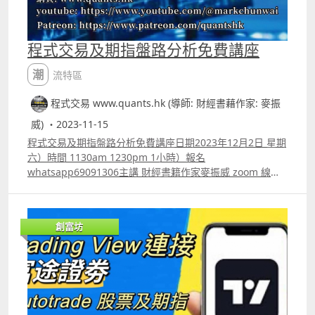
程式交易及期指盤路分析免費講座
潮流特區
程式交易 www.quants.hk (導師: 財經書藉作家: 麥振
威) ・2023-11-15
程式交易及期指盤路分析免費講座日期2023年12月2日 星期
六）時間 1130am 1230pm 1小時）報名
whatsapp69091306主講 財經書籍作家麥振威 zoom 線上
講座講座內容港股、期指、美股、美期 （multicharts 14
及 amibroker連接interactive broker 、富途牛牛或本港券
商自動交易。期指盤路分析為何比技術指標更有效期指盤路
創富坊
分析例子講解TQQQ及SQQQ即市交易技巧及程式應用如何
利用程式做Backtesting如何利用程式優化指標利用程式選
出強勢美股及港股股票期權每月交易策略講解Amibroker及
Multicharts 14連接證券行Autotrade的各種常見問題報名
whatspp 69091306 或電郵paul.mark881@gmail.com