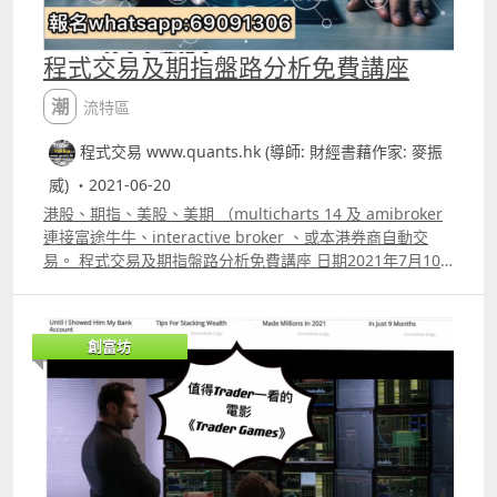
程式交易及期指盤路分析免費講座
潮流特區
程式交易 www.quants.hk (導師: 財經書藉作家: 麥振
威) ・2021-06-20
港股、期指、美股、美期 （multicharts 14 及 amibroker
連接富途牛牛、interactive broker 、或本港券商自動交
易。 程式交易及期指盤路分析免費講座 日期2021年7月10
日 六 時間 300pm400pm 主講 財經書籍作家麥振威 zoom
線上講座 講座內容 期指盤路分析為何比技術指標更有效 期
指盤路分析例子講解 如何利用程式做Backtesting 如何利用
創富坊
程式優化指標 利用程式選出強勢美股及港股 股票期權每月
交易策略講解 Amibroker及Multicharts14連接證券行
Autotrade的各種常見問題 報名whatspp 69091306 或電郵
paul.mark881@gmail.com