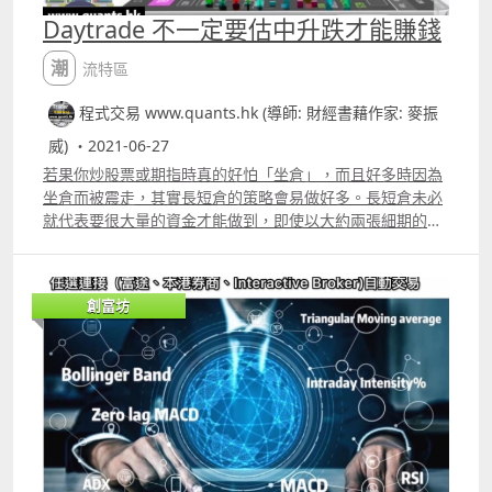
Daytrade 不一定要估中升跌才能賺錢
潮流特區
程式交易 www.quants.hk (導師: 財經書藉作家: 麥振
威) ・2021-06-27
若果你炒股票或期指時真的好怕「坐倉」，而且好多時因為
坐倉而被震走，其實長短倉的策略會易做好多。長短倉未必
就代表要很大量的資金才能做到，即使以大約兩張細期的本
金做trade，也可有足夠利潤，前提是兩隻股票的波動要夠
大。7月10日講座會講解一下原理。
創富坊