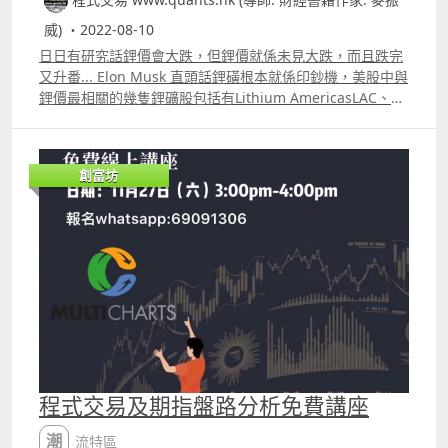
威) ・2022-08-10
日日有研究話鋰價會大跌，但鋰價就係未見大跌，而且跌完
又升番... Elon Musk 直頭話鋰磺根本就係印鈔機，美股中與
鋰價最相關的幾隻鋰礦股包括有Lithium AmericasLAC、智
利礦業化工SQM以及Piedmont LithiumPLL。 但筆者經驗
以SQM最岩短炒。
創富坊
程式交易及期指盤路分析免費講座
潮流特區