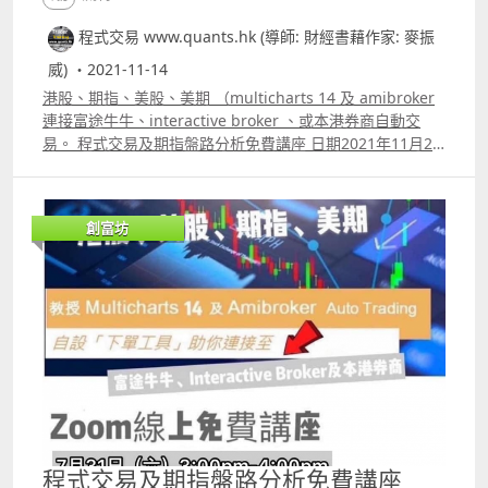
程式交易 www.quants.hk (導師: 財經書藉作家: 麥振
威) ・2021-11-14
港股、期指、美股、美期 （multicharts 14 及 amibroker
連接富途牛牛、interactive broker 、或本港券商自動交
易。 程式交易及期指盤路分析免費講座 日期2021年11月27
日 六 時間 300pm400pm 主講 財經書籍作家麥振威 zoom
線上講座 講座內容 期指盤路分析為何比技術指標更有效 期
指盤路分析例子講解 如何利用程式做Backtesting 如何利用
創富坊
程式優化指標 利用程式選出強勢美股及港股 股票期權每月
交易策略講解 Amibroker及Multicharts14連接證券行
Autotrade的各種常見問題 報名whatspp 69091306 或電郵
paul.mark881@gmail.com
程式交易及期指盤路分析免費講座