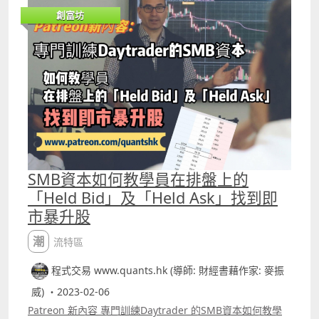
創富坊
SMB資本如何教學員在排盤上的
「Held Bid」及「Held Ask」找到即
市暴升股
潮流特區
程式交易 www.quants.hk (導師: 財經書藉作家: 麥振
威) ・2023-02-06
Patreon 新內容 專門訓練Daytrader 的SMB資本如何教學