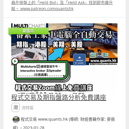
員在排盤上的「Held Bid」及「Held Ask」找到即市暴升
股。 www.patreon.comquantshk
創富坊
程式交易及期指盤路分析免費講座
潮流特區
程式交易 www.quants.hk (導師: 財經書藉作家: 麥振
威) ・2023-01-28