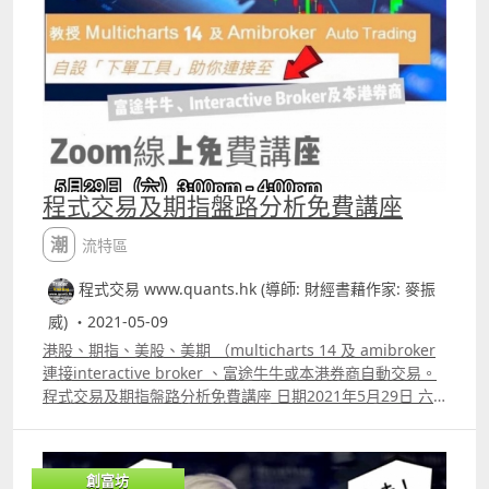
程式交易及期指盤路分析免費講座
潮流特區
程式交易 www.quants.hk (導師: 財經書藉作家: 麥振
威) ・2021-05-09
港股、期指、美股、美期 （multicharts 14 及 amibroker
連接interactive broker 、富途牛牛或本港券商自動交易。
程式交易及期指盤路分析免費講座 日期2021年5月29日 六
時間 300pm400pm 主講 財經書籍作家麥振威 zoom 線上
講座 講座內容 期指盤路分析為何比技術指標更有效 期指盤
路分析例子講解 如何利用程式做Backtesting 如何利用程式
創富坊
優化指標 利用程式選出強勢美股及港股 股票期權每月交易