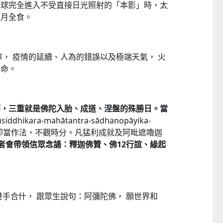
月球完全進入不受直接日光照射的「本影」時，太
生月全食。
寧， 疫情的延續、人為的錯誤以及極端天氣， 火
生命。
節，三重就是佛陀入胎、成道、涅盤的殊勝日。當
iddhikara-mahātantra-sādhanopāyika-
時，即當作法，不觀時分。凡猛利成就及阿毗遮嚕迦
者會帶領信眾念誦：釋迦佛贊、佛
12
行誼、緣起
雙手合什， 跟眾生說句：阿彌陀佛， 願世界和