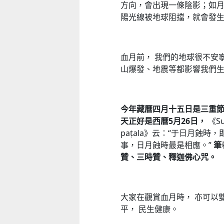
方向，會出現一條陰影；如
陽光線被地球阻擋，就會發
血月前， 我們的地球很不安
山爆發、地震等都影響我們
今年藏曆四月十五日是三重
天正好是西曆
5
月
26
日，
《Sus
paṭala》云：“于日月蝕
事，日月蝕時最是相應。”
筆
贊、三時贊、釋迦佛心咒。
大家在觀賞血月時， 亦可以
平， 民生健康。