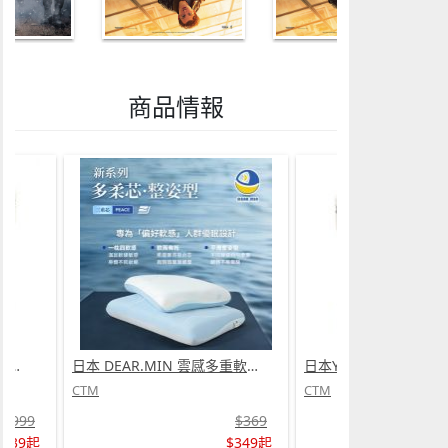
商品情報
日本Yohome 迷你專業級現磨鮮萃奶泡3合1半自動家庭意式咖啡機 (需訂貨)
日本 DEAR.MIN 雲感多重軟芯柔托緩壓Peace柔眠枕 (需訂貨)
CTM
CTM
$999
$369
$739起
$349起