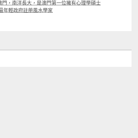
澳門，南洋長大，是澳門第一位擁有心理學碩士
的最年輕政府註册風水學家
日本 DEAR.MIN 雲感多重軟芯柔托緩壓Peace柔眠枕 (需訂貨)
CTM
CTM
$369
$349起