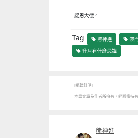
感恩大德。
Tag
童心探秘澳門的“中國第一”系列──
熊神進
澳
2026年“圖書館e學堂”
移動寶籍
升月有什麼忌諱
2026-07-22 至 2026-10-31
2026-07-18 至 2026-08-15
[編輯聲明]
本篇文章為作者所擁有，經版權持有人授
熊神進