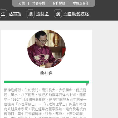
訂閱
博客專欄
合作媒體
聯絡及合作
生活電視
潮流特區
澳門自助餐攻略
熊神進
熊神進師傅，生於澳門，南洋長大，少承祖命，傳授易
經、風水、八字術數，後經名師指導西洋占卜術、體相
學。1986年回澳開設命相館，是澳門開埠五百年來第一
位擁有「心理學碩士」、「行政管理學士」的最年輕政
府註册風水學家。現在經常為報章離誌、電台及電視台
做節目，是七百多間機構、社母、賭廳、上市公司顧