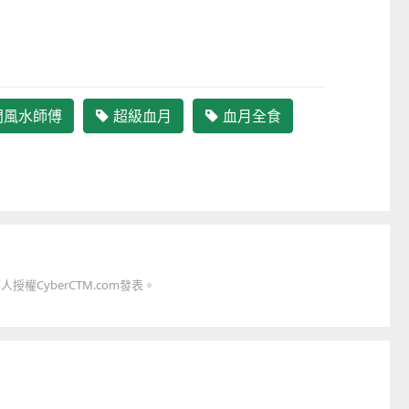
童心探秘澳門的“中國第一”系列──
門風水師傅
超級血月
血月全食
小眼晴「聽」大世界
西式大學
2026-07-11 至 2026-08-29
2026-07-11 至 2026-08-08
權CyberCTM.com發表。