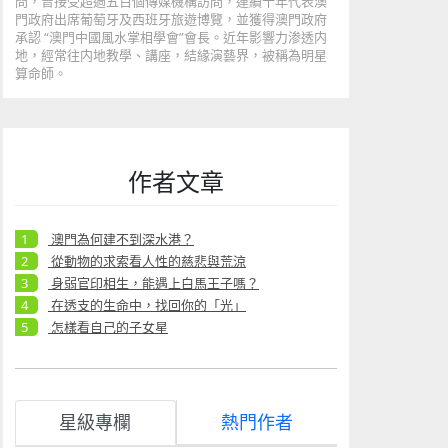
問，曾接受超過五百個傳媒機構訪問，連續十年代表澳
門政府出席葡萄牙及西班牙旅遊博覽，並獲得澳門政府
承認 “澳門中國風水掌相學會”會長。近年影響力渗透内
地，經常往内地教學、講座，結緣演藝界，被稱為明星
算命師。
作者文章
澳門為何建不到深水港？
從動物的求索看人性的慈悲與荒涼
身弱官印相生，能遇上白馬王子嗎？
在透支的生命中，找回你的「光」
怎樣看自己的子女星
星級專欄
熱門作者