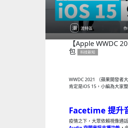
潮流特區
作
【Apple WWDC 
包
科技新知
WWDC 2021 （蘋果開
肯定是iOS 15，小編為大
Facetime
提升
疫情之下，大眾依賴視像通話與親友
Audio 空間音訊支援
功能
，