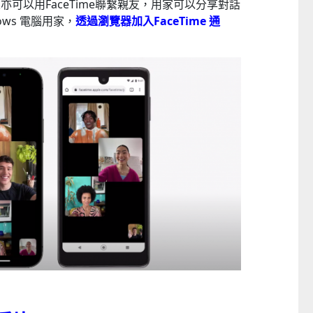
可以用FaceTime聯繫親友，用家可以分享對話
童心探秘澳門的“中國第一”系列──
嬰幼兒親子閱讀推廣活動-
dows 電腦用家，
透過瀏覽器加入FaceTime 通
西式大學
氹氹轉
2026-07-11 至 2026-08-08
2026-07-11 至 2026-08-