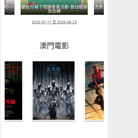
嬰幼繪本
方舟澳門藝術學會呈獻2026《藝力
菲律賓亮點文創活動
匯聚》雙聯展
覽會及動畫
23
2026-08-02 至 2026-09-12
2026-07-24 至 202
澳門電影