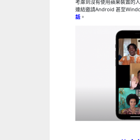
考慮到沒有使用蘋果裝置的人亦
童心探秘澳門的“中國第一”系列──
連結邀請Android 甚至Win
移動寶籍
小眼晴「聽」大世界
話
。
2026-07-18 至 2026-08-15
2026-07-11 至 2026-08-29