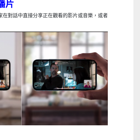
享播片
家在對話中直接分享正在觀看的影片或音樂，或者
日本Yohome 迷你專業級現磨鮮萃奶泡3合1半自動家庭意式咖啡機 (需訂貨)
CTM
CTM
$999
$739起