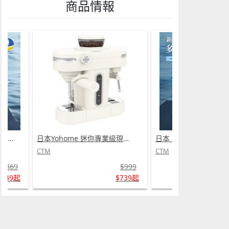
商品情報
日本 DEAR.MIN 雲感多重軟芯柔托緩壓Peace柔眠枕 (需訂貨)
日本Yohome 迷你專業級現磨鮮萃奶泡3合1半自動家庭意式咖啡機 (需訂貨)
CTM
CTM
$369
$999
$349起
$739起