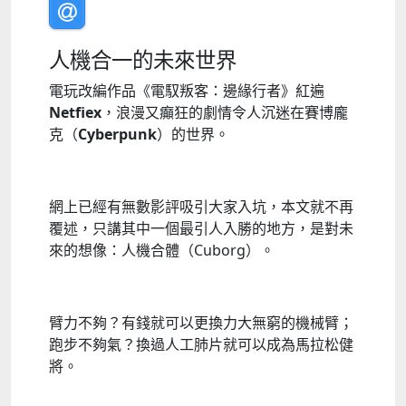
人機合一的未來世界
電玩改編作品《電馭叛客：邊緣行者》紅遍
Netfiex
，浪漫又癲狂的劇情令人沉迷在賽博龐
克（
Cyberpunk
）的世界。
網上已經有無數影評吸引大家入坑，本文就不再
覆述，只講其中一個最引人入勝的地方，是對未
來的想像：人機合體（Cuborg）。
臂力不夠？有錢就可以更換力大無窮的機械臂；
跑步不夠氣？換過人工肺片就可以成為馬拉松健
將。