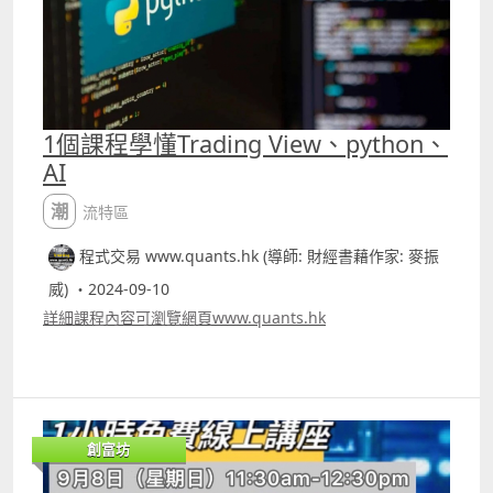
並非要教長期持有股票的好處，既然我們沒有辨法也沒有能
力長期持有一隻股票，透過短炒又能否有較好的回報 文章中
介紹的就是專用作炒騰訊的方法。若運用30分鐘圖表，由
2017年1月3日至今的回報有78.22%，同樣投入10萬港元，
回報約78222.6港元，期間交易了52次，獲利的有40次，勝
率大約76.92%，平均每次交易持倉時間約413支bar。 若用
1個課程學懂Trading View、python、
30分鐘圖，平均持倉時間大約1個月左右，這樣應更合符人
AI
性，因為若要持倉長達七年，連很多專家都做不到，但一般
散戶要持倉1個月較容易處理。pinescript 代碼在patreon
潮流特區
內容可找到 筆者patreon
httpswww.patreon.comquantshk
程式交易 www.quants.hk (導師: 財經書藉作家: 麥振
威) ・2024-09-10
詳細課程內容可瀏覽網頁www.quants.hk
創富坊