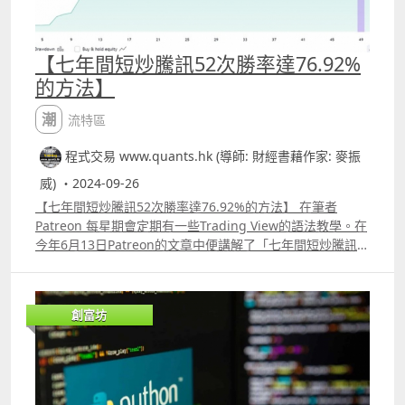
【七年間短炒騰訊52次勝率達76.92%
的方法】
潮流特區
程式交易 www.quants.hk (導師: 財經書藉作家: 麥振
威) ・2024-09-26
【七年間短炒騰訊52次勝率達76.92%的方法】 在筆者
Patreon 每星期會定期有一些Trading View的語法教學。在
今年6月13日Patreon的文章中便講解了「七年間短炒騰訊
52次勝率達76.92%」的方法。 若你由2017年1月3日開始買
入騰訊並一直持有到今年6月13日，這7年間回報可達到
114.57%，即使只買入10萬港元，大約能獲利114570港
創富坊
元。但對很多人來說這根本不可能的。例如在2022年也有很
多機構多次增持騰訊，但騰訊股價在低位徘徊不前，到了
2023年初便沽貨離場。 要長期持有一隻股票真的要很有
「耐性」，這點真的並非每個人都做到，巴菲特被視為大
師，最大原因是他真的大部份時間也「坐得穩」。筆者今天