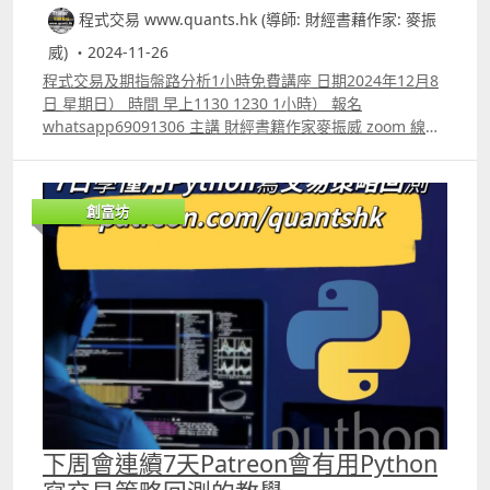
程式交易 www.quants.hk (導師: 財經書藉作家: 麥振
威) ・2024-11-26
程式交易及期指盤路分析1小時免費講座 日期2024年12月8
日 星期日） 時間 早上1130 1230 1小時） 報名
whatsapp69091306 主講 財經書籍作家麥振威 zoom 線上
講座 講座內容 1. 1小時內學懂用Trading View 寫交易策略
backtest 2. Trading View 連接富途autotrade示範 3.
Footprint chart教學及用trading view自制Footprint chart
創富坊
方法 4.如何快速將pine script寫的交易策略轉為python版
本 5.如何快速學懂用python寫運用排盤市場深度數據的交
易策略autotrade 6.期指盤路分析原理講解 報名whatspp
69091306 或電郵paul.mark881@gmail.com
下周會連續7天Patreon會有用Python