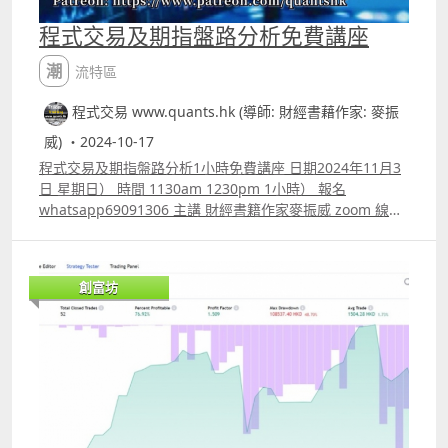
程式交易及期指盤路分析免費講座
潮流特區
程式交易 www.quants.hk (導師: 財經書藉作家: 麥振
威) ・2024-10-17
程式交易及期指盤路分析1小時免費講座 日期2024年11月3
日 星期日） 時間 1130am 1230pm 1小時） 報名
whatsapp69091306 主講 財經書籍作家麥振威 zoom 線上
講座 httpsyoutu.betu2zTJHnV7Asi=LnKNAO3A8LMlnTYv
講座內容 1. 1小時內學懂用Trading View 寫交易策略
backtest 2. Trading View 連接富途autotrade示範 3.
創富坊
Footprint chart教學及用trading view自制Footprint chart
方法 4.如何快速將pine script寫的交易策略轉為python版
本 5.如何快速學懂用python寫運用排盤市場深度數據的交
易策略autotrade 6.期指盤路分析原理講解 報名whatspp
69091306 或電郵paul.mark881@gmail.com