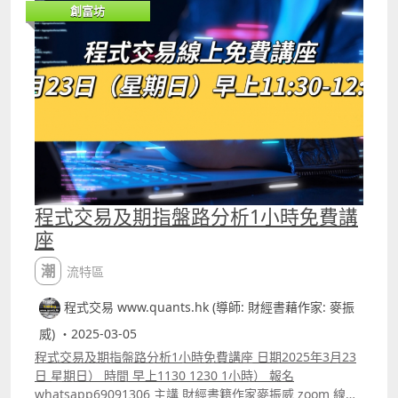
創富坊
必定會接觸到這套演算法，大部份人會用Python的sklearn
來寫這個演算法，但其實Trading View的pine script也可寫
到。 KNN算法其實對大家研究交易策略時很有幫助，例如
你用任何的技術指標，可能都會遇到一個問題，同一樣的準
則，今日與昨日會有所不同，例如昨日RSI跌至30後就會反
彈，但今日RSI跌至30後會先出現一輪急跌才反彈，如果你
Daytrade就會有好大分別，因為若果你係RSI跌到30就買
入，還上先急跌後反彈，可能你已經止蝕離場，而KNN算法
就能佷大程度協助你解決這類問題。
程式交易及期指盤路分析1小時免費講
座
潮流特區
程式交易 www.quants.hk (導師: 財經書藉作家: 麥振
威) ・2025-03-05
程式交易及期指盤路分析1小時免費講座 日期2025年3月23
日 星期日） 時間 早上1130 1230 1小時） 報名
whatsapp69091306 主講 財經書籍作家麥振威 zoom 線上