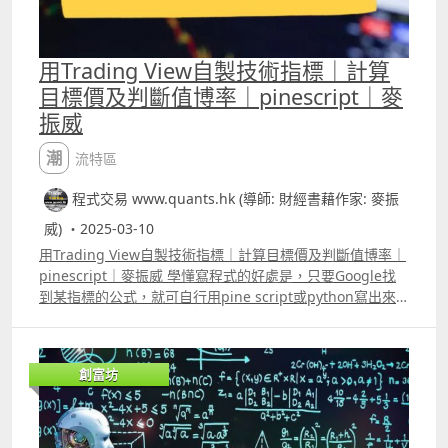
用Trading View自製技術指標｜計算
目標價及判斷值博率｜pinescript｜麥
振威
潮流特區
程式交易 www.quants.hk (導師: 財經書藉作家: 麥振
威) ・2025-03-10
用Trading View自製技術指標｜計算目標價及判斷值博率｜
pinescript｜麥振威 學懂寫程式的好處是，只要Google找
到某指標的公式，就可自行用pine script或python寫出來
使用，甚至可以自行改良。例如影片中介紹的「Reverse
RSI indicator」，是一些patreon會員希望可協助用pine
script寫出來的，而個人所寫的代碼也可看到，計算指標的
創富坊
方與坊間的有所分別。 首先指標可以給使用者計算目標價，
例如RSI在50的時候，預早知道知道若RSI升到70，股價會升
至多少。如影片中的兩隻股份，一隻的潛在升幅達一成以
上，另一隻的潛在升幅則只有約2%，前者自然應視作首選。