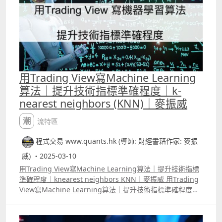
此外，指標更能進一步協助使用者判斷，當RSI升至所謂的
「超買區」後，究竟股價是否仍有力再上。 指標的代碼在
Youtube的留言區
用Trading View寫Machine Learning
算法｜提升技術指標準確程度｜k-
nearest neighbors (KNN)｜麥振威
潮流特區
程式交易 www.quants.hk (導師: 財經書藉作家: 麥振
威) ・2025-03-10
用Trading View寫Machine Learning算法｜提升技術指標
準確程度｜knearest neighbors KNN｜麥振威 用Trading
View寫Machine Learning算法｜提升技術指標準確程度｜
knearest neighbors KNN｜麥振威 周日的講座介紹了KNN
K Nearest NeighborKNN算法，新手可能對它感到陌生，
但其實當大家學習機器學習Machine Learning的知識時，