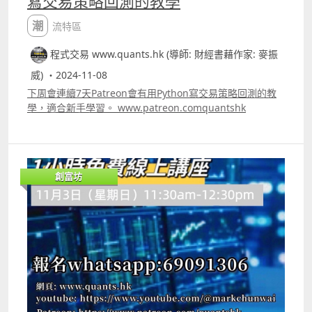
寫交易策略回測的教學
潮流特區
程式交易 www.quants.hk (導師: 財經書藉作家: 麥振
威) ・2024-11-08
下周會連續7天Patreon會有用Python寫交易策略回測的教
學，適合新手學習。 www.patreon.comquantshk
創富坊