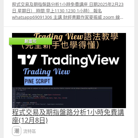
程式交易及期指盤路分析1小時免費講座 日期2025年2月23
日 星期日） 時間 早上1130 1230 1小時） 報名
whatsapp69091306 主講 財經書籍作家麥振威 zoom 線上
講座 講座內容 1. 1小時內學懂用Trading View 寫交易策略
backtest 2. Trading View 連接富途autotrade示範 3.
Footprint chart教學及用trading view自制Footprint chart
創富坊
方法 4.如何快速將pine script寫的交易策略轉為python版
本 5.如何快速學懂用python寫運用排盤市場深度數據的交
易策略autotrade 6.期指盤路分析原理講解 報名whatspp
69091306 或電郵paul.mark881@gmail.com
程式交易及期指盤路分析1小時免費講
座(12月8日)
潮流特區