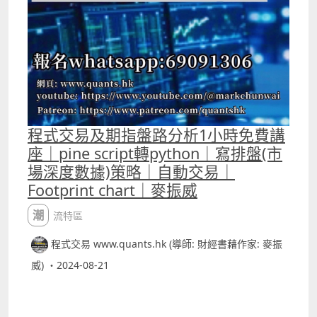
程式交易及期指盤路分析1小時免費講
座｜pine script轉python｜寫排盤(市
場深度數據)策略｜自動交易｜
Footprint chart｜麥振威
潮流特區
程式交易 www.quants.hk (導師: 財經書藉作家: 麥振
威) ・2024-08-21