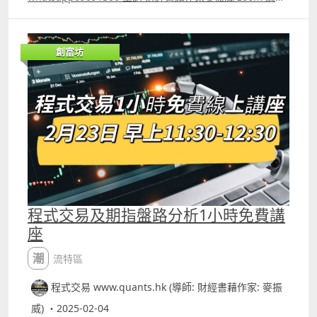
講座 講座內容 1. 1小時內學懂用Trading View 寫交易策略
backtest 2. Trading View 連接富途autotrade示範 3.
Footprint chart教學及用trading view自制Footprint chart
創富坊
方法 4.如何快速將pine script寫的交易策略轉為python版
本 5.如何快速學懂用python寫運用排盤市場深度數據的交
易策略autotrade 6.期指盤路分析原理講解 報名whatspp
69091306 或電郵paul.mark881@gmail.com
程式交易及期指盤路分析1小時免費講
座
潮流特區
程式交易 www.quants.hk (導師: 財經書藉作家: 麥振
威) ・2025-02-04