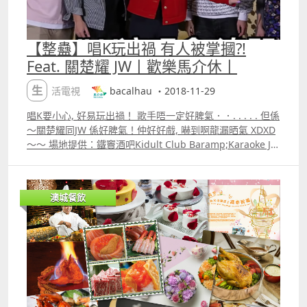
【整蠱】唱K玩出禍 有人被掌摑?!
Feat. 關楚耀 JW丨歡樂馬介休丨
生活電視
bacalhau ・2018-11-29
唱K要小心, 好易玩出禍！ 歌手唔一定好脾氣．．. . . . . 但係
～關楚耀同JW 係好脾氣！仲好好戲, 嚇到啊龍漏晒氣 XDXD
～～ 場地提供：鐵竇酒吧Kidult Club Baramp;Karaoke JW
王灝兒Never Too Early 2018 演唱會澳門站 20181229 澳門
百老匯 購票： httpwww.macauticket.comticketweb... 關
楚耀FOCUS演唱會2019澳門站 20190105 澳門百老匯購
澳城餐飲
票： httpwww.macauticket.comticketweb... 到時睇完JW
再一齊黎整阿關個頭啦 快快訂閱【歡樂馬介休Youtube專
頁】 右上角紅色訂閱按鈕啊BB 速速讚好【歡樂馬介休
Facebook專頁】 httpsgoo.gl5y9aWC 慢慢追蹤【歡樂馬介
休Instagram專頁】 httpsgoo.glkHYhRc 〔馬介休女玩員
粉絲專頁〕 BOBO粉絲團：httpsgoo.glSSZsgL VIVI粉絲
團：httpsgoo.glB75RKm 啊花粉絲團：httpsgoo.gl8nyf5i
芊華粉絲團：httpsgoo.glg6fjb6 〔馬介休男玩員粉絲專