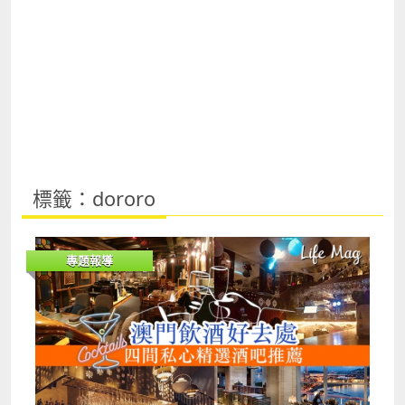
標籤：dororo
專題報導