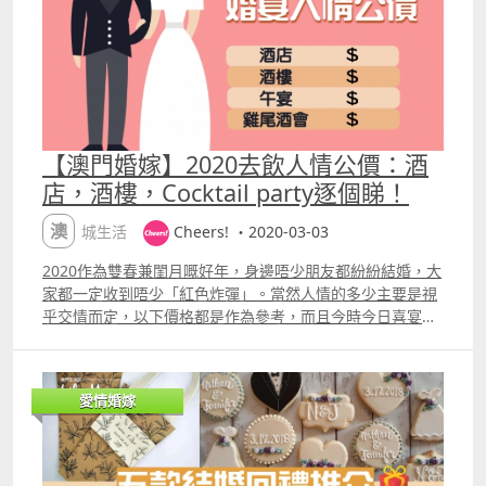
玩具 作者：Dororo
有如化妝鏡的尺寸，絕對是喜愛極簡人士的福音！不少女士
鍾愛攜帶小包出門，尺寸稍大的手機往往放不進去，必須要
用手拿着極為不便。而這款手機則可以輕鬆放到小包裹，甚
至是放到褲子口袋裹也絕不顯眼。 同時這個摺疊的角度可以
隨意調校，一部手機完成自拍和充當化妝鏡的角色。而且拍
攝時也可以充當支架使用，外出拍照的時候不用再拿任何腳
架，也可以輕鬆拍攝大合照或者延時拍手攝，絕對是拍攝愛
【澳門婚嫁】2020去飲人情公價：酒
好者的福音。 相比之前使用的折疊手機都是使用塑料屏幕，
店，酒樓，Cocktail party逐個睇！
相對硬度較低也容易刮花，而這次的Galaxy Z Flip採用玻璃
屏幕折疊，是首Samsung首次使用玻璃屏幕折疊，相比之
澳城生活
Cheers! ・2020-03-03
下屏幕能得到更好的保護，而且一般摺機大部份的時間都會
摺疊起來，這方面來看甚至可以更好地保證手機屏幕。 在近
2020作為雙春兼閨月嘅好年，身邊唔少朋友都紛紛結婚，大
十年間市場已習慣一體式智能手機，推出摺機的手機廠商並
家都一定收到唔少「紅色炸彈」。當然人情的多少主要是視
不多，而Samsung在推出Galaxy Fold後再次推出的Galazy
乎交情而定，以下價格都是作為參考，而且今時今日喜宴的
Z，無疑是在嘗試讓大眾用戶重新接納摺疊手機，為市場投
形式也有很多種，想知道公價多少，就快點看下去吧！ 酒店
下了一枚創新的種子，而摺機在未來手機市場上是否會創造
人情公價：$1,000 $1,500 圖片來源：
更大的商業價值，這點我們可以在近兩年期間靜心期待。 更
www.galaxymacau.com 澳門有不少酒店，人情的價格也會
多文章： 全球首部可摺手機，Samsung Galaxy Fold，上
愛情婚嫁
劃分為高級酒店和一般酒店，一般來說像麗思卡爾頓酒店、
手實際體驗！ 作者：Dororo
萬豪酒店、永利酒店等等這些高級酒店，一般人情公價是
$1,500。如果是其他一般的酒店，公價則多數是$1,000。
酒樓人情公價：$800 圖片來源： www.scmp.com 酒樓亦