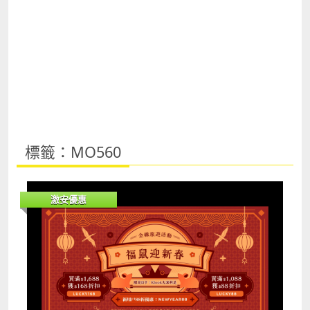
標籤：MO560
激安優惠