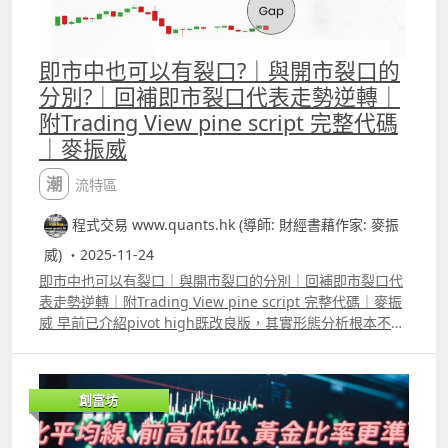
即市中也可以有裂口?｜與開市裂口的
分別?｜回補即市裂口代表走勢逆轉｜
附Trading View pine script 完整代碼
｜麥振威
潮流特區
程式交易 www.quants.hk (導師: 財經書藉作家: 麥振
威) ・2025-11-24
即市中也可以有裂口｜與開市裂口的分別｜回補即市裂口代
表走勢逆轉｜附Trading View pine script 完整代碼｜麥振
威 早前已介紹pivot high既改良版，其實形態分析根本不一
定要跟足傳統用法，如頭肩頂、雙頂、雙底等等，其實已存
在多年，未必適合再用。 裂口走勢也屬形態分析，傳統裂口
的應用是觀察當日開市價與上日收市價的差距，但intraday
創富坊
圖表如5分鐘圖或1分鐘圖，也可以有「即市裂口」，而且只
要回補即市裂口往往代表走勢逆轉。