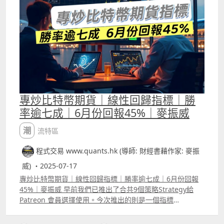
9.17港元，6月份交易18次，意思是「一買一賣」18次，即
交易了36次，佣金是330.12元。當月賺了27927元，有331
元是佣金。 7月份則獲利36702元，同樣以20萬本金，1.5倍
槓桿交易等同30萬購買力，交易了19次，意思是「一買一
賣」18次，即交易了36次，佣金支出與6月份相差不大。
專炒比特幣期貨｜線性回歸指標｜勝
率逾七成｜6月份回報45%｜麥振威
潮流特區
程式交易 www.quants.hk (導師: 財經書藉作家: 麥振
威) ・2025-07-17
專炒比特幣期貨｜線性回歸指標｜勝率逾七成｜6月份回報
45%｜麥振威 早前我們已推出了合共9個策略Strategy給
Patreon 會員選擇使用。今次推出的則是一個指標
Indicator，影片中為這個指標加上了一些簡單的平倉準則做
backtest效果已經不俗。 6月份交易BTC USDT