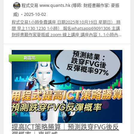
程式交易 www.quants.hk (導師: 財經書藉作家: 麥振
威) ・2025-10-02
程式交易1小時免費講座 日期2025年10月19日 星期日） 時
間 早上1130 1230 1小時） 報名whatsapp69091306 主講
財經書籍作家麥振威 zoom 線上講座 講座內容 1. 1小時內學
懂用Trading View 寫交易策略backtest 2. Trading View 連
接富途autotrade示範 3. ICT策略改良版勝率達80.8%的原
理 4.如何快速將pine script寫的交易策略轉為python版本
創富坊
5.如何快速學懂用python寫運用排盤市場深度數據的交易策
略autotrade 6.期指盤路分析原理講解 報名whatspp
69091306 或電郵paul.mark881@gmail.com
提高ICT策略勝算｜預測跌穿FVG後反