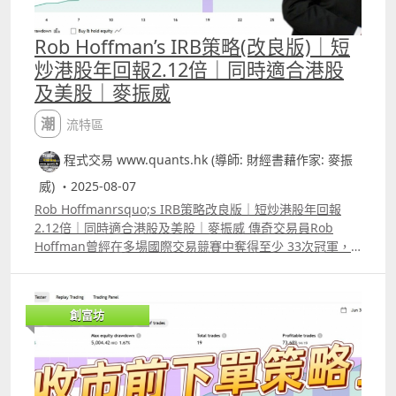
IRBStrategy%E6%94%B9%E8%89%AF%E7%89%88
httpsyoutu.beFQzQ8o4pz_4si=zF10XqrlCw8wbgP9
Backtest Report
Rob Hoffman’s IRB策略(改良版)｜短
httpswww.tradingview.comscriptGn7udQ7mTTM%E8%
炒港股年回報2.12倍｜同時適合港股
83%8C%E9%A6%B3%E6%94%B9%E8%89%AF%E7%89%
88 6 瑞典交易員Kristjan Kullamagi交易策略改良版
及美股｜麥振威
YouTube介紹影片
httpsyoutu.beEwZJ6jdhpXssi=pWqnY7By89I9_pYl
潮流特區
Backtest Report
程式交易 www.quants.hk (導師: 財經書藉作家: 麥振
httpswww.tradingview.comscriptjAmLZsVY%E7%91%9E
%E5%85%B8%E4%BA%A4%E6%98%93%E5%93%A1Kris
威) ・2025-08-07
tjanKullamagi%E4%BA%A4%E6%98%93%E7%AD%96%
Rob Hoffmanrsquo;s IRB策略改良版｜短炒港股年回報
E7%95%A5 7專炒UVIX策略 YouTube介紹影片
2.12倍｜同時適合港股及美股｜麥振威 傳奇交易員Rob
httpsyoutu.beeNf96DNwFMEsi=16blJAt42R51UySt
Hoffman曾經在多場國際交易競賽中奪得至少 33次冠軍，
Backtest Report
有一種策略是他強調自己在比賽中經常使用的，名為「IRB
httpswww.tradingview.comscriptdf1YGeTT%E5%B0%88
Overlay Set」策略。 以上的策略是「改良版」，而且已修
%E7%82%92UVIX%E7%AD%96%E7%95%A5 8 線性回歸
改成適合交易港股， 大家可以將策略同時應用在十多隻港股
指標1.0 YouTube介紹影片 httpsyoutu.bedazPklx6Nvc 指
創富坊
之上，例如同時炒小米、騰訊、阿里巴巴、中移動00941等
標原理介紹
等，只要有入市訊號，Trading View便會替你在富途或
httpswww.tradingview.comscript1D11hGCm%E7%B7%
interactive broker等autotrade。
9A%E6%80%A7%E5%9B%9E%E6%AD%B8%E6%8C%87
%E6%A8%9910 9 Rob Hoffman IRB策略改良版 YouTube