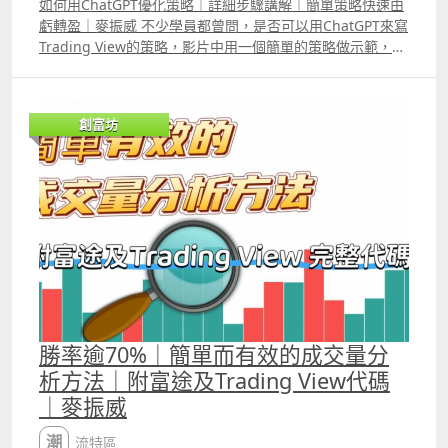
如何用ChatGPT優化策略｜詳細步驟講解｜簡單策略快速由
虧轉盈｜麥振威 不少學員都曾問，是否可以用ChatGPT來寫
Trading View的策略，影片中用一個簡單的策略做示範，讓
ChatGPT直接進行優化，但反而令策略的虧損擴大。 不過，
LLM在優化策略的過程中並非完全沒有用處，若懂得運用，
它能替你短時間內分析大量數據，例如分析策略中的入市訊
創富坊
號在那個時段的勝率最高等等。透過這些分析結果來優化策
略，效果必定比直接要求它給你策略代碼更好。
_____________________________________________________________
_________________________ Patreon 會員可選策略可自行
backtest及autotrade 1 ICT策略改良版_美期版本 YouTube
介紹影片
httpswww.youtube.comwatchv=_k16D3moiugamp;t=5s
Backtest Report
httpswww.tradingview.comscriptNJDkHQ5oICT%E7%AD
%96%E7%95%A5%E6%94%B9%E8%89%AF%E7%89%88
2%E7%BE%8E%E6%9C%9F%E7%89%8810 2 ICT 策略改
勝率逾70%｜簡單而有效的成交量分
良版_美股及ETF版本 YouTube介紹影片
析方法｜附富途及Trading View代碼
httpsyoutu.be4YzpHdt73NEsi=UV7Pzztp1Ii_rfG Backtest
｜麥振威
Report
httpswww.tradingview.comscriptK3wgWwILICT%E7%A
潮流特區
D%96%E7%95%A5%E6%94%B9%E8%89%AF%E7%89%8