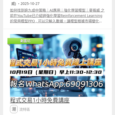
威) ・2025-10-27
如何找到逾九成中策略｜AI應用｜強化學習模型｜麥振威 之
前在YouTube已介紹過強化學習Reinforcement Learning
的常用模型PPO , 可以只輸入數據，讓模型根據市場變化替
你想出一個交易策略，而今日示範的，是用PPO模型自行替
你想一個合適的對冲策略。 可能大家都曾想過一些勝率很
高，回報也很高的策略，但缺點是「坐倉」幅度十分十分之
創富坊
大，所以真實交易時根本不敢用。若加上很多的止蝕條件，
回報及勝率又會大幅下降。 其實若運用強化學習模型替你想
一個合適的對冲策略，這些「九成中」的策略便有機會變成
真的能替你在市場上獲利。
程式交易1小時免費講座
潮流特區