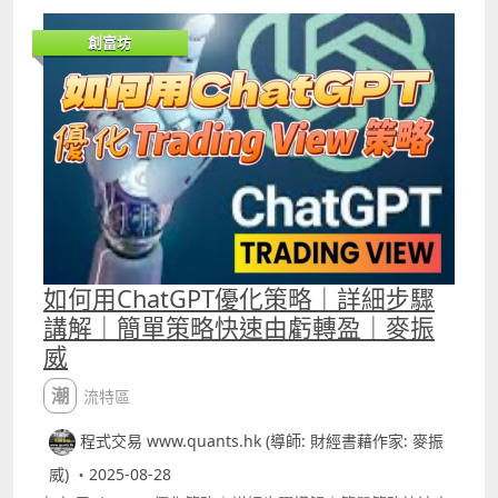
NvidiaUSNVDA，用5萬港元本金，1.5倍槓桿交易，購買力
9A%E6%80%A7%E5%9B%9E%E6%AD%B8%E6%8C%87
有7.5萬港元，在過去一個月的回報有2387.5港元。 但若交
%E6%A8%9910 9 Rob Hoffman IRB策略改良版 YouTube
創富坊
易TeslaUSTSLA，以用樣的本金及購買力，在過去一個月的
介紹影片 httpswww.youtube.comwatchv=0Bek8Xz2qtQ
回報有38855港元。兩隻股份的沽空金額都很大，也十分適
Backtest Report港股版
合短炒，若全年計算其實兩者的回報不會有太大分別。 至於
httpswww.tradingview.comscripttMpjELSqRobHoffman
港股，在過去一個月交易泡泡瑪特9992，同樣用5萬港元本
IRBStrategy%E6%94%B9%E8%89%AF%E7%89%88%E6
金，1.5倍槓桿交易，在過去一個月交易了5次，win rate有
%B8%AF%E8%82%A1%E7%89%88%E6%9C%AC
100%，獲利15330港元。 另外騰訊700及靈寶3330，同樣
Backtest Report美股版
用5萬港元本金，1.5倍槓桿交易，在過去一個月交易騰訊，
httpswww.tradingview.comscriptiW0xXBjbRobHoffman
只交易了4次，win rate也是100%，獲利6959港元。交易靈
IRBStrategy%E6%94%B9%E8%89%AF%E7%89%88 10
寶則在過去一個月交易了15次，win rate有86.67%，獲利
VCP 策略改良版 YouTube介紹影片
31856港元，以5萬本金計，月回報有63%。 今天的影片重
httpsyoutu.be7qHtfvqtbsA Backtest Report
點是教大家運用「VCP策略改良版」時應如何選股，必需選
httpswww.tradingview.comscriptHOVn7TzcVCP%E7%A
如何用ChatGPT優化策略｜詳細步驟
走勢比大市強的股份，可以運用Trading View的圖表做比
D%96%E7%95%A5%E6%94%B9%E8%89%AF%E7%89%8
講解｜簡單策略快速由虧轉盈｜麥振
較，也可以使用我們在課堂上教的Compare Indicator。
8 11 Oops 策略改良版 Backtest Report
威
httpswww.tradingview.comscriptIUFJuLLQOops%E7%A
D%96%E7%95%A5%E6%94%B9%E8%89%AF%E7%89%8
潮流特區
8%E7%BE%8E%E6%9C%9F%E7%89%88
程式交易 www.quants.hk (導師: 財經書藉作家: 麥振
威) ・2025-08-28