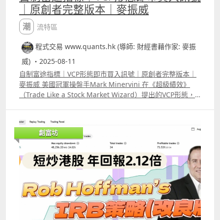
Backtest Report
｜原創者完整版本｜麥振威
%96%E7%95%A5%E6%94%B9%E8%89%AF%E7%89%88
httpswww.tradingview.comscriptjAmLZsVY%E7%91%9E
2%E7%BE%8E%E6%9C%9F%E7%89%8810 2 ICT 策略改
%E5%85%B8%E4%BA%A4%E6%98%93%E5%93%A1Kris
潮流特區
良版_美股及ETF版本 YouTube介紹影片
tjanKullamagi%E4%BA%A4%E6%98%93%E7%AD%96%
httpsyoutu.be4YzpHdt73NEsi=UV7Pzztp1Ii_rfG Backtest
程式交易 www.quants.hk (導師: 財經書藉作家: 麥振
E7%95%A5 7專炒UVIX策略 YouTube介紹影片
Report
httpsyoutu.beeNf96DNwFMEsi=16blJAt42R51UySt
威) ・2025-08-11
httpswww.tradingview.comscriptK3wgWwILICT%E7%A
Backtest Report
D%96%E7%95%A5%E6%94%B9%E8%89%AF%E7%89%8
自制富途指標｜VCP形態即市買入訊號｜原創者完整版本｜
httpswww.tradingview.comscriptdf1YGeTT%E5%B0%88
82%E7%BE%8E%E8%82%A1%E5%8F%8AETF%E7%89%8
麥振威 美國冠軍操盤手Mark Minervini 在《超級績效》
%E7%82%92UVIX%E7%AD%96%E7%95%A5 8 線性回歸
8 3 收市前下單 月收入增2.7萬策略 YouTube介紹影片
（Trade Like a Stock Market Wizard）提出的VCP形態，
指標1.0 YouTube介紹影片 httpsyoutu.bedazPklx6Nvc 指
httpsyoutu.beIHqAB98gwaUsi=zSeuhTMtBfBBzeb
不少人都希望用程式寫出來應用。 不過，若大家在網上搜
標原理介紹
Backtest Report
尋，會發現不少人用程式寫的VCP形態都是「簡化版」，因
httpswww.tradingview.comscript1D11hGCm%E7%B7%
httpswww.tradingview.comscriptero6ddTkAftermarket
為要用程式寫需要解決很多主觀既問題，影片講解了，用程
9A%E6%80%A7%E5%9B%9E%E6%AD%B8%E6%8C%87
創富坊
%E4%B8%8B%E5%96%AEStrategy 4 T33_香港期指策略
式寫VCP形態需注意的要點，Patreon及Youtube 高級會員
%E6%A8%9910 9 Rob Hoffman IRB策略改良版 YouTube
YouTube介紹影片
則可使用VCP即市買入訊號富途指標及用Trading View的
介紹影片 httpswww.youtube.comwatchv=0Bek8Xz2qtQ
httpsyoutu.bekoYtAO9AZKksi=k5H9jsOnUma53K9
pine script寫的VCP完整版本。
Backtest Report港股版
Backtest Report
httpswww.tradingview.comscripttMpjELSqRobHoffman
httpswww.tradingview.comscriptYpZG1OnXT33%E9%A
IRBStrategy%E6%94%B9%E8%89%AF%E7%89%88%E6
6%99%E6%B8%AF%E6%9C%9F%E6%8C%87%E7%89%8
%B8%AF%E8%82%A1%E7%89%88%E6%9C%AC
8beta17autotrade%E7%89%88%E6%9C%AC 5 著名個人
Backtest Report美股版
炒家John Carter 自創策略1年賺1800萬美元 改良版
httpswww.tradingview.comscriptiW0xXBjbRobHoffman
YouTube介紹影片