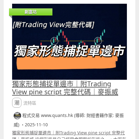
所不同。用這種形態去判斷支持阻力，效果會比用平均線、
前高低位等更好。Patreon 及YouTube高級會員版本的留言
創富坊
區有完整代碼。
獨家形態捕捉單邊市｜附Trading
View pine script 完整代碼｜麥振威
潮流特區
程式交易 www.quants.hk (導師: 財經書藉作家: 麥振
威) ・2025-11-10
獨家形態捕捉單邊市｜附Trading View pine script 完整代