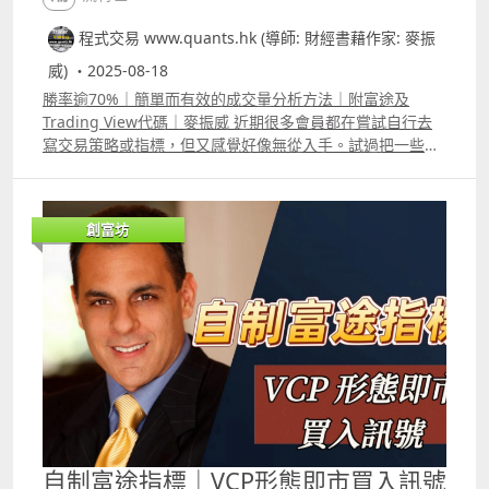
82%E7%BE%8E%E8%82%A1%E5%8F%8AETF%E7%89%8
程式交易 www.quants.hk (導師: 財經書藉作家: 麥振
8 3 收市前下單 月收入增2.7萬策略 YouTube介紹影片
httpsyoutu.beIHqAB98gwaUsi=zSeuhTMtBfBBzeb
威) ・2025-08-18
Backtest Report
勝率逾70%｜簡單而有效的成交量分析方法｜附富途及
httpswww.tradingview.comscriptero6ddTkAftermarket
Trading View代碼｜麥振威 近期很多會員都在嘗試自行去
%E4%B8%8B%E5%96%AEStrategy 4 T33_香港期指策略
寫交易策略或指標，但又感覺好像無從入手。試過把一些常
YouTube介紹影片
見的技術指標如MACD、RSI等等加起來，效果又好像不是
httpsyoutu.bekoYtAO9AZKksi=k5H9jsOnUma53K9
太好。 其實大家可試試運用一些簡單的統計學概念去設計交
Backtest Report
易策略，例如「標準差」的公式十分簡單，可以嘗試用每支
httpswww.tradingview.comscriptYpZG1OnXT33%E9%A
創富坊
bar的成交量去計算標準差。然後將「平均成交量」與「用
6%99%E6%B8%AF%E6%9C%9F%E6%8C%87%E7%89%8
成交量計算的標準差」做比較。每當「平均成交量」大於
8beta17autotrade%E7%89%88%E6%9C%AC 5 著名個人
「用成交量計算的標準差」的時間，其實都是值得留意的入
炒家John Carter 自創策略1年賺1800萬美元 改良版
市機會。 影片中講解了這個原理再配合股價走勢及其他指標
YouTube介紹影片
的應用方法，也有富途代碼給大家參考，可直接在富途平台
httpsyoutu.beFQzQ8o4pz_4si=zF10XqrlCw8wbgP9
中當作指標使用。
Backtest Report
___________________________________________________________
httpswww.tradingview.comscriptGn7udQ7mTTM%E8%
Patreon 會員可選策略可自行backtest及autotrade 1 ICT策
83%8C%E9%A6%B3%E6%94%B9%E8%89%AF%E7%89%
略改良版_美期版本 YouTube介紹影片
88 6 瑞典交易員Kristjan Kullamagi交易策略改良版
httpswww.youtube.comwatchv=_k16D3moiugamp;t=5s
YouTube介紹影片
Backtest Report
自制富途指標｜VCP形態即市買入訊號
httpsyoutu.beEwZJ6jdhpXssi=pWqnY7By89I9_pYl
httpswww.tradingview.comscriptNJDkHQ5oICT%E7%AD