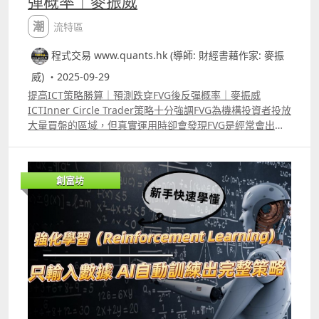
彈概率｜麥振威
潮流特區
程式交易 www.quants.hk (導師: 財經書藉作家: 麥振
威) ・2025-09-29
提高ICT策略勝算｜預測跌穿FVG後反彈概率｜麥振威
ICTInner Circle Trader策略十分強調FVG為機構投資者投放
大量買盤的區域，但真實運用時卻會發現FVG是經常會出現
的，究竟應跌至那個FVG才買入 這大部份使用ICT策略的投
資者所面對的問題。 影片中講解運用kaplanmeier
estimator預測跌穿FVG後股價反彈的概率，只有概率足夠高
創富坊
才入市，能提高使用ICT策略的勝算。
_____________________________________________________________
__________________________ Patreon 會員可選策略可自行
backtest及autotrade 1 ICT策略改良版_美期版本 YouTube
介紹影片
httpswww.youtube.comwatchv=_k16D3moiugamp;t=5s
Backtest Report
httpswww.tradingview.comscriptNJDkHQ5oICT%E7%AD
%96%E7%95%A5%E6%94%B9%E8%89%AF%E7%89%88