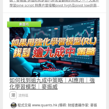
碼｜麥振威 這個形態是自己經常會觀察的形態之一，大家在
學習pine script 時應也曾接觸pivot high及pivot low這兩
種形態，而今次介紹的形態與pivot high有點相似，不過增
加了的部份會讓整個形態的入市位更為準確，而且能避開每
天市況「整固」時間入市。
創富坊
如何找到逾九成中策略｜AI應用｜強
化學習模型｜麥振威
潮流特區
程式交易 www.quants.hk (導師: 財經書藉作家: 麥振