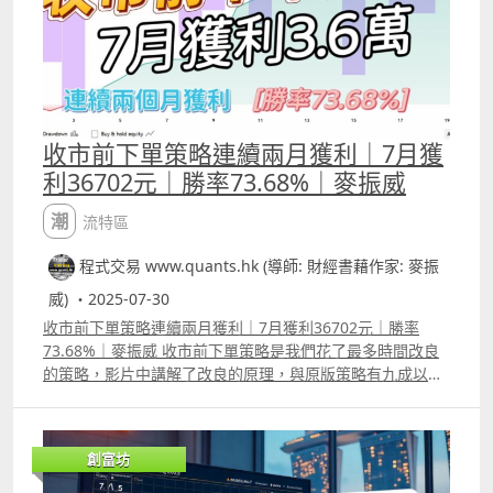
介紹影片 httpswww.youtube.comwatchv=0Bek8Xz2qtQ
Backtest Report港股版
httpswww.tradingview.comscripttMpjELSqRobHoffman
IRBStrategy%E6%94%B9%E8%89%AF%E7%89%88%E6
%B8%AF%E8%82%A1%E7%89%88%E6%9C%AC
Backtest Report美股版
httpswww.tradingview.comscriptiW0xXBjbRobHoffman
收市前下單策略連續兩月獲利｜7月獲
IRBStrategy%E6%94%B9%E8%89%AF%E7%89%88
利36702元｜勝率73.68%｜麥振威
潮流特區
程式交易 www.quants.hk (導師: 財經書藉作家: 麥振
威) ・2025-07-30
收市前下單策略連續兩月獲利｜7月獲利36702元｜勝率
73.68%｜麥振威 收市前下單策略是我們花了最多時間改良
的策略，影片中講解了改良的原理，與原版策略有九成以上
並不相同，只保留了收市前下單的概念。 策略在6月份獲利
27927元，以20萬本金，1.5倍槓桿交易等同30萬購買力，
若在interactive broker交易，用30萬港元去交易Nvidia，
創富坊
假設Nvidia的股價是大約163美元，以固定制佣金計算，每
股 0.005 times; 235 股 = 1.175 美元，每次交易大約佣金是