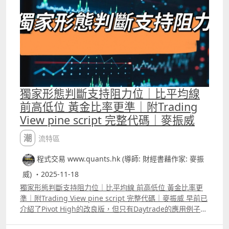
獨家形態判斷支持阻力位｜比平均線
前高低位 黃金比率更準｜附Trading
View pine script 完整代碼｜麥振威
潮流特區
程式交易 www.quants.hk (導師: 財經書藉作家: 麥振
威) ・2025-11-18
獨家形態判斷支持阻力位｜比平均線 前高低位 黃金比率更
準｜附Trading View pine script 完整代碼｜麥振威 早前已
介紹了Pivot High的改良版，但只有Daytrade的應用例子，
若果將這個我們獨家的形態應用在日線圖上，應用方法會有