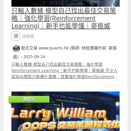
2%E7%BE%8E%E6%9C%9F%E7%89%8810 2 ICT 策略改
良版_美股及ETF版本 YouTube介紹影片
只輸入數據 模型自己找出最佳交易策
httpsyoutu.be4YzpHdt73NEsi=UV7Pzztp1Ii_rfG Backtest
略｜強化學習(Reinforcement
Report
Learning)｜新手也能學懂｜麥振威
httpswww.tradingview.comscriptK3wgWwILICT%E7%A
D%96%E7%95%A5%E6%94%B9%E8%89%AF%E7%89%8
潮流特區
82%E7%BE%8E%E8%82%A1%E5%8F%8AETF%E7%89%8
8 3 收市前下單 月收入增2.7萬策略 YouTube介紹影片
程式交易 www.quants.hk (導師: 財經書藉作家: 麥振
httpsyoutu.beIHqAB98gwaUsi=zSeuhTMtBfBBzeb
Backtest Report
威) ・2025-09-24
httpswww.tradingview.comscriptero6ddTkAftermarket
只輸入數據 模型自己找出最佳交易策略｜強化學習
%E4%B8%8B%E5%96%AEStrategy 4 T33_香港期指策略
Reinforcement Learning｜新手也能學懂｜麥振威 不少人
YouTube介紹影片
認為AI模型只能優化策略，其實強化學習Reinforcement
httpsyoutu.bekoYtAO9AZKksi=k5H9jsOnUma53K9
Learing能夠讓你只輸入數據，就可讓模型自己訓練出一套
Backtest Report
完整策略。不少人認為強化學習很難學，只適合量化交易機
httpswww.tradingview.comscriptYpZG1OnXT33%E9%A
構使用，我們把每個過程簡化，讓新手即使不懂數學公式、
6%99%E6%B8%AF%E6%9C%9F%E6%8C%87%E7%89%8
創富坊
不熟悉python語法，也能運用強化學習模型訓練出策略，以
8beta17autotrade%E7%89%88%E6%9C%AC 5 著名個人
及優化個人的交易策略。
炒家John Carter 自創策略1年賺1800萬美元 改良版
_____________________________________________________________
YouTube介紹影片
___ Patreon 會員可選策略可自行backtest及autotrade 1
httpsyoutu.beFQzQ8o4pz_4si=zF10XqrlCw8wbgP9
ICT策略改良版_美期版本 YouTube介紹影片
Backtest Report