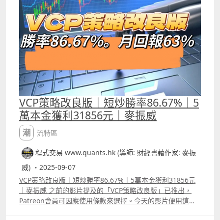
oops策略其實已失效。不過，若把原來的買入訊號及賣出訊
httpswww.tradingview.comscripttMpjELSqRobHoffman
炒家John Carter 自創策略1年賺1800萬美元 改良版
號反過來運用，意思是買入訊號轉為造淡訊號，原來的造淡
IRBStrategy%E6%94%B9%E8%89%AF%E7%89%88%E6
YouTube介紹影片
訊號則改為買入訊號，效果就反而會較好。 此外，筆者將它
%B8%AF%E8%82%A1%E7%89%88%E6%9C%AC
httpsyoutu.beFQzQ8o4pz_4si=zF10XqrlCw8wbgP9
改良了應用在交易小型標普期貨之上ES之上，過去一年win
Backtest Report美股版
Backtest Report
rate有近70%，回報超過3倍。 當然，要改良這個策略並非
httpswww.tradingview.comscriptiW0xXBjbRobHoffman
httpswww.tradingview.comscriptGn7udQ7mTTM%E8%
單單將訊號「反轉」這樣簡單，會加上session volume
IRBStrategy%E6%94%B9%E8%89%AF%E7%89%88 10
83%8C%E9%A6%B3%E6%94%B9%E8%89%AF%E7%89%
profile的POC，特別會留意在pre market時段，POC的變
VCP 策略改良版 YouTube介紹影片
88 6 瑞典交易員Kristjan Kullamagi交易策略改良版
化。所謂POC是最大成交量的價位，POC會不斷改變的，若
httpsyoutu.be7qHtfvqtbsA Backtest Report
YouTube介紹影片
將pre market的POC與上日的POC作比較，除了比較本日的
httpswww.tradingview.comscriptHOVn7TzcVCP%E7%A
httpsyoutu.beEwZJ6jdhpXssi=pWqnY7By89I9_pYl
POC是否比上日高低外，也要比較「變化幅度」及「變化速
D%96%E7%95%A5%E6%94%B9%E8%89%AF%E7%89%8
VCP策略改良版｜短炒勝率86.67%｜5
Backtest Report
度」等。
8 11 Oops 策略改良版 Backtest Report
httpswww.tradingview.comscriptjAmLZsVY%E7%91%9E
萬本金獲利31856元｜麥振威
httpswww.tradingview.comscriptIUFJuLLQOops%E7%A
%E5%85%B8%E4%BA%A4%E6%98%93%E5%93%A1Kris
D%96%E7%95%A5%E6%94%B9%E8%89%AF%E7%89%8
tjanKullamagi%E4%BA%A4%E6%98%93%E7%AD%96%
潮流特區
8%E7%BE%8E%E6%9C%9F%E7%89%88
E7%95%A5 7專炒UVIX策略 YouTube介紹影片
程式交易 www.quants.hk (導師: 財經書藉作家: 麥振
httpsyoutu.beeNf96DNwFMEsi=16blJAt42R51UySt
Backtest Report
威) ・2025-09-07
httpswww.tradingview.comscriptdf1YGeTT%E5%B0%88
VCP策略改良版｜短炒勝率86.67%｜5萬本金獲利31856元
%E7%82%92UVIX%E7%AD%96%E7%95%A5 8 線性回歸
｜麥振威 之前的影片提及的「VCP策略改良版」已推出，
指標1.0 YouTube介紹影片 httpsyoutu.bedazPklx6Nvc 指
Patreon會員可因應使用條款來選擇。今天的影片便用這個
標原理介紹
策略檢討過去一個月的回報。 在過去一個月交易
httpswww.tradingview.comscript1D11hGCm%E7%B7%