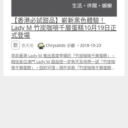
在澳門兩間 Lady M 的分店開始供應。這款棋盤蛋糕由最外
面的塗上的醬，以至到內裡用海綿蛋糕造成的方格，甚至是
在方格與方格之間空隙的忌廉，都是以士多啤梨為主。不知
【香港必試甜品】嶄新黑色體驗！
道當竹炭朱古力遇上士多啤梨後的「士多啤梨棋盤蛋糕」可
Lady M 竹炭咖啡千層蛋糕10月19日正
以有幾好味呢？2 月 1 號起就會有答案。 以上圖片及資料來
式登場
源：「Lady M Hong Kong」Facebook 專頁 供應日期： 香
港店 2020 年 1 月 17 日起 澳門店 2020 年 2 月 1 日起 澳門
飲食天地
Chrysalids 少爺 ・2018-10-23
金沙廣場分店 地址：澳門金沙廣場 2 樓 2203B 號舖 澳門威
尼斯人購物中心分店 地址：澳門威尼斯人購物中心 3 樓聖馬
早前香港 Lady M 推出首度登場的「竹炭咖啡千層蛋糕」，
可廣場 K02 號舖 Lady M 澳門店還有其他款式的千層蛋糕，
相信各位澳門 Lady M 甜品控一定急不及待想一試「竹炭咖
詳情可到網頁了解更多：
啡千層蛋糕」。但好可惜，現在這款「竹炭咖啡千層蛋糕」
httpswww.ladymhk.comtcmacau 推薦閱讀： 【澳門農曆
只有在香港 Lady M 各分店才能購買得到。 圖片及資料來
新年好去處】超可愛金鼠陪您過新年@塔石廣場年宵巿場～
源：「Lady M Hong Kong」Facebook 專頁 有別於過往
可愛金鼠年宵攤位賀年燈飾等多個影相打卡位任您影 【澳門
Lady M 以白色為主的風格，「竹炭咖啡千層蛋糕」擁有最
農曆新年2020】恭喜發財！澳門必去賀歲活動推介 鼠年必
漆黑的外表，是一款由20層以上薄薄的竹炭千層班戟所組成
睇推介！澳門農曆新年10＋套賀歲電影精選
的千層蛋糕，每一層的竹炭班戟都夾著充滿香濃炭燒咖啡味
的竹炭忌廉，為甜品控帶來非一般的視覺和味覺享受。光看
「Lady M Hong Kong」Facebook 專頁 對「竹炭咖啡千層
蛋糕」的描述，就令到少爺有股想立刻買船票過香港的衝
動。 今次 Lady M 的「竹炭咖啡千層蛋糕」不但突破了
Lady M 自身固有的白色印象，還打破了甜品界一向以色彩