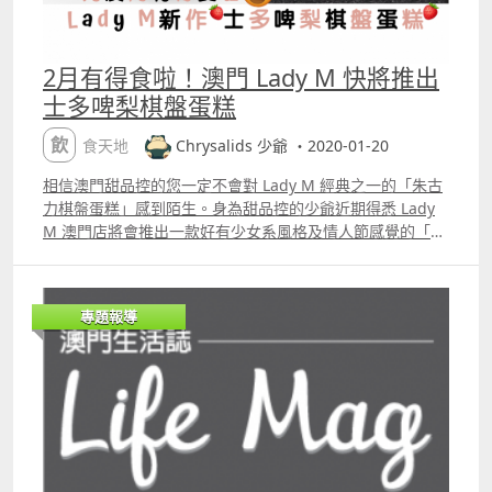
2月有得食啦！澳門 Lady M 快將推出
士多啤梨棋盤蛋糕
飲食天地
Chrysalids 少爺 ・2020-01-20
相信澳門甜品控的您一定不會對 Lady M 經典之一的「朱古
力棋盤蛋糕」感到陌生。身為甜品控的少爺近期得悉 Lady
M 澳門店將會推出一款好有少女系風格及情人節感覺的「士
多啤梨棋盤蛋糕」。今年情人節，男友們不妨考慮帶你們女
友到位於金沙城中心或澳門威尼斯人的 Lady M，享受一個
甜甜蜜蜜的下午茶。 根據 「Lady M Hong Kong」
專題報導
Facebook 專頁 對「士多啤梨棋盤蛋糕」的介紹，靈感是取
自 Lady M 自家製的朱古力棋盤蛋糕。棋盤內的方格是來自
粉紅色的雲呢拿海綿蛋糕，以及黑色的竹炭朱古力海綿蛋
糕。方格與方格之間的罅隙是以新鮮士多啤梨所製成的忌廉
芝士。然後在海綿蛋糕的外層鋪上以士多啤梨和朱古力為主
的醬。最後在「士多啤梨棋盤蛋糕」上放上紅桑子碎粒。
「士多啤梨棋盤蛋糕」大致上就是由這些食材製作而成。
Lady M 的全新甜品「士多啤梨棋盤蛋糕」將於 2 月 1 日起