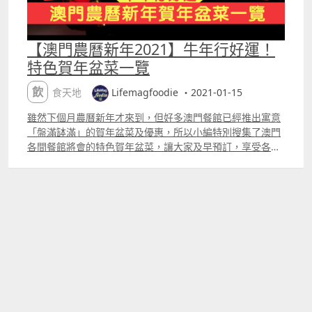
【澳門農曆新年2021】牛年行好運！
特色賀年盆菜一覽
飲食天地
Lifemagfoodie ・2021-01-15
雖然下個月農曆新年才來到，但好多澳門餐館已經推出寓意
「盤滿缽滿」的賀年盆菜及優惠，所以小編特別搜集了澳門
各間餐館將會的特色賀年盆菜，讓大家及早預訂，享受各種
著數優惠。小編在此先預祝大家牛年行好運、牛運亨通、賺
盡金牛。更多特色賀年盆菜推介將會陸續更新，敬請留意！
澳門辛丑年賀年盆菜一覽：（點擊名稱可直接跳至該介紹段
落） 名門尊薈 勵庭海景酒店 珀克餐廳 「四五六上海酒菜
館」及「百福小廚」 澳門JW萬豪酒店 萬豪中菜廳 澳門JW萬
豪酒店 名廚都匯 皇都酒店 梓園上梅菜館 八爺 九點海鮮火鍋
大光燈茶餐廳 新名門海鮮火鍋酒家 紫園匯 雙鑽食府 十品小
農火鍋 澳門老上海滬粵酒家 澳門金悅軒海鮮酒家及協成海
鮮火鍋 澳門新葡京酒店 日夜粥麵區 名門尊薈 兩款盆菜份量
選擇，現金付款有著數 「名門尊薈」除了中式點心了得之
外，今年農曆新年亦都會推出「聚寶盤」，寓意盆滿缽滿，