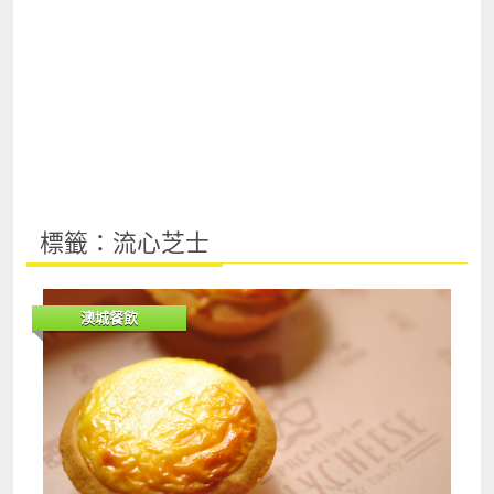
標籤：流心芝士
澳城餐飲