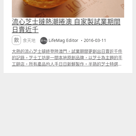
流心芝士撻熱潮捲澳 自家製試業期間
日賣近千
飲食天地
LifeMag Editor ・2016-03-11
大熱的流心芝士撻終登陸澳門，試業期間更創出日賣近千件
的記錄。芝士工坊是一間本地原創品牌，以芝士為主題的手
工餅店，所有產品均人手日日新鮮製作。半熟的芝士特選濃
厚的北海道芝士，再混入兩款不同比例的芝士，取其香味和
順滑口感；而另一力作藍莓芝士飽就做到外層鬆軟而餡料軟
糯。 股東鄧先生表示：「有別於部份食店，芝士工坊標榜的
是本地原創品牌，絕大部份產品都是我們構思出來；人手製
作工序雖然繁複，但我們堅信只要用心，原創品牌仍然能夠
得到消費者的認同。現時正研究不同芝士的搭配，待人手和
客源逐漸穏定後，我們將推出更多源化的芝士產品，迎合不
同消費者的口味。」 除招牌流心芝士撻外，芝士工坊還有藍
莓芝士飽、朱古力芝士泡芙、焦糖芝士雪山等以芝士為主題
的麵包和蛋糕，售完即止。 芝士工坊位於氹仔廣東大馬路
116A至142F號南新第六座地下G鋪。營業時間為每日中午12