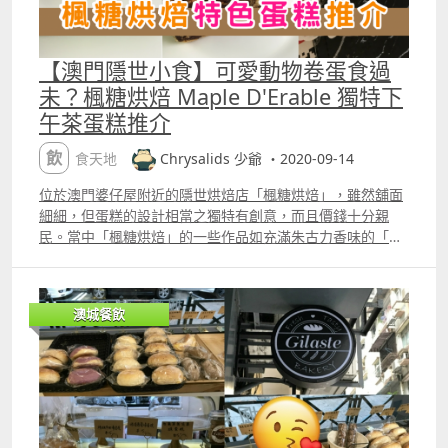
【澳門隱世小食】可愛動物卷蛋食過
未？楓糖烘焙 Maple D'Erable 獨特下
午茶蛋糕推介
飲食天地
Chrysalids 少爺 ・2020-09-14
位於澳門婆仔屋附近的隱世烘焙店「楓糖烘焙」，雖然舖面
細細，但蛋糕的設計相當之獨特有創意，而且價錢十分親
民。當中「楓糖烘焙」的一些作品如充滿朱古力香味的「雲
石蛋糕」、以可愛動物造型為主的「朱古力長頸鹿卷蛋」、
份量的式但味道多多的「迷你卷蛋」和能夠滿足您三個願望
的「抹茶芝士三重奏」尤其值得少爺推介。 「楓糖烘焙」在
澳城餐飲
澳門開業大慨只有一年左右。門面是以白色為主，並以不少
盆栽及油畫等特色物品作裝飾，甚有歐美烘焙店的簡約裝修
風格。 進入「楓糖烘焙」店內後您會發覺，雖然空間並不
大，卻擺放著各式格樣的麵包，而且十分經濟實惠。 而收銀
處的旁邊，主要是擺放著各式卷蛋、新鮮出爐的蛋糕、外型
像天使鈴鐺的「可麗露」等等。牆上及周圍都擺放著貓貓的
油畫，好可愛 gt;V