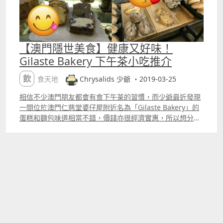
【澳門隱世美食】健康又好味！
Gilaste Bakery 下午茶小吃推介
飲食天地
Chrysalids 少爺 ・2019-03-25
相信不少澳門朋友都會有食下午茶的習慣，而少爺最近發現
一間位於澳門仁慈堂婆仔屋附近名為「Gilaste Bakery」的
蛋糕和麵包味道相當不錯，價錢亦很經濟實惠，所以想分享
給各位澳門朋友知道。Gilaste Bakery 店內售賣各式各樣、
不同味道的戚風蛋糕、磅蛋糕、曲奇等用心製作的下午茶小
吃。Gilaste Bakery 大部分的產品都比較偏向走歐洲風格：
有法式的、有葡式的、亦有意大利式的，還有一小部分是來
自日式。想知怎樣去 Gilaste Bakery 的朋友，以及想知有甚
麼好食的下午茶小吃推介的朋友，請繼續閱讀下去啦！
2019年11月29日更新：位於瘋堂斜巷的《Gilaste Bakery》
已經重新開張營業啦！ 2019年10月11日更新：位於瘋堂斜
巷的《Gilaste Bakery》已於 2019年9月1日結束營業。
Gilaste Bakery 的地理位置 坐標：22.197709, 113.543845