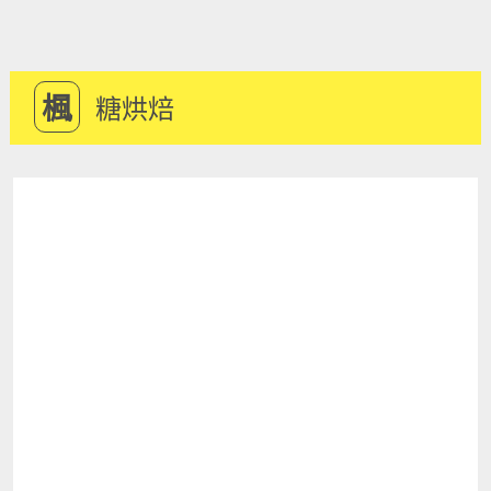
楓
糖烘焙