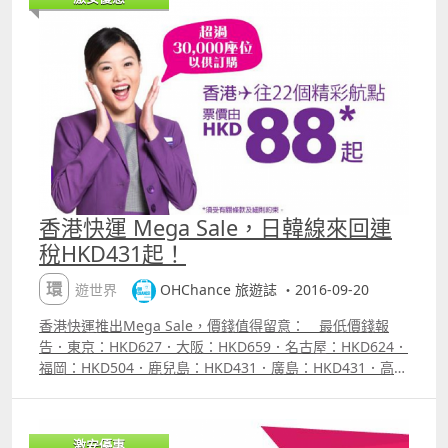
在官網搜價頁面勾選 ldquo;無指定日期3rdquo; 會出心水日
子前後3天的票價，較易找到平飛；．澳門航空票價已包機
上餐飲及20KG 托運行李額。 附註：上述最低價錢為航
空公司公告之最優惠價格，或本站能找到的最低價格；每一
航班有否優惠票價及所存票量由航空公司決定，優惠票量有
限售完即止。 【促銷公司】澳門航空（Air Macau）【搭乘
日期】10月30日至2017年1月24日【販賣時間】已開賣，至
10月5日2359【最長停留】7天【航班限制】沒有【預訂網
址】httpohchance.inforefairmacau 價錢 Sample
ndash; 澳門飛大阪來回連稅MOP2,486
香港快運 Mega Sale，日韓線來回連
稅HKD431起！
環遊世界
OHChance 旅遊誌 ・2016-09-20
香港快運推出Mega Sale，價錢值得留意： 最低價錢報
告．東京：HKD627．大阪：HKD659．名古屋：HKD624．
福岡：HKD504．鹿兒島：HKD431．廣島：HKD431．高
松：HKD431（出發至3月25日）．石垣島：HKD431（出發
至3月25日）．首爾：HKD635．釜山：HKD593．濟州島：
HKD593．台中：HKD561．花蓮：HKD561（出發12月6日
激安優惠