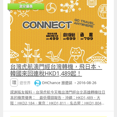
發經台北或高雄轉機來回連稅價。 重點資訊．平飛數量
httpohchance.inforeftigerair 價錢Sample ndash; 澳
激安優惠
不多，真係要搵下先有；．最平的飛似乎都在9月，其他月
門飛高雄來回連稅HKD592.15（未包每人HKD110預訂費）
份最低價會比上面報告的略貴少少；．中秋、十一連假、回
歸、聖誕都無平，但跨年有；．可於去程或回程中途停留一
次，價錢會比最低價貴大約MOP130（台灣機場稅）。中停
票購買方法是利用multicity 功能分別填入各段航班及日子即
可；．優惠亦可以不同點來回，購買方法一樣是利用
multicity 功能。 附加資訊．在官網搜價頁面勾選
ldquo;彈性旅遊日期rdquo; 會出心水日子前後3天的票價，
較易找到平飛；．長榮航空台灣票價已包機上餐飲及20KG
托運行李額。 附註：上述最低價錢為航空公司公告之
最優惠價格，或本站能找到的最低價格；每一航班有否優惠
台灣虎航澳門經台灣轉機，飛日本、
票價及所存票量由航空公司決定，優惠票量有限售完即止。
韓國來回連稅HKD1,489起！
【促銷公司】長榮航空（Eva Air）【搭乘日期】即日起至12
月31日【販賣時間】已開賣，至9月25日2359【最長停留】
環遊世界
OHChance 旅遊誌 ・2016-08-26
1個月【航班限制】沒有【預訂網址】
httpohchance.inforefevaair 價錢 Sample ndash; 澳門飛
感謝版友報料，台灣虎航今天推出澳門經台北高雄轉機往日
大阪中停高雄來回連稅MOP2,523
本的機票優惠： 最低價錢報告．沖繩：HKD1,489．大
阪：HKD2,184．東京：HKD1,811．名古屋：HKD1,804．
福岡：HKD1,687．函館：HKD2,145．仙台：HKD2,016．
大邱：HKD1,773 以上價錢為澳門出發來回連稅價，且已