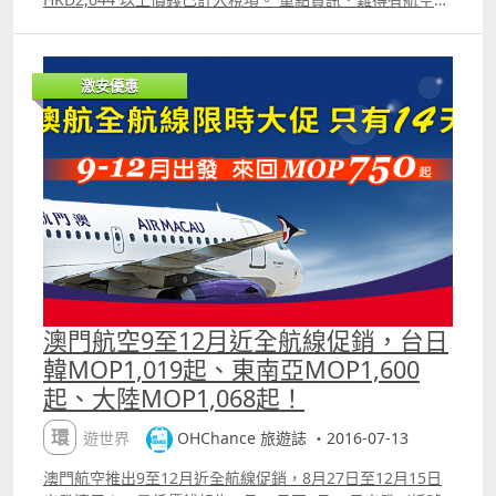
司肯出暑假最旺期的優惠； ．東京價錢以暑假旺期而言十分
吸引，沖繩亦不錯； ．東京平飛主要在8月中及月尾； ．沖
繩平飛相對少一些。 附加資訊．香港航空票價已包括機上餐
激安優惠
飲及20KG托運行李額; ．香港航空可以乘搭機場船直接由澳
門到香港機場海天客運碼頭 checkin 並獲退HKD120 香港離
境稅。 附註：上述最低價錢為航空公司公告之最優惠價
格，或本站能找到的最低價格；每一航班有否優惠票價及所
存票量由航空公司決定，優惠票量有限售完即止。 【促銷公
司】香港航空（Hong Kong Airlines）【搭乘日期】8月1日
至8月24日【販賣時間】已開賣，至7月20日2359【最長停
留】7天【航班限制】沒有【預訂網址】
httpohchance.inforefhkairlines 價錢 Sample ndash; 香
港飛東京來回連稅HKD2,064
澳門航空9至12月近全航線促銷，台日
韓MOP1,019起、東南亞MOP1,600
起、大陸MOP1,068起！
環遊世界
OHChance 旅遊誌 ・2016-07-13
澳門航空推出9至12月近全航線促銷，8月27日至12月15日