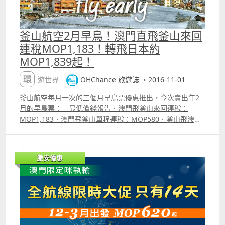
釜山航空2月早鳥！澳門直飛釜山來回
連稅MOP1,183！轉飛日本約
MOP1,839起！
環遊世界
OHChance 旅遊誌 ・2016-11-01
釜山航空每月一次的三個月早鳥票優惠推出，今次賣出年2
月的早鳥票： 最低價錢報告．澳門飛釜山來回連稅：
MOP1,183．澳門飛釜山單程連稅：MOP580．釜山飛澳門
單程連稅：KRW78,000（約MOP546） 另外釜山出發飛日
本有來回亦有優惠：．福岡：KRW93,700（約MOP656）．
東京：KRW151,800（約MOP1,064）．大阪：
激安優惠
KRW136,500（約MOP956）．札幌：KRW154,400（約
MOP1,082） 重點資訊．釜山航空澳門出發的航班現在
可以用澳門幣結算；．這次早鳥平飛數量不錯；．二千鬆d
玩釜山北海道真係諗得過；．注意如果將澳門來回釜山分拆
成兩張單程買，加起來會比直接買單程便宜約MOP57。
附加資訊．釜山航空票價已包括機上餐點及 20KG 托運行李
額。．釜山航空搭乘經驗可參考：