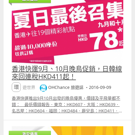
至3月25日）．布吉：HKD614．清邁：HKD614．清萊：
HKD614（出發11月25日至3月25日）．暹粒：HKD631．
峴港：HKD568．芽莊：HKD443（出發11月9日至3月25
日）．仰光：HKD612（出發至3月25日）．曼德勒：
HKD612（出發至10月28日） 以上價格為香港出發來回連
稅價。 重點資訊．都係個句，日本機票是首選，韓國反
而現在因澳門多左航空公司飛，可以等等看看； ．廣島、高
松、石垣都係極抵玩之選； ．台灣花蓮都可以考慮看看；
．平飛目前看是一般般，十一、聖誕、新年、復活節呢d 大
紅日慣例無平； ．最近快運有隔一兩天灌平飛入系統的習
慣，所以就算現在看不到，都可以得閒就睇睇。 附加資
香港快運9月、10月晚鳥促銷，日韓線
訊．香港快運可以乘搭機場船直接由澳門到香港機場海天客
來回連稅HKD411起！
運碼頭 checkin 並獲退HKD120 香港離境稅； ．香港快運
票價不包機上餐飲及托運行李（但包括10KG手提行李）；
環遊世界
OHChance 旅遊誌 ・2016-09-09
．香港快運托運行李每程價格為：20KG=HKD260、
25KG=HKD360、30KG=HKD365，如非在購票時一同購
香港快運推出9月10月出發的晚鳥優惠，價錢及平飛量都不
買，事後補會略貴HK130220； ．如果買左飛不能成行，仍
錯： 最低價錢報告．東京：HKD607．大阪：HKD639．
可以申請退回稅金，詳情參閱：
名古屋：HKD604．福岡：HKD484．鹿兒島：HKD411．廣
httpohnote.ohchance.infohkexpresstaxrefund 附
島：HKD411．高松：HKD411．石垣島：HKD411．首爾：
註：上述最低價錢為航空公司公告之最優惠價格，或本站能
HKD615．釜山：HKD573．濟州島：HKD573．台中：
找到的最低價格；每一航班有否優惠票價及所存票量由航空
HKD541．布吉：HKD594．清邁：HKD594．暹粒：
公司決定，優惠票量有限售完即止。 【促銷公司】香港快運
激安優惠