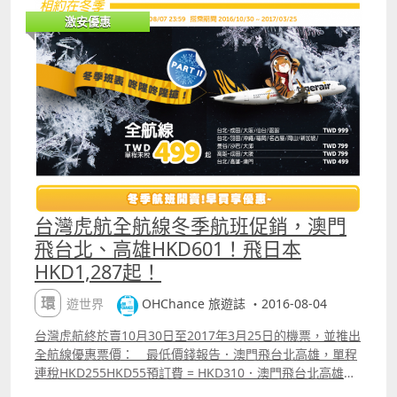
一兩日出發都有平，聖誕新年就唔見有平飛；．回歸假都有
激安優惠
平飛，但如果踩到聖誕先返就要貴d；．岡山、米子、宮崎
都是港航獨家，最抵玩；．沖繩不在是次優惠名單中；．除
東京、大阪、札幌用A330外，其他航點都是用A320執
飛；．香港官網要在8月22日0時才開賣，如果想在官網買飛
就要再等一下。 附加資訊 ．香港航空票價已包括機上餐飲
及20KG托運行李額；．香港航空可以乘搭機場船直接由澳
門到香港機場海天客運碼頭 checkin 並獲退HKD120 香港離
境稅。 附註：上述最低價錢為航空公司公告之最優惠價
格，或本站能找到的最低價格；每一航班有否優惠票價及所
存票量由航空公司決定，優惠票量有限售完即止。 【促銷公
司】香港航空（Hong Kong Airlines）【搭乘日期】8月29
台灣虎航全航線冬季航班促銷，澳門
日至2017年3月25日【販賣時間】已開賣，至8月31日
飛台北、高雄HKD601！飛日本
2359【最長停留】7天【航班限制】12月21日至31
HKD1,287起！
日 1月26日至2月17日不適用 米子
線出發日期至10月29日【預訂網址】
環遊世界
OHChance 旅遊誌 ・2016-08-04
httpohchance.inforefzuji 價錢 Sample ndash; 香港飛岡
山來回連稅HKD1,210
台灣虎航終於賣10月30日至2017年3月25日的機票，並推出
全航線優惠票價： 最低價錢報告．澳門飛台北高雄，單程
連稅HKD255HKD55預訂費 = HKD310．澳門飛台北高雄，
來回連稅HKD490.99HKD110預訂費 = HKD600.99 ．台北