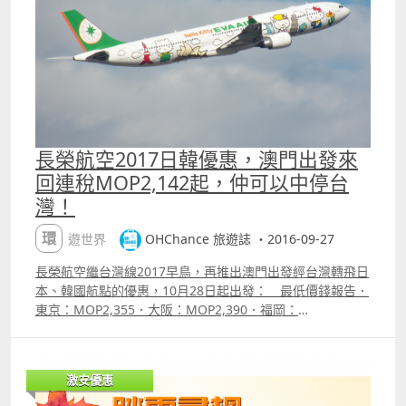
告是次優惠最長停留5天，意思是5個 overnigth，即最長可
以6日5夜；．平飛量都算唔錯。 附加資訊．在官網搜價頁面
勾選 ldquo;無指定日期3rdquo; 會出心水日子前後3天的票
價，較易找到平飛；．澳門航空票價已包機上餐飲及20KG
托運行李額。 附註：上述最低價錢為航空公司公告之最優惠
價格，或本站能找到的最低價格；每一航班有否優惠票價及
所存票量由航空公司決定，優惠票量有限售完即止。 【促銷
公司】澳門航空（Air Macau）【搭乘日期】即日起至12月
長榮航空2017日韓優惠，澳門出發來
15日【販賣時間】已開賣，至10月29日2359【最長停留】5
回連稅MOP2,142起，仲可以中停台
天【航班限制】限2人或以上同行【預訂網址】
灣！
httpohchance.inforefairmacau 價錢 Sample ndash; 澳
門飛大阪二人同行總價MOP4,166
環遊世界
OHChance 旅遊誌 ・2016-09-27
長榮航空繼台灣線2017早鳥，再推出澳門出發經台灣轉飛日
本、韓國航點的優惠，10月28日起出發： 最低價錢報告．
東京：MOP2,355．大阪：MOP2,390．福岡：
MOP2,221．仙台：MOP2,142．小松：MOP2,142．札
幌：MOP4,206．函館：MOP4,122．沖繩：MOP2,223．
首爾：MOP2,590 以上價錢為經澳門出發經台北或高雄轉機
激安優惠
來回連稅價。 重點資訊．平飛11月打後都有，2017年的
量相當不錯；．中秋、十一連假、回歸、聖誕都無平；．最