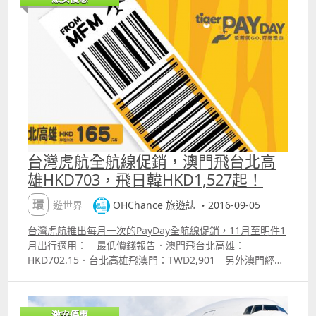
HKD611．峴港：HKD548．仰光：HKD592．曼德勒：
（Hong Kong Express）【搭乘日期】9月27日至2017年7
HKD592 以上價格為香港出發來回連稅價。 重點資
月13日【販賣時間】已開賣，至9月22日2359【最長停留】
訊．Last minute 去日本計埋船飛都唔使一千抵玩；．廣
不限【航班限制】部份航點出發日期另有限制【預訂網址】
島、高松、石垣都係極抵玩之選；．平飛唔算難太搵，連大
httpohchance.inforefhkexpress 價錢Sample ndash; 香
熱門東京大阪都係（10月多d平飛），當然大假期日子除
港飛福岡、鹿兒島回香港，連稅HKD431
外。 附加資訊．香港快運票價不包機上餐飲及托運行李
（但包括10KG手提行李）；．香港快運托運行李每程價格
為：20KG=HKD260、25KG=HKD360、30KG=HKD365，
如非在購票時一同購買，事後補會略貴HK130220。 附
註：上述最低價錢為航空公司公告之最優惠價格，或本站能
找到的最低價格；每一航班有否優惠票價及所存票量由航空
台灣虎航全航線促銷，澳門飛台北高
公司決定，優惠票量有限售完即止。 【促銷公司】香港快運
雄HKD703，飛日韓HKD1,527起！
（Hong Kong Express）【搭乘日期】9月9日至10月31日
【販賣時間】已開賣，至9月12日2359【最長停留】不限
環遊世界
OHChance 旅遊誌 ・2016-09-05
【航班限制】沒有【預訂網址】
httpohchance.inforefhkexpress 價錢Sample ndash; 香
台灣虎航推出每月一次的PayDay全航線促銷，11月至明件1
港飛大阪來回連稅HKD639
月出行適用： 最低價錢報告．澳門飛台北高雄：
HKD702.15．台北高雄飛澳門：TWD2,901 另外澳門經台
灣轉飛日韓航線亦有特價： ．沖繩：HKD1,530．大阪：
HKD1,777．東京：HKD1,659．名古屋：HKD1,651．福
岡：HKD1,527．函館：HKD1,542．仙台：HKD1,542．大
激安優惠