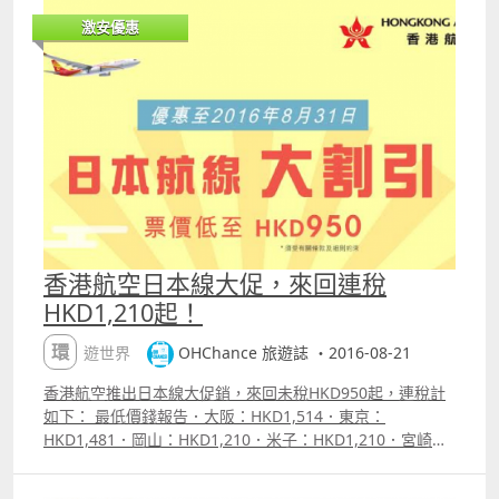
包括tigerconnect 及預訂費。 岡山暫時仍不能直接買轉
激安優惠
機。 重點資訊．價錢旁顯示為 ldquo;sale farerdquo; 的
即為特價； ．中秋、十一連假沒有平飛； ．其他時間10月
平飛較多； ．注意不少航線在台北都是隔夜轉機； ．如果
沒有太多行李需求，虎航呢個優惠都值得考慮。 附加資
訊．台灣虎航票價未包託運行李及餐點（但已包手提行李
10KG） ．澳門台灣航線每一單程行李價格： 15KG =
HKD99; 20KG = 115KG; 25KG = HKD130 ．台灣日本韓國
航線每一單程行李價格： 15KG = HKD182; 20KG =
206KG; 25KG = HKD230 ．虎航搭乘經驗可參考：
httpohnote.ohchance.infop=271 附註：上述最低價
錢為航空公司公告之最優惠價格，或本站能找到的最低價
香港航空日本線大促，來回連稅
格；每一航班有否優惠票價及所存票量由航空公司決定，優
HKD1,210起！
惠票量有限售完即止。 【促銷公司】台灣虎航（Tigerair
Taiwan）【搭乘日期】9月1日至10月31日【販賣時間】已
環遊世界
OHChance 旅遊誌 ・2016-08-21
開賣，至8月28日2359【最長停留】沒有【航班限制】沒有
【預訂網址】httpohchance.inforeftigerair 價錢Sample
香港航空推出日本線大促銷，來回未稅HKD950起，連稅計
ndash; 澳門飛沖繩來回連稅HKD1,011（未包預訂費及
如下： 最低價錢報告．大阪：HKD1,514．東京：
Tigerconnect費用）
HKD1,481．岡山：HKD1,210．米子：HKD1,210．宮崎：
HKD1,210．鹿兒島：HKD1,210．札幌：HKD3,415 以上價
錢為香港出發來回連稅計。 重點資訊．部份航點十一連假早