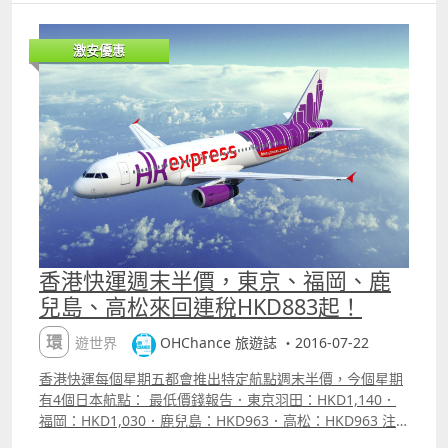
高雄飛澳門，單程連稅TWD999TWD215預訂費 =
TWD1,214．台北高雄飛澳門，來回連稅
激安優惠
TWD2,079TWD430預訂費 = TWD2,509 另外虎航是次為
全航線優惠，澳門經台灣轉飛日本航線都有特價： 沖繩：
來回連稅HKD809，連同tigerconnect 及預訂費，埋單
HKD1,287大阪：來回連稅HKD1,049.92，連同
tigerconnect 及預訂費，埋單HKD1,527.92東京：來回連稅
HKD930.91，連同tigerconnect 及預訂費，埋單
HKD1,408.91名古屋：來回連稅HKD923.61，連同
tigerconnect 及預訂費，埋單HKD1,401.61福岡：來回連稅
HKD806..81，連同tigerconnect 及預訂費，埋單
HKD1,284.81函館：來回連稅HKD828，連同tigerconnect
及預訂費，埋單HKD1,306仙台：來回連稅HKD828，連同
香港快運週末半價，東京、福岡、鹿
tigerconnect 及預訂費，埋單HKD1,306 岡山暫時仍不能
兒島、高松來回連稅HKD883起！
直接買轉機。 重點資訊．虎航精左，回歸、聖誕、跨年、
新年沒有平飛；．其他時間平飛量都充足，但12月中至1月
環遊世界
OHChance 旅遊誌 ・2016-07-22
初沒有；．高雄冬季班表刪減了星期三、六的航班；．高雄
平飛較多；．如果沒有行李需求，虎航呢個優惠值得考
香港快運每個星期五都會推出特定航點週末半價，今個星期
慮；．如果有行李需求，澳門航空目前的台灣120天早鳥票
有4個日本航點： 最低價錢報告．東京羽田：HKD1,140．
來回連稅不用一千可能比較適合。 附加資訊．台灣虎航票
福岡：HKD1,030．鹿兒島：HKD963．高松：HKD963 注
價未包託運行李及餐點（但已包手提行李10KG）．澳門台
意高松可使用四國專用9折優惠碼 ldquo;shikokurdquo;，