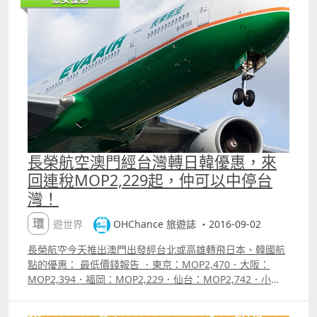
邱：HKD1,560 以上價錢為澳門出發來回連稅價，且已包括
tigerconnect 及預訂費。岡山航線暫時仍不能直接買轉
機。 重點資訊．價錢旁顯示為 ldquo;sale farerdquo;
的即為特價；．講真Payday 只比Tiger Wow 平20蚊真係有
點失望；．回歸、聖誕、跨年、新年部份日子回程有平飛，
但去程基本上沒有；．其他時間票量平均，唔算太難搵；．
注意日韓航線不少是需要在台北都是隔夜轉機；．提提大
家，飛台北、高雄的話，11月及12月澳航同長榮的早鳥票也
可以看看，澳航最低MOP1,051、長榮最低MOP1,151（台
北會貴2舊水左右）。如果會拖行李的話，澳航長榮可能會
比較合用。 附加資訊．台灣虎航票價未包託運行李及餐
長榮航空澳門經台灣轉日韓優惠，來
點（但已包手提行李10KG）．澳門台灣航線每一單程行李
回連稅MOP2,229起，仲可以中停台
價格： 15KG = HKD99; 20KG = HKD115; 25KG =
灣！
HKD130．台灣日本韓國航線每一單程行李價格： 15KG
= HKD182; 20KG = 206KG; 25KG = HKD230．虎航搭乘經
環遊世界
OHChance 旅遊誌 ・2016-09-02
驗可參考：httpohnote.ohchance.infop=271 附註：上
述最低價錢為航空公司公告之最優惠價格，或本站能找到的
長榮航空今天推出澳門出發經台北或高雄轉飛日本、韓國航
最低價格；每一航班有否優惠票價及所存票量由航空公司決
點的優惠： 最低價錢報告 ．東京：MOP2,470．大阪：
定，優惠票量有限售完即止。 【促銷公司】台灣虎航
MOP2,394．福岡：MOP2,229．仙台：MOP2,742．小
（Tigerair Taiwan）【搭乘日期】11月1日至2017年1月31
松：MOP2,462．札幌：MOP4,204．函館：MOP4,122．
日【販賣時間】已開賣，至9月7日2359【最長停留】沒有
沖繩：MOP2,542．首爾：MOP2,518 以上價錢為經澳門出
【航班限制】沒有【預訂網址】