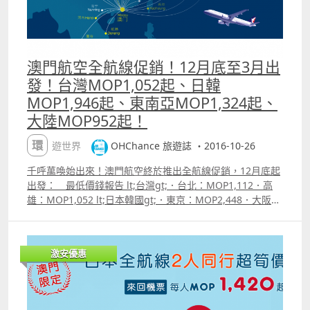
httpohnote.ohchance.infop=1590 附註：上述最低
價錢為航空公司公告之最優惠價格，或本站能找到的最低價
格；每一航班有否優惠票價及所存票量由航空公司決定，優
惠票量有限售完即止。 【促銷公司】釜山航空（Air
澳門航空全航線促銷！12月底至3月出
Busan）【搭乘日期】2017年2月1日至28日【販賣時間】
發！台灣MOP1,052起、日韓
已開賣，至11月7日1459【最長停留】不限【航班限制】沒
MOP1,946起、東南亞MOP1,324起、
有【預訂網址】httpohchance.inforefairbusan 價錢
Sample ndash; 澳門飛釜山來回連稅MOP1,183
大陸MOP952起！
環遊世界
OHChance 旅遊誌 ・2016-10-26
千呼萬喚始出來！澳門航空終於推出全航線促銷，12月底起
出發： 最低價錢報告 lt;台灣gt;．台北：MOP1,112．高
雄：MOP1,052 lt;日本韓國gt;．東京：MOP2,448．大阪：
MOP2,483．福岡：MOP2,019．首爾：MOP1,946 lt;東南
亞gt;．曼谷：MOP1,324．河內：MOP1,760．峴港：
MOP1,686 lt;大陸gt;．上海南京寧波合肥杭州南寧成都鄭州
激安優惠
太原廈門：MOP1,152．貴陽重慶：MOP952．天津瀋陽北
京：MOP1,452 （除福岡外，各航點最低價限星期日至四
出發；如星期五六出發貴100。） 以上為澳門出發來回連稅
價，價錢已包含稅項。 重點資訊．部份航點有少量跨年