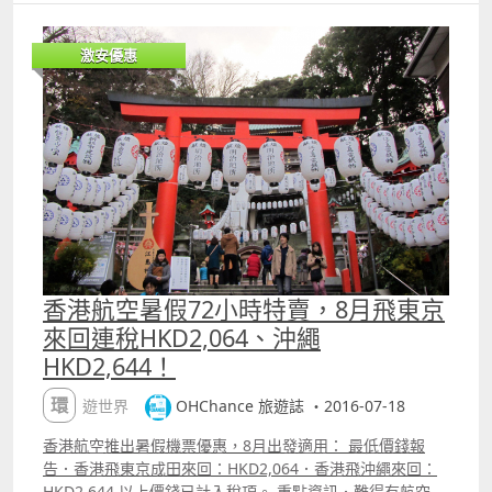
灣航線每一單程行李價格可至以下查閱：
價錢最低變 HKD883。 以上價錢均為香港出發來回計，已包
httpohnote.ohchance.infop=1528#IT 【促銷公司】台灣
稅項。 重點資訊．今次優惠價票數目不錯，當然十一大假無
虎航（Tigerair Taiwan）【搭乘日期】10月30日至2017年
激安優惠
平，9月想飛值得考慮； ．最有看頭是高松，始終是直飛四
3月25日【販賣時間】已開賣，至8月7日2359【最長停留】
國； ．如果想去福岡記得睇睇澳航個promo 先（參閱：
沒有【航班限制】沒有【預訂網址】
httpohchance.infop=4913），抵玩過快運； ．此優惠可
httpohchance.inforeftigerair 價錢Sample ndash; 澳門飛
以不同點來回，例如福岡入鹿兒島出，利用 ldquo;多城市
台北來回連稅HKD490.99（未包每人HKD110預訂費）
rdquo; 功能即可。 附加資訊．在官網搜價頁面勾選 ldquo;
優惠票價搜尋器rdquo; 會出月曆版價錢表，較易找到平
飛； ．香港快運票價不包機上餐飲及托運行李（但包7kg手
提行李）。每程托運行李價錢為：20KG=HKD260、
25KG=HKD360、30KG=HKD365。注意如在購票後補購行
李額，價錢會較貴； ．香港快運可以乘搭機場船直接由澳門
到香港機場海天客運碼頭 checkin 並獲退HKD120 香港離境
香港航空暑假72小時特賣，8月飛東京
稅。 附註：上述最低價錢為航空公司公告之最優惠價
來回連稅HKD2,064、沖繩
格，或本站能找到的最低價格；每一航班有否優惠票價及所
HKD2,644！
存票量由航空公司決定，優惠票量有限售完即止。 【促銷公
司】香港快運（Hong Kong Express）【搭乘日期】8月28
環遊世界
OHChance 旅遊誌 ・2016-07-18
日至11月30日【販賣時間】已開賣，至7月24日2359【最長
停留】沒有【航班限制】沒有【預訂網址】
香港航空推出暑假機票優惠，8月出發適用： 最低價錢報
httpohchance.inforefhkexpress 價錢 Sample ndash; 香
告．香港飛東京成田來回：HKD2,064．香港飛沖繩來回：
港飛高松來回連稅HKD883
HKD2,644 以上價錢已計入稅項。 重點資訊．難得有航空公