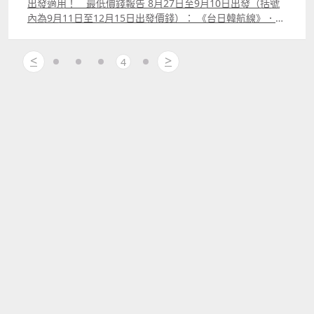
出發適用！ 最低價錢報告 8月27日至9月10日出發（括號
內為9月11日至12月15日出發價錢）： 《台日韓航線》．台
北：MOP1,019 1,069．高雄：MOP1,069 1,119．東京：
MOP2,269 2,369．大阪：MOP2,303 2,403．福岡：
<
>
MOP1,838 1,938．首爾：MOP1,955 2,055東京、大阪、首
4
爾航線週五、六出發貴100元 《東南亞航線》．峴港：
MOP1,600 1,700．河內：MOP1,672 1,772．曼谷：
MOP1,636 1,736東南亞航線週五、六出發貴100元 《大
陸航線》．北京天津上海：MOP1,570 1,670．寧波杭州南
京南寧成都重慶廈門鄭州太原瀋陽合肥：MOP1,070 1,170
大陸航線週日出發貴100元 上述價錢均是來回連稅
計。 重點資訊．票量一般，十一連假打後票量較好；．
如慣例，十一連假沒有優惠，但一些小假期例如聖母無原罪
曕禮部份航點有，可作優先考慮；．福岡自10月30日起增為
一週五班且有週日回程；．福岡8月27日至10月25日出發有
另一優惠，最低來回MOP1,138，但系統會自動挑最低價顯
示。該優惠詳情可參閱：httpohchance.infop=4913．部份
航點（例如台北）是次特價其實比早鳥價要貴，但系統會自
動挑最低價顯示。 附加資訊．澳門航空票價已包括機上
餐點及 20KG 托運行李額。 附註：上述最低價錢為航空
公司公告之最優惠價格，或本站能找到的最低價格；每一航
班有否優惠票價及所存票量由航空公司決定，優惠票量有限