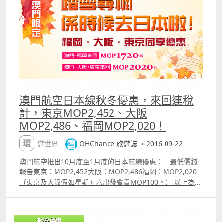
抵買一定係小松，東京、大阪配合一票玩兩地都相當唔錯，
而北海道札幌、函館亦值得推介；．東京航線如果直接買轉
機，一定是飛成田，但可以利用 multicity 功能，將台北－
東京段設為rdquo;台北松山－東京羽田rdquo;，配合中停台
北行程更便利；．東京羽田、福岡航線由 Hello Kitty 機執
飛；．仙台雖然官網公告有特價，但找了很久都找不到，但
也跟大家報告一下。 附加資訊．在官網搜價頁面勾選
ldquo;彈性旅遊日期rdquo; 會出心水日子前後3天的票價，
較易找到平飛；．可於去程或回程中途停留一次，價錢會比
澳門航空日本線秋冬優惠，來回連稅
最低價貴大約MOP131（台灣機場稅）。中停票購買方法是
計，東京MOP2,452、大阪
利用multicity 功能分別填入各段航班及日子即可；．優惠亦
MOP2,486、福岡MOP2,020！
可以不同點來回，購買方法一樣是利用multicity 功能；．長
榮航空台灣票價已包機上餐飲及30KG 托運行李額。
環遊世界
OHChance 旅遊誌 ・2016-09-22
附註：上述最低價錢為航空公司公告之最優惠價格，或本站
能找到的最低價格；每一航班有否優惠票價及所存票量由航
澳門航空推出10月底至1月底的日本航線優惠： 最低價錢
空公司決定，優惠票量有限售完即止。 【促銷公司】長榮航
報告東京：MOP2,452大阪：MOP2,486福岡：MOP2,020
空（Eva Air）【搭乘日期】10月28日至2017年6月30日
（東京及大阪假如星期五六出發會貴MOP100。） 以上為澳
【販賣時間】已開賣，至2017年5月31日2359【最長停留】
門出發來回連稅價，價錢已包含稅項。 重點資訊．價錢
1個月【航班限制】需提早至少30天購買【預訂網址】
屬一般，但秋葉季時間就還ok；．東京大阪大小假都無平
httpohchance.inforefevaair 價錢 Sample ndash; 澳門經
飛，但福岡搵過跨年有；．平飛量都算ok。 附加資訊．
台北飛小松，回程中停台北，來回連稅MOP2,273
激安優惠