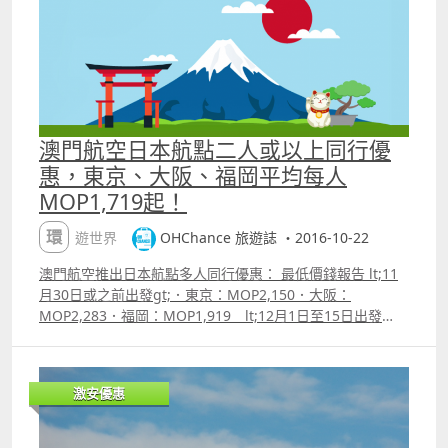
平飛，雖然12月底平飛不多，但不妨一看碰運氣；．平飛自
一月中起就不錯，不過農曆新年前後無平飛；．如果台北跟
北京不買限班，則貴200至300。 附加資訊．在官網搜價
頁面勾選 ldquo;無指定日期3rdquo; 會出心水日子前後3天
的票價，較易找到平飛；．澳門航空票價已包機上餐飲及
20KG 托運行李額。 附註：上述最低價錢為航空公司公
告之最優惠價格，或本站能找到的最低價格；每一航班有否
澳門航空日本航點二人或以上同行優
優惠票價及所存票量由航空公司決定，優惠票量有限售完即
惠，東京、大阪、福岡平均每人
止。 【促銷公司】澳門航空（Air Macau）【搭乘日期】12
MOP1,719起！
月26日至3月28日【販賣時間】已開賣，至11月7日
2359【最長停留】14天（大陸航點） 7天（其
環遊世界
OHChance 旅遊誌 ・2016-10-22
他航點）【航班限制】台北去程限坐NX602 北
京去程限坐NX006【預訂網址】
澳門航空推出日本航點多人同行優惠： 最低價錢報告 lt;11
httpohchance.inforefairmacau 價錢 Sample ndash; 澳
月30日或之前出發gt;．東京：MOP2,150．大阪：
門飛首爾來回連稅MOP1,946
MOP2,283．福岡：MOP1,919 lt;12月1日至15日出發
gt;．東京：MOP1,950．大阪：MOP2,083．福岡：
MOP1,719 以上價錢為二人或以上同行價之平均每人價錢，
已包括稅項。 重點資訊．雖然11月出發貴dd，但以秋葉季
激安優惠
來說仍是抵買；．官方公佈是二人同行優惠，但其實只要搜
尋2人或以上，都可以找到特價；．如果搜尋多人看不到特
價，即是心水日子平飛唔夠，可以調低人數找找；．官方公