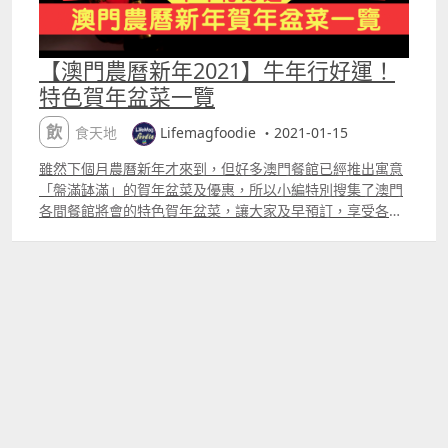
【澳門農曆新年2021】牛年行好運！
特色賀年盆菜一覽
飲食天地
Lifemagfoodie ・2021-01-15
雖然下個月農曆新年才來到，但好多澳門餐館已經推出寓意
「盤滿缽滿」的賀年盆菜及優惠，所以小編特別搜集了澳門
各間餐館將會的特色賀年盆菜，讓大家及早預訂，享受各種
著數優惠。小編在此先預祝大家牛年行好運、牛運亨通、賺
盡金牛。更多特色賀年盆菜推介將會陸續更新，敬請留意！
澳門辛丑年賀年盆菜一覽：（點擊名稱可直接跳至該介紹段
落） 名門尊薈 勵庭海景酒店 珀克餐廳 「四五六上海酒菜
館」及「百福小廚」 澳門JW萬豪酒店 萬豪中菜廳 澳門JW萬
豪酒店 名廚都匯 皇都酒店 梓園上梅菜館 八爺 九點海鮮火鍋
大光燈茶餐廳 新名門海鮮火鍋酒家 紫園匯 雙鑽食府 十品小
農火鍋 澳門老上海滬粵酒家 澳門金悅軒海鮮酒家及協成海
鮮火鍋 澳門新葡京酒店 日夜粥麵區 名門尊薈 兩款盆菜份量
選擇，現金付款有著數 「名門尊薈」除了中式點心了得之
外，今年農曆新年亦都會推出「聚寶盤」，寓意盆滿缽滿，