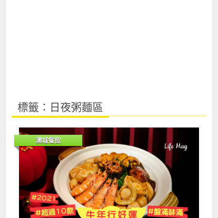
標籤：日夜粥麵區
澳城餐飲