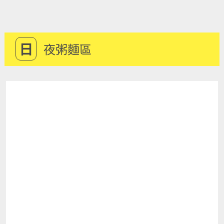
日
夜粥麵區