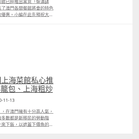
餐館已經推出寓意「盤滿缽
國菜，不妨考慮帶她來到「巴
集了澳門各間餐館將會的特色
午巿和晚巿套餐。前菜方面，
數優惠。小編在此先預祝大家
波蛋青蘆筍或忌廉龍蝦湯。主
特色賀年盆菜推介將會陸續更
配胡椒汁、焗白豆伴油燜鴨
：（點擊名稱可直接跳至該介
吞拿魚伴茄沖燴雜菜。母親們
荔枝雪葩。 供應日期：
 288 元 晚巿套餐每位澳門
黎人3樓3312號 853 8111
澳門老上海滬粵酒家 澳門金悅軒
擇到「金沙閣」品嚐兩款粵菜
」除了中式點心了得之外，今
虎蝦、五香茄子安格斯一口
滿缽滿，團圓吉祥。 名門尊
浸鮮鮑魚、上湯波士頓龍蝦伊
門5間上海菜館私心推
包括有鮮鮑、花膠、冬菇、鵝
魚伴玉掌等。每款菜式名貴，
可外賣及堂食，須提早兩小時
小籠包、上海粗炒
味。 供應日期：2021年5
購6人份或12人分量。 如果
288（8位用） 澳門幣
供堂食「金牌盆菜套餐」。除
0-11-13
門幣 3,988（8位用） 澳門幣
大龍躉及花膠響螺燩雞。不但
 澳門金沙3樓 853 8983
」，在澳門擁有十分高人氣，
務費及茶芥，還奉送一共12罐
海多數都是新移民的勞動階
接牛年。 澳門氹仔賽馬會賽
菜式之一，而「花道葡萄牙餐
汁來下飯，以遮蓋下價魚的土
外賣回家
餐」。套餐包括有烤八爪魚配
編特別推介以下澳門五間必食
接受外賣的「金鮑福祿聚滿
蜆及葡式肉腸、新鮮草苺羅勒
籠包、上海粗炒等超過十款傳
食材，還有大花菇、大蝦及鵝