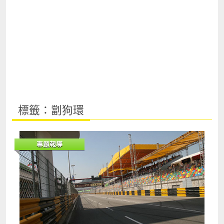
標籤：劏狗環
專題報導