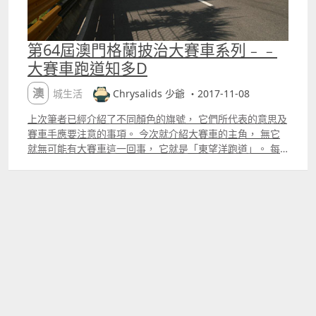
第64屆澳門格蘭披治大賽車系列﹣﹣
大賽車跑道知多D
澳城生活
Chrysalids 少爺 ・2017-11-08
上次筆者已經介紹了不同顏色的旗號， 它們所代表的意思及
賽車手應要注意的事項。 今次就介紹大賽車的主角， 無它
就無可能有大賽車這一回事， 它就是「東望洋跑道」。 每
年賽車手都會在東望洋跑道上比賽，為的就是要第一個衝過
終點。 先介紹跑道的尺寸，跑道全長約 6.2 公里 3.8英里，
賽道最窄的闊度只有 7 米 22.8英呎，所在之處就是「髮夾
彎」這個地方。 賽車手由起點出發，因為是一條長直路，彎
位比較少且容易過， 所以都是搶頭位的不錯時機。 經過
「文華東方彎」後就會轉入大直路，要搶位就要趁早啦。 接
下來會到達「葡京彎」， 是一個十分容易發生意外的彎位，
亦都是觀眾最想看的其中一個彎位， 所以這個彎位也設有大
看台供觀眾觀看， 就算有錢都未必可以買得到門票。 過了
「葡京彎」後就會開始上斜， 由於開始進入山路，彎位特別
多， 所以房車及三級方程式賽車這類車頭比較闊的賽車手，