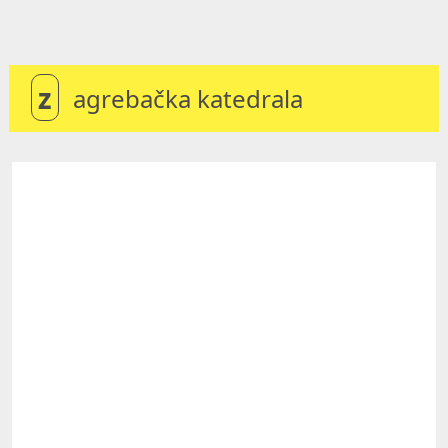
z
agrebačka katedrala