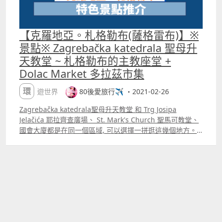
【克羅地亞。札格勒布(薩格雷布)】※
景點※ Zagrebačka katedrala 聖母升
天教堂 ~ 札格勒布的主教座堂 +
Dolac Market 多拉茲市集
環遊世界
80後愛旅行✈️ ・2021-02-26
Zagrebačka katedrala聖母升天教堂 和 Trg Josipa
Jelačića 耶拉齊查廣場、 St. Mark's Church 聖馬可教堂、
國會大廈都是在同一個區域, 可以選擇一拼逛這幾個地方。
下車後, 沿著上坡路走 沿路的房子都很美 要看到雙塔尖了
Zagrebačka katedrala 聖母升天教堂是札格勒布的主教座
堂, 是克羅地亞天主教會的中心。 聖母升天大教堂是哥德式
建築, 跟布達佩斯的馬加什教堂一樣, 有非常精緻的雕刻。 其
中一個尖塔正在維修, 但好像已經維修了好幾年了。 教堂正
前方聳立著有聖母在上面的石柱, 底下圍著四個小天使分別
代表 信德 Faith、望德 Hope、潔淨無罪 Innocence 和謙卑
Humility。 旁邊有由花花草草堆砌而成的克羅地亞國旗 離