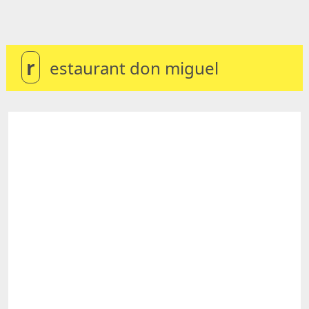
r
estaurant don miguel