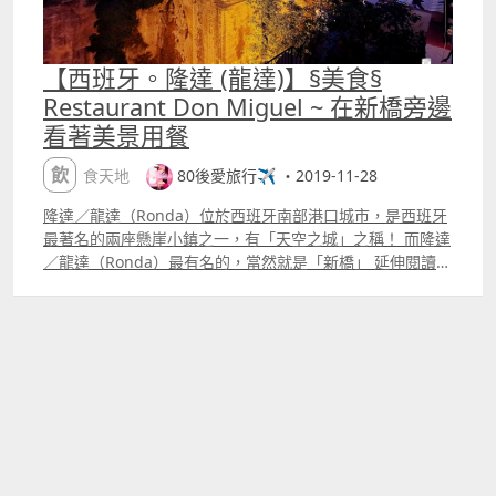
【西班牙。隆達 (龍達)】§美食§
Restaurant Don Miguel ~ 在新橋旁邊
看著美景用餐
飲食天地
80後愛旅行✈️ ・2019-11-28
隆達／龍達（Ronda）位於西班牙南部港口城市，是西班牙
最著名的兩座懸崖小鎮之一，有「天空之城」之稱！ 而隆達
／龍達（Ronda）最有名的，當然就是「新橋」 延伸閱讀
Restaurant Don Miguel 就是在Hotel Don Miguel裡面，
位置也非常好找，就是在隆達（龍達）國營旅館的對面！新
橋的旁邊！！ Restaurant Don Miguel，入口就在新橋的旁
邊，很好找 其實當天我們沒有計劃要在哪裡吃晚餐，結果走
在橋上時就發現了有一間對著新橋的餐廳，位置很近非常
好，結果就決定要去看看！ 進去後一直下樓梯，因為它的位
置是很靠近新橋的，所以越往下走就越靠近！ 餐廳大部份位
置都是露天的，出來後知道自己沒來錯了！！我就要在這吃
晚餐！！ 西班牙人都很晚才吃晚餐，根據我們這幾天的經
驗，一般到了2100餐廳就會坐滿。 我們來的時候是2030，