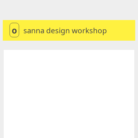
o
sanna design workshop