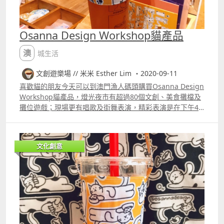
Osanna Design Workshop貓產品
澳城生活
文創遊樂場 // 米米 Esther Lim ・2020-09-11
喜歡貓的朋友今天可以到澳門漁人碼頭購買Osanna Design
Workshop貓產品，燈光夜市有超過80個文創、美食攤檔及
攤位遊戲；現場更有唱歌及街舞表演，精彩表演是在下午4
點勵駿大道的魔術表演及扭氣球，晚上7點開始更有本地藝
人表演；千奇吾好錯過。 日期：至9月20日（逢周五、六、
日） 時間：17：0022：00 地點：澳門漁人碼頭水世界原址
文化創意
Osanna Design Workshop 亦會在紅街市郵局旁邊的賈梅
士商業中心RSquare出現的，到時大家可以嘆下茶，行下市
集啦！ 9月1213日《第三回》 9月2427日《第四回》 下午
100700 RSquare見！