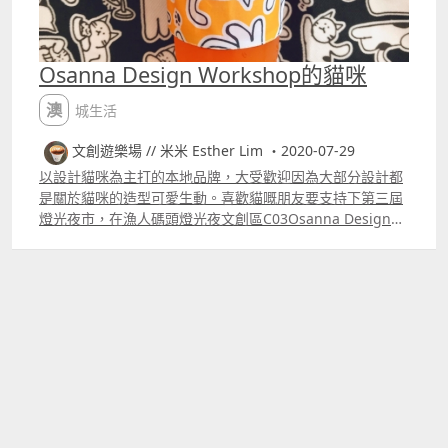
Osanna Design Workshop的貓咪
澳城生活
文創遊樂場 // 米米 Esther Lim ・2020-07-29
以設計貓咪為主打的本地品牌，大受歡迎因為大部分設計都
是關於貓咪的造型可愛生動。喜歡貓嘅朋友要支持下第三屆
燈光夜市，在漁人碼頭燈光夜文創區C03Osanna Design
Workshop都會在逢五、六及日17002200等大家來
shopping。 明信片及本地相關產品 鎖匙扣MOP15 另外8月
7至9日 #金沙物美嘉年華 將會喺威尼斯人金光會展D及E館
舉行， #ODW 到時又會出現喇 ，有興趣嘅朋友記住點擊鏈
結做登記入場，現場有500個攤位等緊大家。 為有效控制人
流及保障公眾健康，參與「金沙物美嘉年華」的人士需預先
網上登記入場」。網上預約現已開始，有興趣參加的你可前
往 httpsevent.1ticks.comsandsshoppingcarnival 或掃一
掃以下二維碼預約！