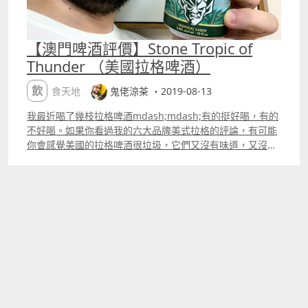
【澳門啤酒評價】Stone Tropic of
Thunder （美國拉格啤酒）
飲食天地
鬼佬涼茶 ・2019-08-13
我最近喝了幾枝拉格啤酒mdash;mdash;有的挺好喝，有的
不好喝。如果你看過我的六大品牌美式拉格的評論，有可能
你會感覺美國的拉格啤酒很垃圾，它們又沒有味道，又沒有
什麼特色。這的確不對！美國的手工啤酒公司這兩年有出不
少很有味的拉格啤酒，包括我在在澳門的Beer Pro啤酒舖買
的Stone Tropic of Thunder。 我一看Stone Tropic of
Thunder的罐裝，我就知道這個不是普通的拉格啤酒（說實
話，我很喜歡美國手工啤酒的罐裝設計，比歐洲啤酒好看很
多），罐上寫它是Tropical Lager熱帶拉格啤酒）。我後來
發現了『熱帶拉格』不是一個真的啤酒的種類，而是形容這
種啤酒的香味。它的罐上還寫了一個小故事，令讀者想像他
在一個小船航海，天氣突然變壞，然後他被困在一個熱帶小
島，只可以等人來救（還可以喝啤酒，哈哈），很有創意！
看完故事，我開始喝它。 啤酒倒出來的樣子挺好看，它是半