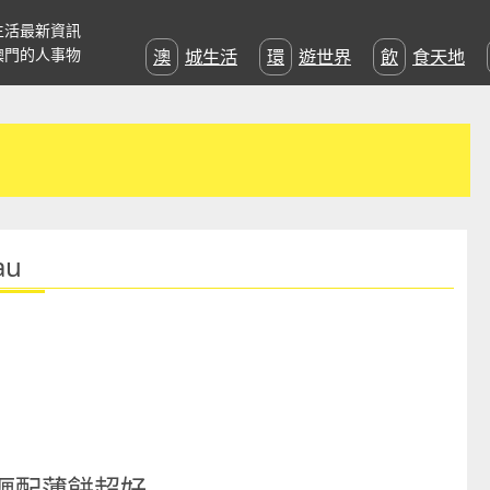
生活最新資訊
澳門的人事物
澳城生活
環遊世界
飲食天地
au
度咖喱配薄餅超好