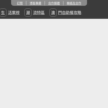
訂閱
博客專欄
合作媒體
聯絡及合作
生活電視
潮流特區
澳門自助餐攻略