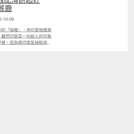
餐廳
0-10-09
中的「咖喱」，用印度咖喱來
。雖然印度菜一向給人的印象
是辣。因為南印度氣候較為高
北印度的菜式卻比較注重香
，口感温和，最大特點是會加
正宗的印度菜，快去看小編以
en Macau 印度園林餐廳在澳
氹仔中央公園附近。餐廳環境
款式多，而且不少食客都留言
「Mutton Sheek
印度香料的羊絞肉搓成肉卷狀，
菜式都會加入新鮮水果，讓食
期推出的「菠蘿蝦」。大大塊
了會在菜式中加入新鮮水果，
入椰奶或奶油。以下這款就是
。 印度薄餅（Naan）是
正！ 以上圖片來源：