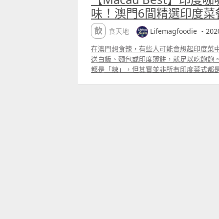
味！澳門6間精選印度菜
飲食天地
Lifemagfoodie ・202
在澳門想食辣，有些人可能會想起印度菜
送白飯、麵包或印度薄餅，就足以吃飽飽
都是「辣」，但其實並非所有印度菜式都
温潮濕，所以菜式偏向辛辣及重口味；但
氣，大多會用香料來帶出，而且辣味較少
入乳製品。想知澳門那裏可以食到好味又
下的介紹啦。 印度園林餐廳 Indian Gard
門有三家分店，兩家在澳門半島，一間在
舒適，擺放各式各樣的印度小擺設。食物
大讚服務質素佳。 印度園林餐廳其中一款印度菜
Kebab」，意思是羊肉串，是將加入了
再用竹簽串起來煙燻，好滋味。 不少印度
客的胃口大開。這款就是印度園林餐廳近
的菠蘿，配上大大隻的蝦，好惹味呀！ 除
視乎是南印度或北印度的菜式，亦會都加
加入了椰奶和其他香料的印度炒飯，香味撲鼻
當地人的主食之一，和印度咖喱一齊食就最