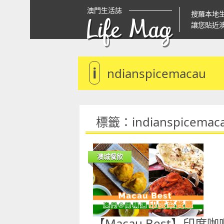
澳門生活誌
搜羅本地
Life Mag
讓您貼近
i
ndianspicemacau
標籤：indianspicemac
澳城餐飲
【Macau Best】印